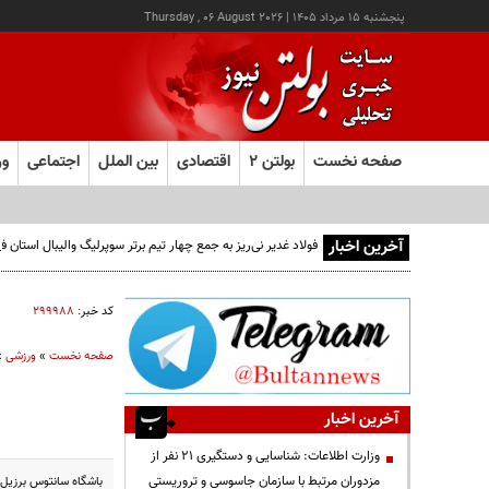
پنجشنبه ۱۵ مرداد ۱۴۰۵
|
Thursday , 06 August 2026
صفحه نخست
بولتن ۲
اقتصادی
بین الملل
اجتماعی
ور
آخرین اخبار
فولاد غدیر نی‌ریز به جمع چهار تیم برتر سوپرلیگ والیبال استان
کد خبر:
۲۹۹۹۸۸
صفحه نخست
»
ورزشی
»
آخرین اخبار
وزارت اطلاعات: شناسایی و دستگیری ۲۱ نفر از
مزدوران مرتبط با سازمان جاسوسی و تروریستی
باشگاه سانتوس برزیل ک