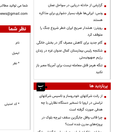
گزارشی از حادثه دریایی در سواحل عمان
شما می توانید مطالب 
ونس: ایرانی‌ها طرف بسیار دشواری برای مذاکره
nnews@gmail.com
هستند
نظر شما
رویترز: هشدار صریح ایران خطر شروع جنگ را
متوقف کرد
گام جدید برای کاهش مصرف گاز در بخش خانگی
نام
شکنجه رئیس بیمارستان کمال عدوان غزه در زندان
ایمیل
رژیم صهیونیستی
* نظر
تنگه هرمز قابل معامله نیست برای آمریکا معبر باز
نکنید
پربازدید ها
از رانت‌ شرکتهای خودروساز و تاسیس شرکتهای
تراستی در اروپا تا تسخیر دستگاه نظارتی با چه
* کد امنیتی
هدفی صورت گرفته است
چرا قالب وافل جایگزین سقف تیرچه بلوک در
پروژه‌های مدرن شده است؟