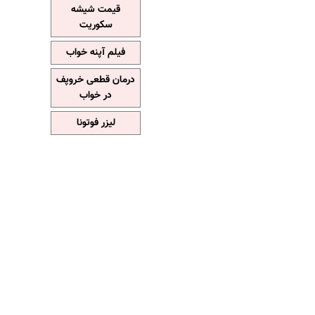
قیمت شیشه
سکوریت
فیلم آپنه خواب
درمان قطعی خروپف
در خواب
لیزر فوتونا