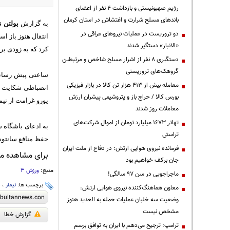
رژیم صهیونیستی و بازداشت ۴ نفر از اعضای
باندهای مسلح شرارت و اغتشاش در استان کرمان
به گزارش
بولتن ن
دو تروریست در عملیات نیروهای عراقی در
«الانبار» دستگیر شدند
کرد که به زودی بر 
دستگیری ۸ نفر از اشرار مسلح شاخص و مرتبطین
گروهک‌های تروریستی
معامله بیش از ۴۱۳ هزار تن کالا در بازار فیزیکی
بورس کالا / حراج باز و پتروشیمی پیشران ارزش
یورو غرامت از نیم
معاملات روز شدند
تهاتر ۱۶۷۳ میلیارد تومان از اموال شرکت‌های
به ادعای باشگاه 
تراستی
حفظ منافع سانتو
فرمانده نیروی هوایی ارتش: در دفاع از ملت ایران
برای مشاهده مطا
جان برکف خواهیم بود
منبع:
ورزش 3
ماجراجویی در سن ۹۷ سالگی!
برچسب ها:
نیمار
،
م
معاون هماهنگ‌کننده نیروی هوایی ارتش:
وضعیت سه خلبان عملیات حمله به العدید هنوز
مشخص نیست
گزارش خطا
ترامپ: ترجیح می‌دهم با ایران به توافق برسم