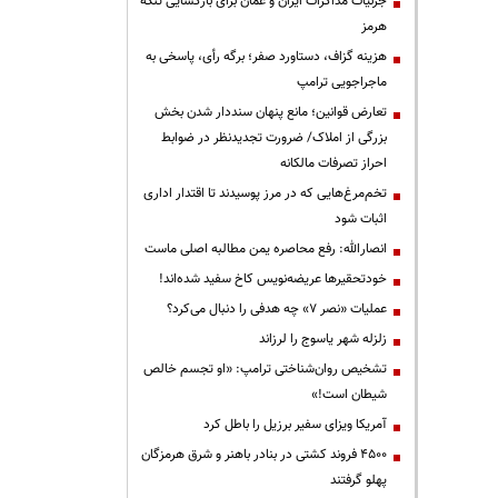
جزئیات مذاکرات ایران و عمان برای بازگشایی تنگه
هرمز
هزینه گزاف، دستاورد صفر؛ برگه رأی، پاسخی به
ماجراجویی ترامپ
تعارض قوانین؛ مانع پنهان سنددار شدن بخش
بزرگی از املاک/ ضرورت تجدیدنظر در ضوابط
احراز تصرفات مالکانه
تخم‌مرغ‌هایی که در مرز پوسیدند تا اقتدار اداری
اثبات شود
انصارالله: رفع محاصره یمن مطالبه اصلی ماست
خودتحقیرها عریضه‌نویس کاخ سفید شده‌اند!
عملیات «نصر ۷» چه هدفی را دنبال می‌کرد؟
زلزله شهر یاسوج را لرزاند
تشخیص روان‌شناختی ترامپ: «او تجسم خالص
شیطان است!»
آمریکا ویزای سفیر برزیل را باطل کرد
۴۵۰۰ فروند کشتی در بنادر باهنر و شرق هرمزگان
پهلو گرفتند