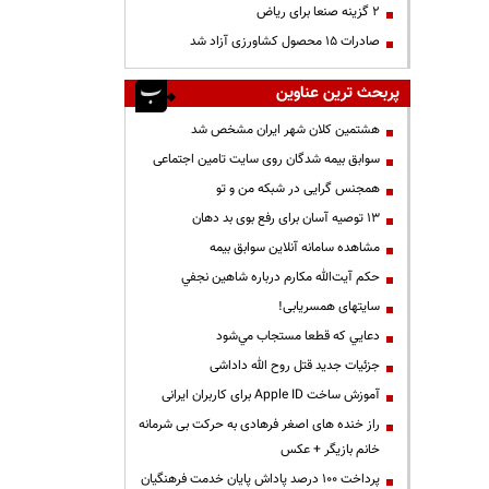
۲ گزینه صنعا برای ریاض
صادرات ۱۵ محصول کشاورزی آزاد شد
پربحث ترین عناوین
هشتمین کلان شهر ایران مشخص شد
سوابق بیمه شدگان روی سایت تامین اجتماعی
همجنس گرایی در شبکه من و تو
13 توصیه آسان برای رفع بوی بد دهان
مشاهده سامانه آنلاين سوابق بیمه
حكم آيت‌الله مكارم درباره شاهين نجفي
سایتهای همسریابی!
دعايي كه قطعا مستجاب مي‌شود
جزئیات جدید قتل روح الله داداشی
آموزش ساخت Apple ID برای کاربران ایرانی
راز خنده های اصغر فرهادی به حرکت بی شرمانه
خانم بازیگر + عکس
پرداخت ۱۰۰ درصد پاداش پایان خدمت فرهنگیان