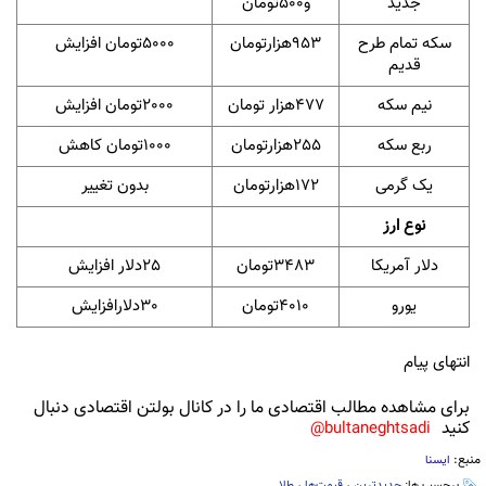
جدید
و500تومان
سکه‌ تمام‌ طرح‌
953هزارتومان
5000تومان افزایش
قدیم
نیم سکه
477هزار تومان
2000تومان افزایش
ربع سکه
255هزارتومان
1000تومان کاهش
یک گرمی
172هزارتومان
بدون تغییر
نوع ارز
دلار آمریکا
3483تومان
25دلار افزایش
یورو
4010تومان
30دلارافزایش
انتهای پیام
برای مشاهده مطالب اقتصادی ما را در کانال بولتن اقتصادی دنبال
کنید
bultaneghtsadi@
منبع:
ایسنا
برچسب ها:
جدیدترین
،
قیمت‌ها
،
طلا