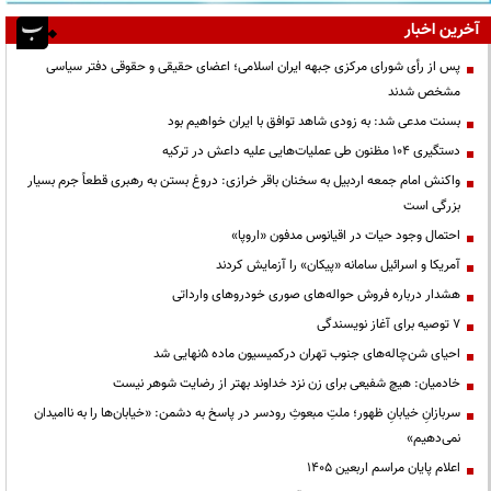
آخرین اخبار
پس از رأی شورای مرکزی جبهه ایران اسلامی؛ اعضای حقیقی و حقوقی دفتر سیاسی
مشخص شدند
بسنت مدعی شد: به زودی شاهد توافق با ایران خواهیم بود
دستگیری ۱۰۴ مظنون طی عملیات‌هایی علیه داعش در ترکیه
واکنش امام جمعه اردبیل به سخنان باقر خرازی: دروغ بستن به رهبری قطعاً جرم بسیار
بزرگی است
احتمال وجود حیات در اقیانوس مدفون «اروپا»
آمریکا و اسرائیل سامانه «پیکان» را آزمایش کردند
هشدار درباره فروش حواله‌های صوری خودروهای وارداتی
۷ توصیه برای آغاز نویسندگی
احیای شن‌چاله‌های جنوب تهران درکمیسیون ماده ۵نهایی شد
خادمیان: هیچ شفیعی برای زن نزد خداوند بهتر از رضایت شوهر نیست
سربازانِ خیابانِ ظهور؛ ملتِ مبعوثِ رودسر در پاسخ به دشمن: «خیابان‌ها را به ناامیدان
نمی‌دهیم»
اعلام پایان مراسم اربعین ۱۴۰۵