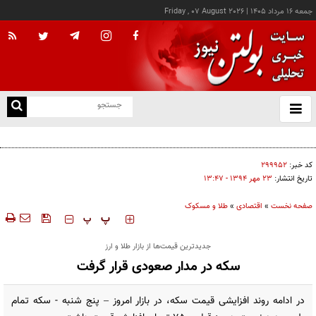
جمعه ۱۶ مرداد ۱۴۰۵
|
Friday , 07 August 2026
از
و
ته
کالابرگ این خانوارها امروز شارژ شد
ن
نو
کد خبر:
۲۹۹۹۵۲
تاریخ انتشار:
۲۳ مهر ۱۳۹۴ - ۱۳:۴۷
صفحه نخست
»
اقتصادی
»
طلا و مسکوک
‍‍‍ پ
پ
جدیدترین قیمت‌ها از بازار طلا و ارز
سکه در مدار صعودی قرار گرفت
در ادامه روند افزایشی قیمت سکه، در بازار امروز – پنج شنبه - سکه تمام