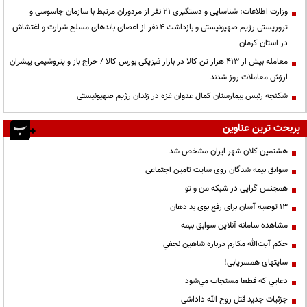
وزارت اطلاعات: شناسایی و دستگیری ۲۱ نفر از مزدوران مرتبط با سازمان جاسوسی و
تروریستی رژیم صهیونیستی و بازداشت ۴ نفر از اعضای باندهای مسلح شرارت و اغتشاش
در استان کرمان
معامله بیش از ۴۱۳ هزار تن کالا در بازار فیزیکی بورس کالا / حراج باز و پتروشیمی پیشران
ارزش معاملات روز شدند
شکنجه رئیس بیمارستان کمال عدوان غزه در زندان رژیم صهیونیستی
پربحث ترین عناوین
هشتمین کلان شهر ایران مشخص شد
سوابق بیمه شدگان روی سایت تامین اجتماعی
همجنس گرایی در شبکه من و تو
13 توصیه آسان برای رفع بوی بد دهان
مشاهده سامانه آنلاين سوابق بیمه
حكم آيت‌الله مكارم درباره شاهين نجفي
سایتهای همسریابی!
دعايي كه قطعا مستجاب مي‌شود
جزئیات جدید قتل روح الله داداشی