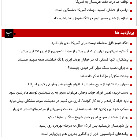
توقف صادرات نفت عربستان به آمریکا
ترامپ از افشای کمبود مهمات آمریکا خشمگین است
اجازه باز شدن مسیر دوم در تنگه هرمز را نخواهیم داد
پربازدید ها
تنگه هرمز قابل معامله نیست برای آمریکا معبر باز نکنید
گستره امپراتوری ایران در ۵ قرن پیش از میلاد؛ تصویری از ایران ۲۵ قرن پیش
پزشکیان: تنها کسانی که در خیابان بودند ایران را نگه نداشتند همه سهیم هستند
ماجرای نصب سنگ مزار اکبر عبدی چیست؟
وحدت مکرّراً و مؤکّداً تذکر داده شد
بحران اینفانتینو؛ از طرح جنجالی تا اتهام باج‌خواهی و قربانی کردن اسپانیا
دست نزنید؛ لمس نوزاد حیات وحش می‌تواند منجر به رد شدنشان توسط مادرشان شود
باید افراد کارآمدتر را به کار گرفت/ کاری می کنیم در معیشت مردم مشکلی پیش نیاید
موکب شهدای رزکان؛ ۱۵۲ شب همدلی، خدمت و میزبانی از مردم ولایت‌مدار شهریار
رویترز: هشدار صریح ایران خطر شروع جنگ را متوقف کرد
پل شهرستان پل‌سفید پس از ۲۵ سال به مرحله بهره‌برداری رسید
پیامدهای کنوانسیون خزر از واگذاری بحرین هم زیان‌بارتر است