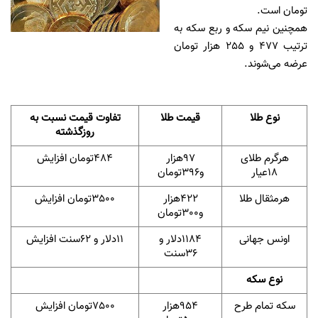
تومان است.
همچنین نیم سکه و ربع سکه به
ترتیب 477 و 255 هزار تومان
عرضه می‌شوند.
نوع طلا
قیمت طلا
تفاوت قیمت نسبت به
روزگذشته
هرگرم‌ طلای
97هزار
484تومان افزایش
18عیار
و396تومان
هرمثقال طلا
422هزار
3500تومان افزایش
و300تومان
اونس جهانی
1184دلار و
11دلار و 62سنت افزایش
36سنت
نوع سکه
سکه‌ تمام‌ طرح‌
954هزار
7500تومان افزایش