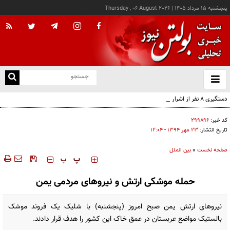
پنجشنبه ۱۵ مرداد ۱۴۰۵
|
Thursday , 06 August 2026
از
و
ته
دستگیری ۸ نفر از اشرار مسلح شاخص و مرتبطین گروهک‌های تروریستی
ن
نو
کد خبر:
۲۹۹۸۹۶
تاریخ انتشار:
۲۳ مهر ۱۳۹۴ - ۱۲:۰۴
صفحه نخست
»
بین الملل
‍‍‍ پ
پ
حمله موشکی ارتش و نیروهای مردمی یمن
نیروهای ارتش یمن صبح امروز (پنجشنبه) با شلیک یک فروند موشک
بالستیک مواضع عربستان در عمق خاک این کشور را هدف قرار دادند.