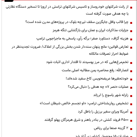
از رانت‌ شرکتهای خودروساز و تاسیس شرکتهای تراستی در اروپا تا تسخیر دستگاه نظارتی
با چه هدفی صورت گرفته است
چرا قالب وافل جایگزین سقف تیرچه بلوک در پروژه‌های مدرن شده است؟
جزئیات مذاکرات ایران و عمان برای بازگشایی تنگه هرمز
هزینه گزاف، دستاورد صفر؛ برگه رأی، پاسخی به ماجراجویی ترامپ
تعارض قوانین؛ مانع پنهان سنددار شدن بخش بزرگی از املاک/ ضرورت تجدیدنظر در
ضوابط احراز تصرفات مالکانه
تخم‌مرغ‌هایی که در مرز پوسیدند تا اقتدار اداری اثبات شود
انصارالله: رفع محاصره یمن مطالبه اصلی ماست
خودتحقیرها عریضه‌نویس کاخ سفید شده‌اند!
عملیات «نصر ۷» چه هدفی را دنبال می‌کرد؟
زلزله شهر یاسوج را لرزاند
تشخیص روان‌شناختی ترامپ: «او تجسم خالص شیطان است!»
آمریکا ویزای سفیر برزیل را باطل کرد
۴۵۰۰ فروند کشتی در بنادر باهنر و شرق هرمزگان پهلو گرفتند
۲ گزینه صنعا برای ریاض
صادرات ۱۵ محصول کشاورزی آزاد شد