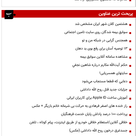
پربحث ترین عناوین
هشتمین کلان شهر ایران مشخص شد
سوابق بیمه شدگان روی سایت تامین اجتماعی
همجنس گرایی در شبکه من و تو
13 توصیه آسان برای رفع بوی بد دهان
مشاهده سامانه آنلاين سوابق بیمه
حكم آيت‌الله مكارم درباره شاهين نجفي
سایتهای همسریابی!
دعايي كه قطعا مستجاب مي‌شود
جزئیات جدید قتل روح الله داداشی
آموزش ساخت Apple ID برای کاربران ایرانی
راز خنده های اصغر فرهادی به حرکت بی شرمانه خانم بازیگر + عکس
پرداخت ۱۰۰ درصد پاداش پایان خدمت فرهنگیان
خلافی آنلاین/استعلام خلافی خودرو از طریق اینترنت، پیام کوتاه ، تلفن
جسدغرق درخون روح الله داداشی (عکس)