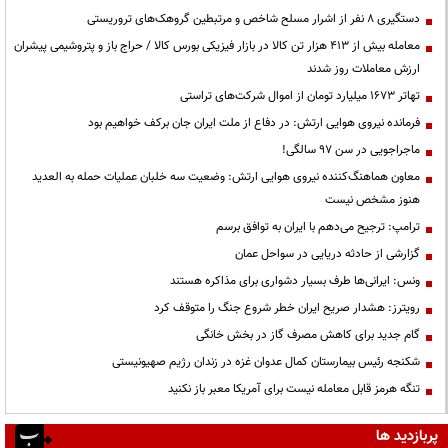
دستگیری ۸ نفر از اشرار مسلح شاخص و مرتبطین گروهک‌های تروریستی
معامله بیش از ۴۱۳ هزار تن کالا در بازار فیزیکی بورس کالا / حراج باز و پتروشیمی پیشران
ارزش معاملات روز شدند
تهاتر ۱۶۷۳ میلیارد تومان از اموال شرکت‌های تراستی
فرمانده نیروی هوایی ارتش: در دفاع از ملت ایران جان برکف خواهیم بود
ماجراجویی در سن ۹۷ سالگی!
معاون هماهنگ‌کننده نیروی هوایی ارتش: وضعیت سه خلبان عملیات حمله به العدید
هنوز مشخص نیست
ترامپ: ترجیح می‌دهم با ایران به توافق برسم
گزارشی از حادثه دریایی در سواحل عمان
ونس: ایرانی‌ها طرف بسیار دشواری برای مذاکره هستند
رویترز: هشدار صریح ایران خطر شروع جنگ را متوقف کرد
گام جدید برای کاهش مصرف گاز در بخش خانگی
شکنجه رئیس بیمارستان کمال عدوان غزه در زندان رژیم صهیونیستی
تنگه هرمز قابل معامله نیست برای آمریکا معبر باز نکنید
پربازدید ها