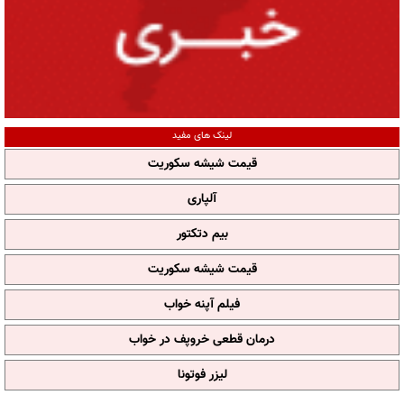
لینک های مفید
قیمت شیشه سکوریت
آلپاری
بیم دتکتور
قیمت شیشه سکوریت
فیلم آپنه خواب
درمان قطعی خروپف در خواب
لیزر فوتونا