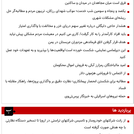
فرق است میان مجاهدان در میدان و ساکتین
یکصد و پنجاه و سومین شب خدمت؛ موکب شهدای رزکان، تریبون مردم و مطالبه‌گر حل
ریشه‌ای مشکلات شهری
هشدار حاجی دلیگانی درباره تغییر سهم دریای خزر و مخالفت با واگذاری امتیاز
باید افراد کارآمدتر را به کار گرفت/ کاری می کنیم در معیشت مردم مشکلی پیش نیاید
هدف قرار گرفتن اتاق‌ فرماندهی مزدوران عربستان در یمن
این دیپلماسی نمایشی، شکست خورده است/واقعیت‌ها را بپذیرید و به تعهدات خود عمل
کنید
امید مالباختگان رمزارز آبکی به فروش اموال محکومان
از التماس تا فروپاشی هژمونی دلار
مطالبه برای شکستن انحصار پیمانکاری؛ نظارت دقیق بر واگذاری پروژه‌ها، راهکار مقابله با
فساد
حمله نیروهای اسرائیلی به خبرنگار پرس‌تی‌وی
پربازدید ها
از رانت‌ شرکتهای خودروساز و تاسیس شرکتهای تراستی در اروپا تا تسخیر دستگاه نظارتی
با چه هدفی صورت گرفته است