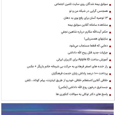
سوابق بیمه شدگان روی سایت تامین اجتماعی
همجنس گرایی در شبکه من و تو
13 توصیه آسان برای رفع بوی بد دهان
مشاهده سامانه آنلاين سوابق بیمه
حكم آيت‌الله مكارم درباره شاهين نجفي
سایتهای همسریابی!
دعايي كه قطعا مستجاب مي‌شود
جزئیات جدید قتل روح الله داداشی
آموزش ساخت Apple ID برای کاربران ایرانی
راز خنده های اصغر فرهادی به حرکت بی شرمانه خانم بازیگر + عکس
پرداخت ۱۰۰ درصد پاداش پایان خدمت فرهنگیان
خلافی آنلاین/استعلام خلافی خودرو از طریق اینترنت، پیام کوتاه ، تلفن
جسدغرق درخون روح الله داداشی (عکس)
پاسخ های دکتر توکلی به سوالات کنکوری ها