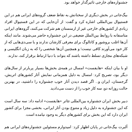
جشنواره‌های خارجی تاثیرگذار خواهد بود.
بیگ‌جانی در بخش دیگری از سخنانش به نقاط ضعف گروه‌های ایرانی هم در این
فستیوال بین‌المللی اشاره کرد و گفت: از آن‌جایی که در این فستیوال افراد
زیادی از کشورهای خارجی غیر از ارمنستان هم شرکت می‌کنند، گرو‌ه‌های ایرانی
متاسفانه با روابط بین‌الملل ضعیفی در این جشنواره حاضر می‌شوند. مانند اینکه
آن‌ها اغلب بروشور و کاتالوگ برای معرفی کارشان ندارند و یا سی‌دی‌هایی که از
کار خود می‌آورند کافی نیست؛ و همچنین آن‌ها شخصی را که به زبان انگلیسی و
شبکه‌های مجازی تسلط داشته باشند که بتواند با دنیا ارتباط برقرار کند، ندارند.
او با بیان اینکه «هایفست» امسال در همه‌ی بخش‌ها بسیار پربارتر از سال‌های
دیگر بود، تصریح کرد: امسال به دلیل همزمانی نمایش آثار کشورهای اتریش،
گرجستان، ایران و... اگر قصد دیدن آثار خوب جشنواره را داشتید، در بهترین
حالت روزانه دو، سه کار خوب را از دست می‌دادید.
دبیر بخش ایران جشنواره بین‌المللی تئاتر «هایفست» ادامه داد: سه سال است
که این جشنواره به دلیل زیاد و متنوع بودن آثار ایرانی، بخشی مجزا برای کشور
ایران دارد که این بخش برای کشورهای دیگر به وجود نیامده است.
آلبرت بیگ‌جانی در پایان اظهار کرد: امیدوارم مسئولین جشنواره‌های ایرانی هم