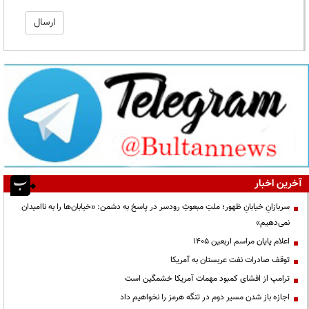
آخرین اخبار
سربازانِ خیابانِ ظهور؛ ملتِ مبعوثِ رودسر در پاسخ به دشمن: «خیابان‌ها را به ناامیدان
نمی‌دهیم»
اعلام پایان مراسم اربعین ۱۴۰۵
توقف صادرات نفت عربستان به آمریکا
ترامپ از افشای کمبود مهمات آمریکا خشمگین است
اجازه باز شدن مسیر دوم در تنگه هرمز را نخواهیم داد