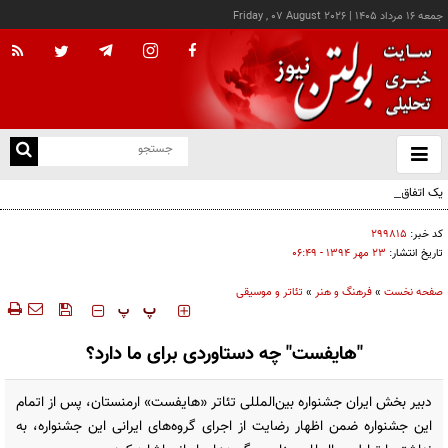
جمعه ۱۶ مرداد ۱۴۰۵
|
Friday , 07 August 2026
از
و
ته
یک اتفاق عجیب در «لوور»
ن
نو
کد خبر:
۲۹۹۸۱۵
تاریخ انتشار:
۲۳ مهر ۱۳۹۴ - ۰۶:۴۹
صفحه نخست
»
فرهنگ و هنر
»
تئاتر و موسیقی
‍‍‍ پ
پ
"هایفست" چه دستاوردی برای ما دارد؟
دبیر بخش ایران جشنواره بین‌المللی تئاتر «هایفست» ارمنستان، پس از اتمام
این جشنواره ضمن اظهار رضایت از اجرای گرو‌ه‌های ایرانی این جشنواره، به