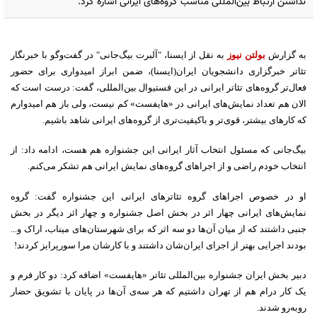
نداشتن ارتباط بین‌المللی مناسب گروه‌های ایرانی اشاره کرد.
به گزارش
بولتن نیوز
به نقل از ایسنا، "آلبرت بیگ‌جانی" در گفت‌وگو با خبرنگار
تئاتر خبرگزاری دانشجویان ایران(ایسنا)، ضمن ابراز امیدواری برای حضور
فعال‌تر گروه‌های تئاتر ایرانی در این فستیوال بین‌المللی، گفت: درست است که
الان هم تعداد نمایش‌های ایرانی در «هایفست» کم نیست، ولی باز هم امیدوارم
که کارهای بیشتر، قوی‌تر و باکیفیت‌تری از گروه‌های ایرانی شاهد باشیم.
بیگ‌جانی که مسئول انتخاب آثار ایرانی این جشنواره هم هست، ادامه داد: از
انتخاب خودم راضی و از اجراهای گرو‌ه‌های نمایش ایرانی هم تشکر می‌کنم.
او در خصوص اجراهای گروه‌ تئاترهای ایرانی این جشنواره گفت: گروه
نمایش‌های ایرانی چهار اثر در بخش اصل جشنواره و چهار اثر دیگر در بخش
جنبی داشتند که از میان آن‌ها دو سه اثر که برای شهرستان‌های میناب، اراک و...
بودند اجرایی بهتر از اجرای ایران‌شان داشتند و با کارشان مرا سورپرایز کردند!
دبیر بخش ایران جشنواره بین‌المللی تئاتر «هایفست» اضافه کرد: دو کار فرم و
یک کار درام هم از تهران داشتیم که هر سه‌ی آن‌ها در پایان با تشویق حضار
روبه‌رو شدند.