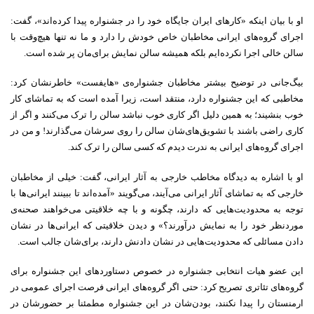
او با بیان اینکه «کارهای ایران جایگاه خود را در جشنواره‌ پیدا کرده‌اند»، گفت:
اجرای گروه‌های ایرانی مخاطبان خاص خودش را دارد و ما نه تنها هیچ‌وقت با
سالن خالی اجرا نکرده‌ایم بلکه همیشه سالن نمایش برای‌مان پر شده است.
بیگ‌جانی در توضیح بیشتر مخاطبان جشنواره‌ی «هایفست» خاطرنشان کرد:
مخاطبی که این جشنواره دارد، منتقد است، زیرا آمده است که به تماشای کار
خوب بنشیند؛ به همین دلیل اگر کاری خوب نباشد سالن را ترک می‌کنند و اگر از
کاری راضی باشند با تشویق‌های‌شان سالن را روی سرشان می‌گذارند! و من در
اجرای گروه‌های ایرانی به ندرت دیدم که کسی سالن را ترک کند.
او با اشاره به دیدگاه مخاطب خارجی به آثار ایرانی، گفت: خیلی از مخاطبان
خارجی که به تماشای آثار ایرانی می‌آیند، می‌گویند «آمده‌اند تا ببینند ایرانی‌ها با
توجه به محدودیت‌هایی که دارند، چگونه و با چه خلاقیتی می‌خواهند صحنه‌ی
موردنظر خود را به نمایش درآورند؟» و دیدن خلاقیتی که ایرانی‌ها در نشان
دادن مسائلی که محدودیت‌هایی در نشان دادنش دارند، برای‌شان جالب است.
این عضو هیات انتخابی جشنواره در خصوص دستاوردهای این جشنواره برای
گروه‌های تئاتری تصریح کرد: حتی اگر گروه‌های ایرانی فرصت اجرای عمومی در
ارمنستان را پیدا نکنند، بودن‌شان در این جشنواره مطمئنا بر حضورشان در