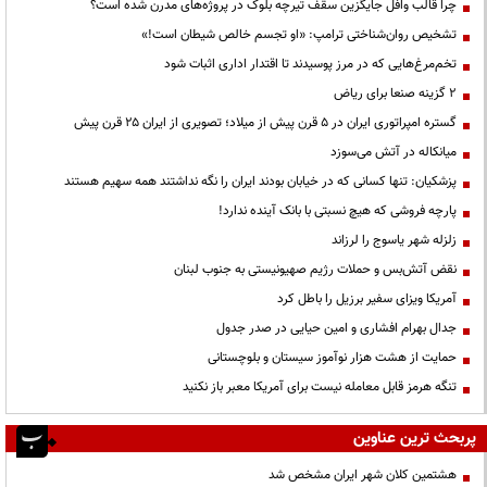
چرا قالب وافل جایگزین سقف تیرچه بلوک در پروژه‌های مدرن شده است؟
تشخیص روان‌شناختی ترامپ: «او تجسم خالص شیطان است!»
تخم‌مرغ‌هایی که در مرز پوسیدند تا اقتدار اداری اثبات شود
۲ گزینه صنعا برای ریاض
گستره امپراتوری ایران در ۵ قرن پیش از میلاد؛ تصویری از ایران ۲۵ قرن پیش
میانکاله در آتش می‌سوزد
پزشکیان: تنها کسانی که در خیابان بودند ایران را نگه نداشتند همه سهیم هستند
پارچه فروشی که هیچ نسبتی با بانک آینده ندارد!
زلزله شهر یاسوج را لرزاند
نقض آتش‌بس و حملات رژیم صهیونیستی به جنوب لبنان
آمریکا ویزای سفیر برزیل را باطل کرد
جدال بهرام افشاری و امین حیایی در صدر جدول
حمایت از هشت هزار نوآموز سیستان و بلوچستانی
تنگه هرمز قابل معامله نیست برای آمریکا معبر باز نکنید
پربحث ترین عناوین
هشتمین کلان شهر ایران مشخص شد