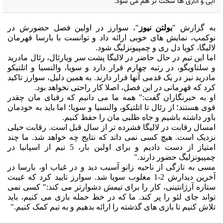
آبی و اناری ها سخت تر هم می شود.‏
به گزارش "
بولتن نیوز
"، سوارز در اولین فصل حضورش در
نوکمپ، نمایش های خوبی ارائه داد و ‏توانست با بارسا قهرمان
لالیگا، کوپا دل ری و چمپیونزلیگ شود.‏
اما این تیم در حال حاضر در لالیگا پشت سر ویارئال، رئال مادرید
و سلتاویگو، در رتبه چهارم قرار دارد ‏و سویا، والنسیا و اتلتیکو
مادرید نیز در یک قدمی آنها قرار دارند. به همین دلیل، سوارز تاکید
کرد که ‏قهرمانی در این فصل، اصلا کار راحتی نخواهد بود.‏
او به خبرنگاران گفت:" همه ما می دانیم که رقبای مان چقدر
قوی هستند؛ از رئال تا اتلتیکو، والنسیا و ‏سویا؛ اما باید به خودمان
باور داشته باشیم و جاه طلبی مان را حفظ کنیم. ‏
امسال رقابت در لالیگا فشرده تر از سال قبل است. رقابت خیلی
نزدیک است. هیچ کسی نمی داند که نتایج ‏چه خواهد شد. ما چند
امتیاز از دست دادیم و برای اولین بار، 5 تیم از اسپانیا در
چمپیونزلیگ حضور ‏دارند."‏
مسی به تازگی از ناحیه زانو آسیب دید و در غیاب او، بارسا در
آخرین دیدارش 2-1 مغلوب سویا شد. ‏سوارز تایید کرد که غیبت
ستاره آرژانتینی، کار را برای تیمش دشوارتر می کند:" کسی نمی
تواند جای ‏لئو را پر کند. ما که در خط حمله بازی می کنیم، باید
تلاش کنیم تا بازی های گذشته را ارائه بدهیم و به ‏تیم کمک کنیم."‏