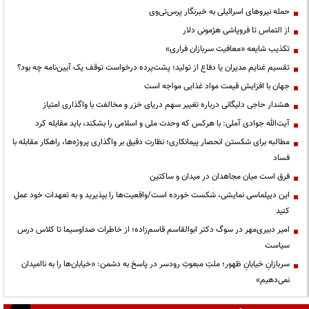
حمله نیروهای اسرائیلی به خبرنگار پرس‌تی‌وی
از التماس تا فروپاشی هژمونی دلار
تکذیب شایعه «معافیت سربازان فراری»
تقسیم غنایم مدیران یا دفاع از تولید؛ پشت‌پرده درخواست توقف یک آیین‌نامه چه بود؟
جهان با افزایش قیمت مواد غذایی مواجه است
هشدار حاجی دلیگانی درباره تغییر سهم دریای خزر و مخالفت با واگذاری امتیاز
آیت‌الله جوادی آملی: با هرکس که وحدت ملی و اسلامی را بشکند، باید مقابله کرد
مطالبه برای شکستن انحصار پیمانکاری؛ نظارت دقیق بر واگذاری پروژه‌ها، راهکار مقابله با
فساد
فرق است میان مجاهدان در میدان و ساکتین
این دیپلماسی نمایشی، شکست خورده است/واقعیت‌ها را بپذیرید و به تعهدات خود عمل
کنید
امیر دبیری‌مهر در سوگ دکتر ابوالقاسم قاسم‌زاده؛ از خاطرات صداوسیما تا کلاس درس
سیاست
سربازانِ خیابانِ ظهور؛ ملتِ مبعوثِ رودسر در پاسخ به دشمن: «خیابان‌ها را به ناامیدان
نمی‌دهیم»