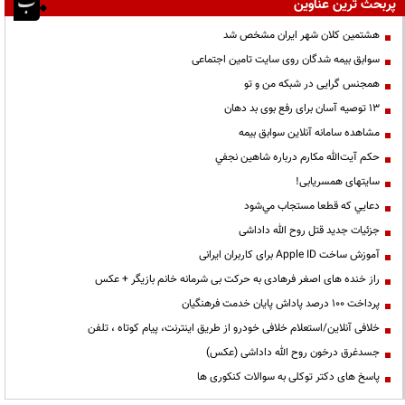
پربحث ترین عناوین
هشتمین کلان شهر ایران مشخص شد
سوابق بیمه شدگان روی سایت تامین اجتماعی
همجنس گرایی در شبکه من و تو
13 توصیه آسان برای رفع بوی بد دهان
مشاهده سامانه آنلاين سوابق بیمه
حكم آيت‌الله مكارم درباره شاهين نجفي
سایتهای همسریابی!
دعايي كه قطعا مستجاب مي‌شود
جزئیات جدید قتل روح الله داداشی
آموزش ساخت Apple ID برای کاربران ایرانی
راز خنده های اصغر فرهادی به حرکت بی شرمانه خانم بازیگر + عکس
پرداخت ۱۰۰ درصد پاداش پایان خدمت فرهنگیان
خلافی آنلاین/استعلام خلافی خودرو از طریق اینترنت، پیام کوتاه ، تلفن
جسدغرق درخون روح الله داداشی (عکس)
پاسخ های دکتر توکلی به سوالات کنکوری ها