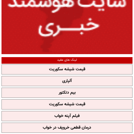
لینک های مفید
قیمت شیشه سکوریت
آلپاری
بیم دتکتور
قیمت شیشه سکوریت
فیلم آپنه خواب
درمان قطعی خروپف در خواب