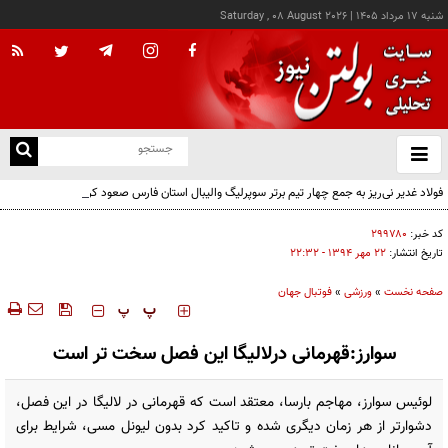
شنبه ۱۷ مرداد ۱۴۰۵
|
Saturday , 08 August 2026
از
و
ته
فولاد غدیر نی‌ریز به جمع چهار تیم برتر سوپرلیگ والیبال استان فارس صعود کرد
ن
نو
کد خبر:
۲۹۹۷۸۰
تاریخ انتشار:
۲۲ مهر ۱۳۹۴ - ۲۲:۳۲
صفحه نخست
»
ورزشی
»
فوتبال جهان
‍‍‍ پ
پ
سوارز:قهرمانی درلالیگا این فصل سخت تر است
لوئیس سوارز، مهاجم بارسا، معتقد است که قهرمانی در لالیگا در این فصل،
دشوارتر از هر زمان دیگری ‏شده و تاکید کرد بدون لیونل مسی، شرایط برای