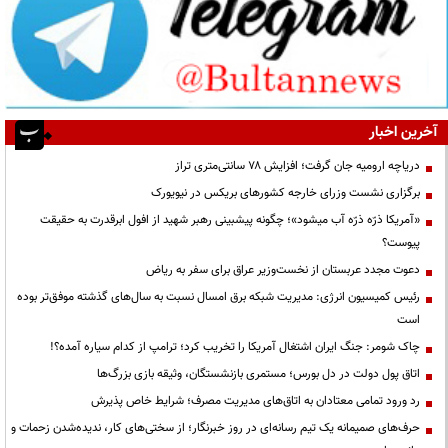
آخرین اخبار
دریاچه ارومیه جان گرفت؛ افزایش ۷۸ سانتی‌متری تراز
برگزاری نشست وزرای خارجه کشورهای بریکس در نیویورک
«آمریکا ذرّه ذرّه آب میشود»؛ چگونه پیشبینی رهبر شهید از افول ابرقدرت به حقیقت
پیوست؟
دعوت مجدد عربستان از نخست‌وزیر عراق برای سفر به ریاض
رئیس کمیسیون انرژی: مدیریت شبکه برق امسال نسبت به سال‌های گذشته موفق‌تر بوده
است
چاک شومر: جنگ ایران اشتغال آمریکا را تخریب کرد؛ ترامپ از کدام سیاره آمده؟!
اتاق پول دولت در دل بورس؛ مستمری بازنشستگان، وثیقه بازی بزرگ‌ها
رد ورود تمامی معتادان به اتاق‌های مدیریت مصرف؛ شرایط خاص پذیرش
حرف‌های صمیمانه یک تیم رسانه‌ای در روز خبرنگار؛ از سختی‌های کار، ندیده‌شدن زحمات و