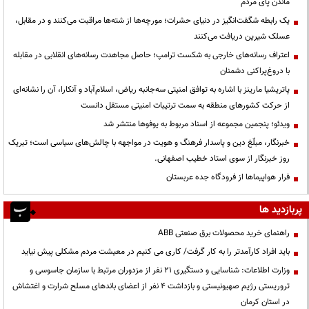
ماندن پای مردم
یک رابطه شگفت‌انگیز در دنیای حشرات؛ مورچه‌ها از شته‌ها مراقبت می‌کنند و در مقابل،
عسلک شیرین دریافت می‌کنند
اعتراف رسانه‌های خارجی به شکست ترامپ؛ حاصل مجاهدت رسانه‌های انقلابی در مقابله
با دروغ‌پراکنی دشمنان
پاتریشیا مارینز با اشاره به توافق امنیتی سه‌جانبه ریاض، اسلام‌آباد و آنکارا، آن را نشانه‌ای
از حرکت کشورهای منطقه به سمت ترتیبات امنیتی مستقل دانست
ویدئو؛ پنجمین مجموعه از اسناد مربوط به یوفوها منتشر شد
خبرنگار، مبلّغ دین و پاسدار فرهنگ و هویت در مواجهه با چالش‌های سیاسی است؛ تبریک
روز خبرنگار از سوی استاد خطیب اصفهانی.
فرار هواپیماها از فرودگاه جده عربستان
پربازدید ها
راهنمای خرید محصولات برق صنعتی ABB
باید افراد کارآمدتر را به کار گرفت/ کاری می کنیم در معیشت مردم مشکلی پیش نیاید
وزارت اطلاعات: شناسایی و دستگیری ۲۱ نفر از مزدوران مرتبط با سازمان جاسوسی و
تروریستی رژیم صهیونیستی و بازداشت ۴ نفر از اعضای باندهای مسلح شرارت و اغتشاش
در استان کرمان