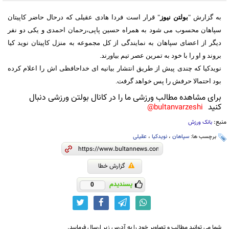
به گزارش "
بولتن نیوز
" قرار است فردا هادی عقیلی که درحال حاضر کاپیتان
سپاهان محسوب می شود به همراه حسین پاپی،رحمان احمدی و یکی دو نفر
دیگر از اعضای سپاهان به نمایندگی از کل مجموعه به منزل کاپیتان نوید کیا
بروند و او را با خود به تمرین عصر تیم بیاورند.
نویدکیا که چندی پیش از طریق انتشار بیانیه ای خداحافظی اش را اعلام کرده
بود احتمالا حرفش را پس خواهد گرفت.
برای مشاهده مطالب ورزشی ما را در کانال بولتن ورزشی دنبال
کنید
bultanvarzeshi@
منبع:
بانک ورزش
برچسب ها:
سپاهان
،
نویدکیا
،
عقیلی
گزارش خطا
پسندیدم
0
شما می توانید مطالب و تصاویر خود را به آدرس زیر ارسال فرمایید.