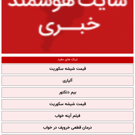
لینک های مفید
قیمت شیشه سکوریت
آلپاری
بیم دتکتور
قیمت شیشه سکوریت
فیلم آپنه خواب
درمان قطعی خروپف در خواب