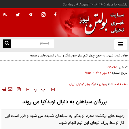
يکشنبه ۱۸ مرداد ۱۴۰۵
|
Sunday , 09 August 2026
از
و
ته
فولاد غدیر نی‌ریز به جمع چهار تیم برتر سوپرلیگ والیبال استان فارس صعود کرد
ن
نو
کد خبر:
۲۹۹۷۶۵
تاریخ انتشار:
۲۲ مهر ۱۳۹۴ - ۲۱:۵۷
صفحه نخست
»
ورزشی
»
لیگ برتر فوتبال ایران
‍‍‍ پ
پ
بزرگان سپاهان به دنبال نویدکیا می روند
زمزمه های برگشت محرم نویدکیا به سپاهان شنیده می شود و قرار است این
کار توسط بزرگ ترهای این تیم انجام شود.