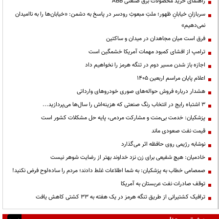
راهنمای خرید محصولات برق صنعتی ABB
سربازانِ خیابانِ ظهور؛ ملتِ مبعوثِ رودسر در پاسخ به دشمن: «خیابان‌ها را به ناامیدان
نمی‌دهیم»
فرق است میان مجاهدان در میدان و ساکتین
ترامپ از افشای کمبود مهمات آمریکا خشمگین است
اجازه باز شدن مسیر دوم در تنگه هرمز را نخواهیم داد
اعلام پایان مراسم اربعین ۱۴۰۵
هشدار درباره فروش حواله‌های صوری خودروهای وارداتی
3 اشتباه رایج در انتخاب رنگ صنعتی که هزینه‌اش را سال‌ها می‌پردازید...
پزشکیان: خدمت بی‌منت و مشارکت مردمی، پایه حل مشکلات کشور است
قیمت نفت صعودی ماند
نوشابه رژیمی روی حافظه اثر می‌گذارد
خادمیان: هیچ شفیعی برای زن نزد خداوند بهتر از رضایت شوهر نیست
صمصامی خطاب به پزشکیان: به شما اطلاعات غلط دادند؛ مردم را ساده‌لوح فرض نکنید!
توقف صادرات نفت عربستان به آمریکا
ترافیک کشتیرانی از طریق تنگه هرمز در یک هفته به ۳۳ کشتی کاهش یافت