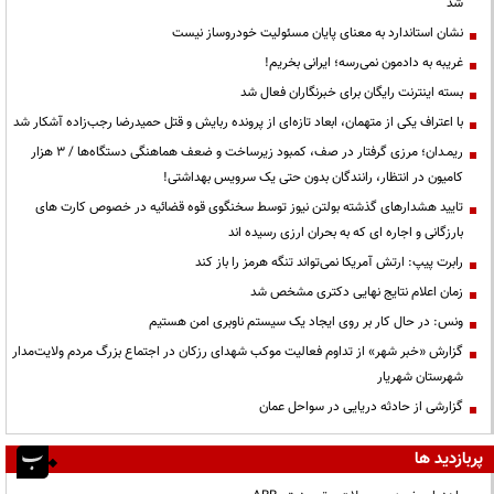
شد
نشان استاندارد به معنای پایان مسئولیت خودروساز نیست
غریبه به دادمون نمی‌رسه؛ ایرانی بخریم!
بسته اینترنت رایگان برای خبرنگاران فعال شد
با اعتراف یکی از متهمان، ابعاد تازه‌ای از پرونده ربایش و قتل حمیدرضا رجب‌زاده آشکار شد
ریمـدان؛ مرزی گرفتار در صف، کمبود زیرساخت و ضعف هماهنگی دستگاه‌ها / ۳ هزار
کامیون در انتظار، رانندگان بدون حتی یک سرویس بهداشتی!
تایید هشدارهای گذشته بولتن نیوز توسط سخنگوی قوه قضائیه در خصوص کارت های
بارزگانی و اجاره ای که به بحران ارزی رسیده اند
رابرت پیپ: ارتش آمریکا نمی‌تواند تنگه هرمز را باز کند
زمان اعلام نتایج نهایی دکتری مشخص شد
ونس: در حال کار بر روی ایجاد یک سیستم ناوبری امن هستیم
گزارش «خبر شهر» از تداوم فعالیت موکب شهدای رزکان در اجتماع بزرگ مردم ولایت‌مدار
شهرستان شهریار
گزارشی از حادثه دریایی در سواحل عمان
پربازدید ها