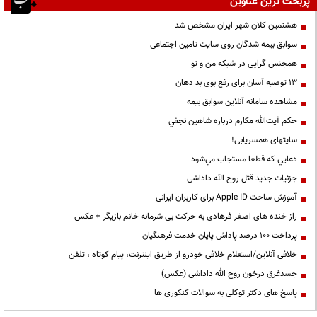
پربحث ترین عناوین
هشتمین کلان شهر ایران مشخص شد
سوابق بیمه شدگان روی سایت تامین اجتماعی
همجنس گرایی در شبکه من و تو
13 توصیه آسان برای رفع بوی بد دهان
مشاهده سامانه آنلاين سوابق بیمه
حكم آيت‌الله مكارم درباره شاهين نجفي
سایتهای همسریابی!
دعايي كه قطعا مستجاب مي‌شود
جزئیات جدید قتل روح الله داداشی
آموزش ساخت Apple ID برای کاربران ایرانی
راز خنده های اصغر فرهادی به حرکت بی شرمانه خانم بازیگر + عکس
پرداخت ۱۰۰ درصد پاداش پایان خدمت فرهنگیان
خلافی آنلاین/استعلام خلافی خودرو از طریق اینترنت، پیام کوتاه ، تلفن
جسدغرق درخون روح الله داداشی (عکس)
پاسخ های دکتر توکلی به سوالات کنکوری ها