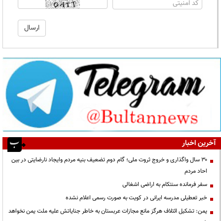
آخرین اخبار
۳۰ سال واگذاری و خروج ثروت ملی؛ گام دوم تضعیف بنیه مردم وایجاد نارضایتی در بین
احاد مردم
سفر فرمانده سنتکام به اراضی اشغالی
خبر تعطیلی مدرسه ایرانی در کویت به صورت رسمی اعلام نشده
یمن: تشکیل ائتلاف هرگز مانع مجازات عربستان به خاطر جنایاتش علیه ملت یمن نخواهد