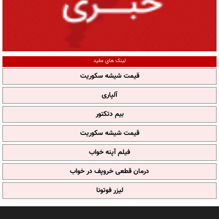
لینک های مفید
قیمت شیشه سکوریت
آلپاری
بیم دتکتور
قیمت شیشه سکوریت
فیلم آپنه خواب
درمان قطعی خروپف در خواب
لیزر فوتونا