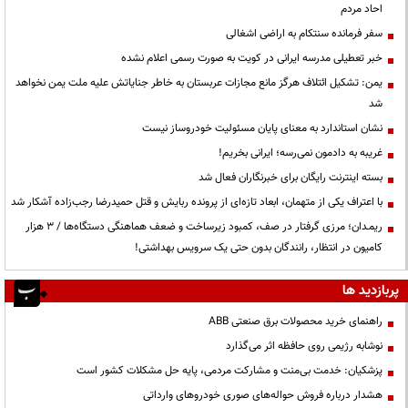
احاد مردم
سفر فرمانده سنتکام به اراضی اشغالی
خبر تعطیلی مدرسه ایرانی در کویت به صورت رسمی اعلام نشده
یمن: تشکیل ائتلاف هرگز مانع مجازات عربستان به خاطر جنایاتش علیه ملت یمن نخواهد
شد
نشان استاندارد به معنای پایان مسئولیت خودروساز نیست
غریبه به دادمون نمی‌رسه؛ ایرانی بخریم!
بسته اینترنت رایگان برای خبرنگاران فعال شد
با اعتراف یکی از متهمان، ابعاد تازه‌ای از پرونده ربایش و قتل حمیدرضا رجب‌زاده آشکار شد
ریمـدان؛ مرزی گرفتار در صف، کمبود زیرساخت و ضعف هماهنگی دستگاه‌ها / ۳ هزار
کامیون در انتظار، رانندگان بدون حتی یک سرویس بهداشتی!
پربازدید ها
راهنمای خرید محصولات برق صنعتی ABB
نوشابه رژیمی روی حافظه اثر می‌گذارد
پزشکیان: خدمت بی‌منت و مشارکت مردمی، پایه حل مشکلات کشور است
هشدار درباره فروش حواله‌های صوری خودروهای وارداتی