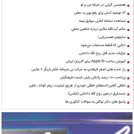
همجنس گرایی در شبکه من و تو
13 توصیه آسان برای رفع بوی بد دهان
مشاهده سامانه آنلاين سوابق بیمه
حكم آيت‌الله مكارم درباره شاهين نجفي
سایتهای همسریابی!
دعايي كه قطعا مستجاب مي‌شود
جزئیات جدید قتل روح الله داداشی
آموزش ساخت Apple ID برای کاربران ایرانی
راز خنده های اصغر فرهادی به حرکت بی شرمانه خانم بازیگر + عکس
پرداخت ۱۰۰ درصد پاداش پایان خدمت فرهنگیان
خلافی آنلاین/استعلام خلافی خودرو از طریق اینترنت، پیام کوتاه ، تلفن
جسدغرق درخون روح الله داداشی (عکس)
پاسخ های دکتر توکلی به سوالات کنکوری ها