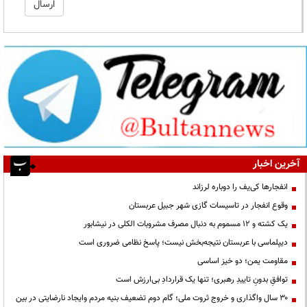
آخرین اخبار
انفجارها کی‌یف را دوباره لرزاند
وقوع انفجار در تاسیسات گازی شهر جبیل عربستان
یک کشته و ۱۲ مسموم به دنبال مصرف مشروبات الکلی در نیشابور
دیپلماسی با عربستان نتیجه‌بخش نیست؛ پاسخ نظامی ضروری است
مقاومت یمن؛ دو خیز اساسی
توافقِ بدونِ تاییدِ رهبری؛ تنها یک قراردادِ بی‌ارزش است
۳۰ سال واگذاری و خروج ثروت ملی؛ گام دوم تضعیف بنیه مردم وایجاد نارضایتی در بین