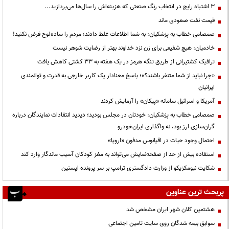
3 اشتباه رایج در انتخاب رنگ صنعتی که هزینه‌اش را سال‌ها می‌پردازید...
قیمت نفت صعودی ماند
صمصامی خطاب به پزشکیان: به شما اطلاعات غلط دادند؛ مردم را ساده‌لوح فرض نکنید!
خادمیان: هیچ شفیعی برای زن نزد خداوند بهتر از رضایت شوهر نیست
ترافیک کشتیرانی از طریق تنگه هرمز در یک هفته به ۳۳ کشتی کاهش یافت
«چرا نباید از شما متنفر باشند؟»؛ پاسخ معنادار یک کاربر خارجی به قدرت و توانمندی
ایرانیان
آمریکا و اسرائیل سامانه «پیکان» را آزمایش کردند
صمصامی خطاب به پزشکیان: خودتان در مجلس بودید؛ دیدید انتقادات نمایندگان درباره
گران‌سازی ارز بود، نه واگذاری ایران‌خودرو
احتمال وجود حیات در اقیانوس مدفون «اروپا»
استفاده بیش از حد از صفحه‌نمایش می‌تواند به مغز کودکان آسیب ماندگار وارد کند
شکایت نیومکزیکو از وزارت دادگستری ترامپ بر سر پرونده اپستین
پربحث ترین عناوین
هشتمین کلان شهر ایران مشخص شد
سوابق بیمه شدگان روی سایت تامین اجتماعی