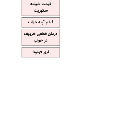
قیمت شیشه
سکوریت
فیلم آپنه خواب
درمان قطعی خروپف
در خواب
لیزر فوتونا