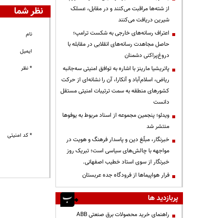
از شته‌ها مراقبت می‌کنند و در مقابل، عسلک
نظر شما
شیرین دریافت می‌کنند
اعتراف رسانه‌های خارجی به شکست ترامپ؛
نام
حاصل مجاهدت رسانه‌های انقلابی در مقابله با
ایمیل
دروغ‌پراکنی دشمنان
پاتریشیا مارینز با اشاره به توافق امنیتی سه‌جانبه
* نظر
ریاض، اسلام‌آباد و آنکارا، آن را نشانه‌ای از حرکت
کشورهای منطقه به سمت ترتیبات امنیتی مستقل
دانست
ویدئو؛ پنجمین مجموعه از اسناد مربوط به یوفوها
منتشر شد
* کد امنیتی
خبرنگار، مبلّغ دین و پاسدار فرهنگ و هویت در
مواجهه با چالش‌های سیاسی است؛ تبریک روز
خبرنگار از سوی استاد خطیب اصفهانی.
فرار هواپیماها از فرودگاه جده عربستان
پربازدید ها
راهنمای خرید محصولات برق صنعتی ABB