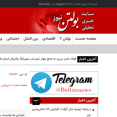
شنبه ۱۷ مرداد ۱۴۰۵
|
Saturday , 08 August 2026
صفحه نخست
بولتن ۲
اقتصادی
بین الملل
اجتماعی
ور
آخرین اخبار
فولاد غدیر نی‌ریز به جمع چهار تیم برتر سوپرلیگ والیبال استان
کد خبر:
۲۹۹۴۲۱
صفحه نخست
»
ورزشی
»
آخرین اخبار
دریاچه ارومیه جان گرفت؛ افزایش ۷۸ سانتی‌متری
تراز
تایلندی ها توانستند ب