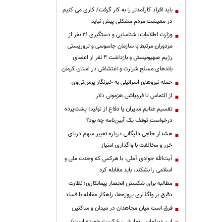
باید افراد کارآمدتر را به کار گرفت/ کاری می کنیم
در معیشت مردم مشکلی پیش نیاید
وزارت اطلاعات: شناسایی و دستگیری ۲۱ نفر از
مزدوران مرتبط با سازمان جاسوسی و تروریستی
رژیم صهیونیستی و بازداشت ۴ نفر از اعضای
باندهای مسلح شرارت و اغتشاش در استان کرمان
حمله نیروهای اسرائیلی به خبرنگار پرس‌تی‌وی
از التماس تا فروپاشی هژمونی دلار
تقسیم غنایم مدیران یا دفاع از تولید؛ پشت‌پرده
درخواست توقف یک آیین‌نامه چه بود؟
هشدار حاجی دلیگانی درباره تغییر سهم دریای
خزر و مخالفت با واگذاری امتیاز
آیت‌الله جوادی آملی: با هرکس که وحدت ملی و
اسلامی را بشکند، باید مقابله کرد
مطالبه برای شکستن انحصار پیمانکاری؛ نظارت
دقیق بر واگذاری پروژه‌ها، راهکار مقابله با فساد
فرق است میان مجاهدان در میدان و ساکتین
این دیپلماسی نمایشی، شکست خورده است/