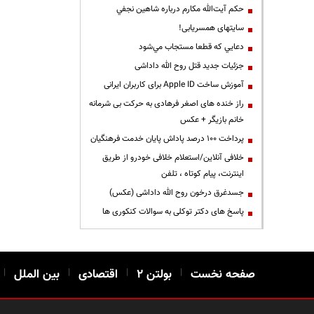
حكم آيت‌الله مكارم درباره شاهين نجفي
سایتهای همسریابی!
دعايي كه قطعا مستجاب مي‌شود
جزئیات جدید قتل روح الله داداشی
آموزش ساخت Apple ID برای کاربران ایرانی
راز خنده های اصغر فرهادی به حرکت بی شرمانه
خانم بازیگر + عکس
پرداخت ۱۰۰ درصد پاداش پایان خدمت فرهنگیان
خلافی آنلاین/استعلام خلافی خودرو از طریق
اینترنت، پیام کوتاه ، تلفن
جسدغرق درخون روح الله داداشی (عکس)
پاسخ های دکتر توکلی به سوالات کنکوری ها
صفحه نخست
|
بولتن ۲
|
اقتصادی
|
بین الملل
|