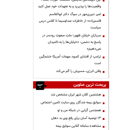
واقعیت‌ها را بپذیرید و به تعهدات خود عمل کنید
امیر دبیری‌مهر در سوگ دکتر ابوالقاسم
قاسم‌زاده؛ از خاطرات صداوسیما تا کلاس درس
سیاست
سربازانِ خیابانِ ظهور؛ ملتِ مبعوثِ رودسر در
پاسخ به دشمن: «خیابان‌ها را به ناامیدان
نمی‌دهیم»
ترامپ از افشای کمبود مهمات آمریکا خشمگین
است
وقتی انرژی، مسیرش را گم می‌کند
پربحث ترین عناوین
هشتمین کلان شهر ایران مشخص شد
سوابق بیمه شدگان روی سایت تامین اجتماعی
همجنس گرایی در شبکه من و تو
13 توصیه آسان برای رفع بوی بد دهان
مشاهده سامانه آنلاين سوابق بیمه