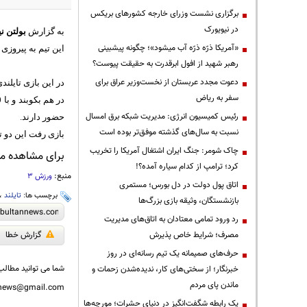
برگزاری نشست وزرای خارجه کشورهای بریکس
در نیویورک
به گزارش
بولتن نی
«آمریکا ذرّه ذرّه آب میشود»؛ چگونه پیشبینی
این تیم به پیروزی 
رهبر شهید از افول ابرقدرت به حقیقت پیوست؟
دعوت مجدد عربستان از نخست‌وزیر عراق برای
سفر به ریاض
رئیس کمیسیون انرژی: مدیریت شبکه برق امسال
حضور دارند.
نسبت به سال‌های گذشته موفق‌تر بوده است
بازی رفت این دو تی
چاک شومر: جنگ ایران اشتغال آمریکا را تخریب
برای مشاهده مطا
کرد؛ ترامپ از کدام سیاره آمده؟!
منبع:
ورزش 3
اتاق پول دولت در دل بورس؛ مستمری
برچسب ها:
تایلند
،
بازنشستگان، وثیقه بازی بزرگ‌ها
رد ورود تمامی معتادان به اتاق‌های مدیریت
مصرف؛ شرایط خاص پذیرش
گزارش خطا
حرف‌های صمیمانه یک تیم رسانه‌ای در روز
شما می توانید مطالب 
خبرنگار؛ از سختی‌های کار، ندیده‌شدن زحمات و
ماندن پای مردم
nnews@gmail.com
یک رابطه شگفت‌انگیز در دنیای حشرات؛ مورچه‌ها