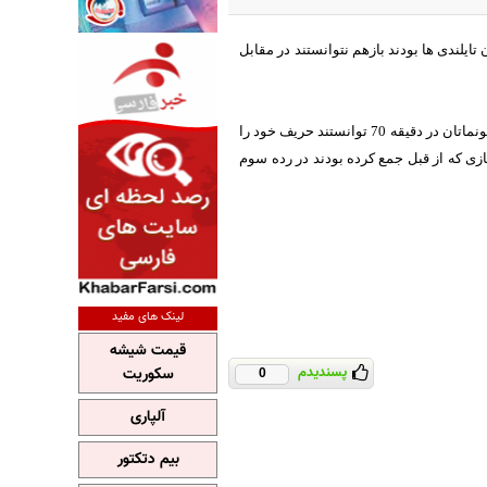
ایلندی ها بودند بازهم نتوانستند در مقابل
در این بازی تایلندی ها با گل های کروکریت تاویکارن در دقیقه 29، گل به خودی ویتنامی ها در دقیقه 56 و بونماتان در دقیقه 70 توانستند حریف خود را
و با 10 امتیاز در صدر جدول این گروه قرار بگیرند و در طرف مقابل ویتنامی ها نیز با 4 امتیازی که از قبل جمع کرده بودند در رده سوم
لینک های مفید
قیمت شیشه
پسندیدم
سکوریت
0
آلپاری
بیم دتکتور