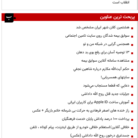
انقلاب است
پربحث ترین عناوین
هشتمین کلان شهر ایران مشخص شد
سوابق بیمه شدگان روی سایت تامین اجتماعی
همجنس گرایی در شبکه من و تو
13 توصیه آسان برای رفع بوی بد دهان
مشاهده سامانه آنلاين سوابق بیمه
حكم آيت‌الله مكارم درباره شاهين نجفي
سایتهای همسریابی!
دعايي كه قطعا مستجاب مي‌شود
جزئیات جدید قتل روح الله داداشی
آموزش ساخت Apple ID برای کاربران ایرانی
راز خنده های اصغر فرهادی به حرکت بی شرمانه خانم بازیگر + عکس
پرداخت ۱۰۰ درصد پاداش پایان خدمت فرهنگیان
خلافی آنلاین/استعلام خلافی خودرو از طریق اینترنت، پیام کوتاه ، تلفن
جسدغرق درخون روح الله داداشی (عکس)