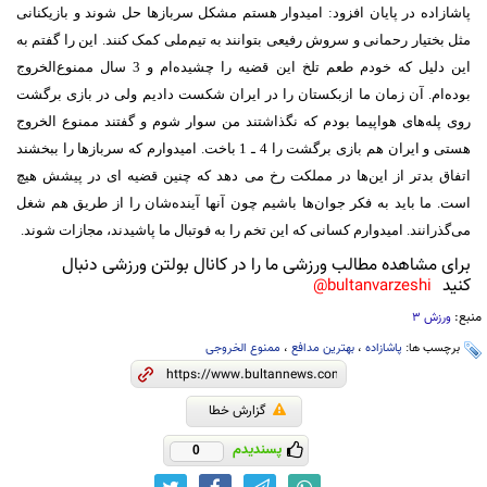
پاشازاده در پایان افزود: امیدوار هستم مشکل سربازها حل شوند و بازیکنانی
مثل بختیار رحمانی و سروش رفیعی بتوانند به تیم‌ملی کمک کنند. این را گفتم به
این دلیل که خودم طعم تلخ این قضیه را چشیده‌ام و 3 سال ممنوع‌الخروج
بوده‌ام. آن زمان ما ازبکستان را در ایران شکست دادیم ولی در بازی برگشت
روی پله‌های هواپیما بودم که نگذاشتند من سوار شوم و گفتند ممنوع الخروج
هستی و ایران هم بازی برگشت را 4 ـ 1 باخت. امیدوارم که سربازها را ببخشند
اتفاق بدتر از این‌ها در مملکت رخ می‌ دهد که چنین قضیه ای در پیشش هیچ
است. ما باید به فکر جوان‌ها باشیم چون آنها آینده‌شان را از طریق هم شغل
می‌گذرانند. امیدوارم کسانی که این تخم را به فوتبال ما پاشیدند، مجازات شوند.
برای مشاهده مطالب ورزشی ما را در کانال بولتن ورزشی دنبال
کنید
bultanvarzeshi@
منبع:
ورزش 3
برچسب ها:
پاشازاده
،
بهترین مدافع
،
ممنوع الخروجی
گزارش خطا
پسندیدم
0