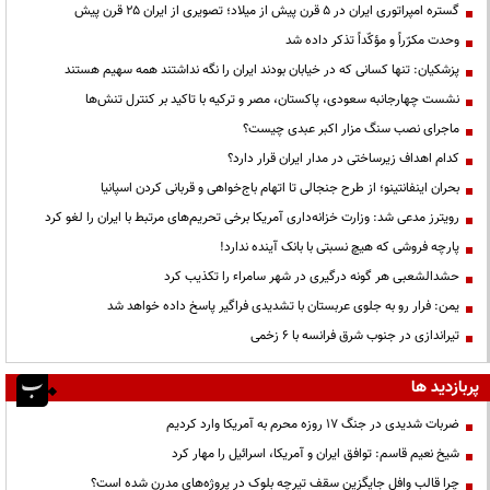
گستره امپراتوری ایران در ۵ قرن پیش از میلاد؛ تصویری از ایران ۲۵ قرن پیش
وحدت مکرّراً و مؤکّداً تذکر داده شد
پزشکیان: تنها کسانی که در خیابان بودند ایران را نگه نداشتند همه سهیم هستند
نشست چهارجانبه سعودی، پاکستان، مصر و ترکیه با تاکید بر کنترل تنش‌ها
ماجرای نصب سنگ مزار اکبر عبدی چیست؟
کدام اهداف زیرساختی در مدار ایران قرار دارد؟
بحران اینفانتینو؛ از طرح جنجالی تا اتهام باج‌خواهی و قربانی کردن اسپانیا
رویترز مدعی شد: وزارت خزانه‌داری آمریکا برخی تحریم‌های مرتبط با ایران را لغو کرد
پارچه فروشی که هیچ نسبتی با بانک آینده ندارد!
حشدالشعبی هر گونه درگیری در شهر سامراء را تکذیب کرد
یمن: فرار رو به جلوی عربستان با تشدیدی فراگیر پاسخ داده خواهد شد
تیراندازی در جنوب شرق فرانسه با ۶ زخمی
پربازدید ها
ضربات شدیدی در جنگ ۱۷ روزه محرم به آمریکا وارد کردیم
شیخ نعیم قاسم: توافق ایران و آمریکا، اسرائیل را مهار کرد
چرا قالب وافل جایگزین سقف تیرچه بلوک در پروژه‌های مدرن شده است؟