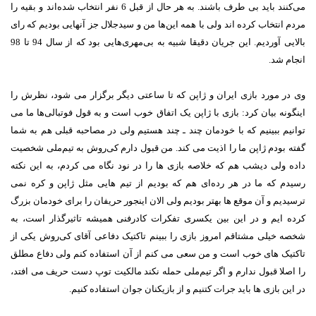
می‌کنند باید بی طرف باشند. به هر حال از قبل 6 نفر انتخاب شده‌اند و بقیه را
مردم انتخاب کرده اند ولی با همه این‌ها من و سیدجلال جز آنهایی بودیم که رای
بالایی آوردیم. این جریان دقیقا شبیه به بی‌مهری‌هایی بود که از سال 94 تا 98
انجام شد.
وی در مورد بازی ایران و ژاپن که تا ساعتی دیگر برگزار می‌ شود، نظرش را
اینگونه بیان کرد: بازی با ژاپن یک اتفاق خوب است و به قول فوتبالی‌ها ما می‌
توانیم ببینیم که با خودمان چند ـ چند هستیم ولی در مصاحبه قبلی هم به شما
گفته بودم ژاپن ما را اذیت می‌ کند. من قبول دارم کی‌روش به تیم‌ملی شخصیت
داده ولی دیشب هم که خلاصه بازی ها را در نود نگاه می‌ کردم، به این نکته
رسیدم که ما در هر رده‌ای هم که بودیم از تیم هایی مثل ژاپن و کره نمی‌
ترسیدیم و آن موقع ها بهتر بودیم ولی الان اینجور حریفان را برای خودمان بزرگ
کرده ایم و در این بین یکسری تفکرات کادرفنی همیشه تاثیرگذار است، به
شخصه خیلی مشتاقم امروز بازی را ببینم تاکتیک دفاعی آقای کی‌روش یکی از
تاکتیک های خوب است و من سعی می‌ کنم از آن استفاده کنم ولی دفاع مطلق
را اصلا قبول ندارم و اگر تیم‌ملی حمله نکند مالکیت توپ دست حریف می‌ افتد،
در این بازی ها باید جرات کتنیم و از بازیکنان جوان استفاده کنیم.