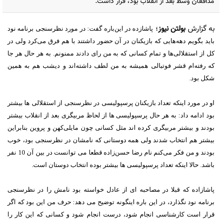
مدافعان وسط بعد از انقلاب بود، قرار داشت.
به گزارش
بولتن نیوز
؛
پاشازده در این‌باره گفت: در مورد نظرسنجی برنامه نود
باید بگویم دهه‌هایی که بازیکنان در آن حضور داشتند با هم فرق می‌کرد ولی در
کل از استقلالی‌ها و تمام کسانی که به من رای دادند ممنونم. به هر حال هر جا
که رفته‌ام قشر فوتبالی همیشه به من لطف داشته‌اند و دیشب هم به همین
شکل بود.
او در مورد اینکه تعداد بازیکنان پرسپولیسی در نظرسنجی از استقلالی ها بیشتر
بود ادامه داد: به هر حال پرسپولیسی ها از لحاظ مربیگری بعد از انقلاب بیشتر
بودند و بیشتر مربیگری کرده اند مثل کسانی چون مایلی‌کهن و پروین بنابراین
بیشتر هم انتخاب شدند ولی همه دوستانی که نامشان در نظرسنجی بود، خوب
بودند و من فکر می‌کنم نام رضا حسن‌زاده‌ قطعا می‌ توانست در بین آن 10 نفر
باشد. حالا اینکه تعداد پرسپولیسی ها بیشتر بوده انتخاب دوستان است.
پاشازاده که قبلا در مصاحبه ای از عادل خواسته بود نامش را در نظرسنجی
برنامه نود نگذارد، در این باره اینگونه توضیح می‌ دهد: حرف من این بود که اگر
قرار است کارشناسی انجام شود، درست انجام شود و کسانی که این کار را