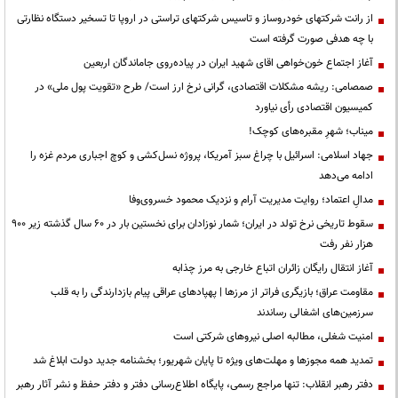
از رانت‌ شرکتهای خودروساز و تاسیس شرکتهای تراستی در اروپا تا تسخیر دستگاه نظارتی
با چه هدفی صورت گرفته است
آغاز اجتماع خون‌خواهی اقای شهید ایران در پیاده‌روی جاماندگان اربعین
صمصامی: ریشه مشکلات اقتصادی، گرانی نرخ ارز است/ طرح «تقویت پول ملی» در
کمیسیون اقتصادی رأی نیاورد
میناب؛ شهرِ مقبره‌های کوچک!
جهاد اسلامی: اسرائیل با چراغ سبز آمریکا، پروژه نسل‌کشی و کوچ اجباری مردم غزه را
ادامه می‌دهد
مدالِ اعتماد؛ روایت مدیریت آرام و نزدیک محمود خسروی‌وفا
سقوط تاریخی نرخ تولد در ایران؛ شمار نوزادان برای نخستین بار در ۶۰ سال گذشته زیر ۹۰۰
هزار نفر رفت
آغاز انتقال رایگان زائران اتباع خارجی به مرز چذابه
مقاومت عراق؛ بازیگری فراتر از مرزها | پهپادهای عراقی پیام بازدارندگی را به قلب
سرزمین‌های اشغالی رساندند
‌امنیت شغلی، مطالبه اصلی نیروهای شرکتی است
تمدید همه مجوزها و مهلت‌های ویژه تا پایان شهریور؛ بخشنامه جدید دولت ابلاغ شد
دفتر رهبر انقلاب: تنها مراجع رسمی، پایگاه اطلاع‌رسانی دفتر و دفتر حفظ و نشر آثار رهبر