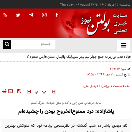
پنجشنبه ۱۵ مرداد ۱۴۰۵
|
Thursday , 06 August 2026
از
و
ته
فولاد غدیر نی‌ریز به جمع چهار تیم برتر سوپرلیگ والیبال استان فارس صعود کرد
ن
نو
کد خبر:
۲۹۹۴۱۲
تاریخ انتشار:
۲۱ مهر ۱۳۹۴ - ۱۷:۵۷
صفحه نخست
»
ورزشی
»
فوتبال ملی
‍‍‍ پ
پ
نباید حریفانی مثل ژاپن و کره را برای خودمان بزرگ کنیم
پاشازاده: درد ممنوع‌الخروج بودن را چشیده‌ام
نام مهدی پاشازاده شب گذشته در نظرسنجی برنامه نود که عنوانش بهترین