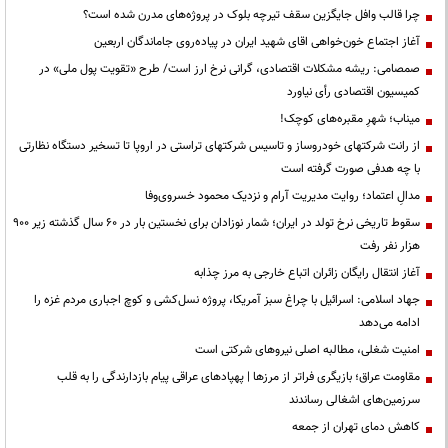
چرا قالب وافل جایگزین سقف تیرچه بلوک در پروژه‌های مدرن شده است؟
آغاز اجتماع خون‌خواهی اقای شهید ایران در پیاده‌روی جاماندگان اربعین
صمصامی: ریشه مشکلات اقتصادی، گرانی نرخ ارز است/ طرح «تقویت پول ملی» در
کمیسیون اقتصادی رأی نیاورد
میناب؛ شهرِ مقبره‌های کوچک!
از رانت‌ شرکتهای خودروساز و تاسیس شرکتهای تراستی در اروپا تا تسخیر دستگاه نظارتی
با چه هدفی صورت گرفته است
مدالِ اعتماد؛ روایت مدیریت آرام و نزدیک محمود خسروی‌وفا
سقوط تاریخی نرخ تولد در ایران؛ شمار نوزادان برای نخستین بار در ۶۰ سال گذشته زیر ۹۰۰
هزار نفر رفت
آغاز انتقال رایگان زائران اتباع خارجی به مرز چذابه
جهاد اسلامی: اسرائیل با چراغ سبز آمریکا، پروژه نسل‌کشی و کوچ اجباری مردم غزه را
ادامه می‌دهد
‌امنیت شغلی، مطالبه اصلی نیروهای شرکتی است
مقاومت عراق؛ بازیگری فراتر از مرزها | پهپادهای عراقی پیام بازدارندگی را به قلب
سرزمین‌های اشغالی رساندند
کاهش دمای تهران از جمعه