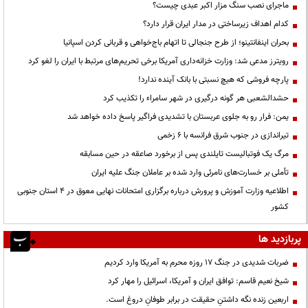
ماجرای نصب سنگ مزار اکبر عبدی چیست؟
کدام اهداف زیرساختی در مدار ایران قرار دارد؟
بحران اینفانتینو؛ از طرح جنجالی تا اتهام باج‌خواهی و قربانی کردن اسپانیا
رویترز مدعی شد: وزارت خزانه‌داری آمریکا برخی تحریم‌های مرتبط با ایران را لغو کرد
پارچه فروشی که هیچ نسبتی با بانک آینده ندارد!
حشدالشعبی هر گونه درگیری در شهر سامراء را تکذیب کرد
یمن: فرار رو به جلوی عربستان با تشدیدی فراگیر پاسخ داده خواهد شد
تیراندازی در جنوب شرق فرانسه با ۶ زخمی
مرگ یک فوتبالیست تایلندی پس از برخورد صاعقه در حین مسابقه
تأملی بر خسارت‌های نامرئی وارد شده بر عاملان جنگ علیه ایران
اطلاعیه وزارت آموزش و پرورش درباره برگزاری امتحانات نهایی معوق در 4 استان جنوبی
کشور
پربازدید ها
ضربات شدیدی در جنگ ۱۷ روزه محرم به آمریکا وارد کردیم
شیخ نعیم قاسم: توافق ایران و آمریکا، اسرائیل را مهار کرد
اربعین زنده نگه داشتنِ حقیقت در برابر طوفانِ دروغ است.