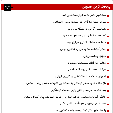
پربحث ترین عناوین
هشتمین کلان شهر ایران مشخص شد
سوابق بیمه شدگان روی سایت تامین اجتماعی
همجنس گرایی در شبکه من و تو
13 توصیه آسان برای رفع بوی بد دهان
مشاهده سامانه آنلاين سوابق بیمه
حكم آيت‌الله مكارم درباره شاهين نجفي
سایتهای همسریابی!
دعايي كه قطعا مستجاب مي‌شود
جزئیات جدید قتل روح الله داداشی
آموزش ساخت Apple ID برای کاربران ایرانی
راز خنده های اصغر فرهادی به حرکت بی شرمانه خانم بازیگر + عکس
پرداخت ۱۰۰ درصد پاداش پایان خدمت فرهنگیان
خلافی آنلاین/استعلام خلافی خودرو از طریق اینترنت، پیام کوتاه ، تلفن
جسدغرق درخون روح الله داداشی (عکس)
پاسخ های دکتر توکلی به سوالات کنکوری ها