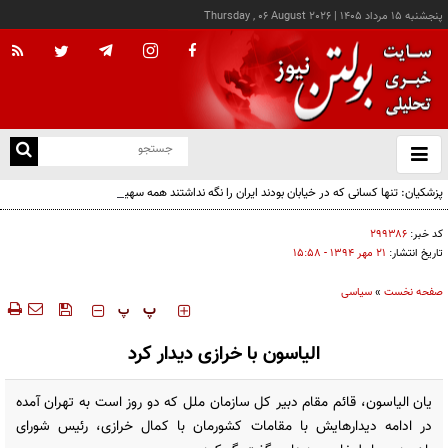
پنجشنبه ۱۵ مرداد ۱۴۰۵
|
Thursday , 06 August 2026
از
و
ته
پزشکیان: تنها کسانی که در خیابان بودند ایران را نگه نداشتند همه سهیم هستند
ن
نو
کد خبر:
۲۹۹۳۸۶
تاریخ انتشار:
۲۱ مهر ۱۳۹۴ - ۱۵:۵۸
صفحه نخست
»
سیاسی
‍‍‍ پ
پ
الیاسون با خرازی دیدار کرد
یان الیاسون، قائم مقام دبیر کل سازمان ملل که دو روز است به تهران آمده
در ادامه دیدارهایش با مقامات کشورمان با کمال خرازی، رئیس شورای