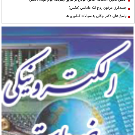
جسدغرق درخون روح الله داداشی (عکس)
پاسخ های دکتر توکلی به سوالات کنکوری ها