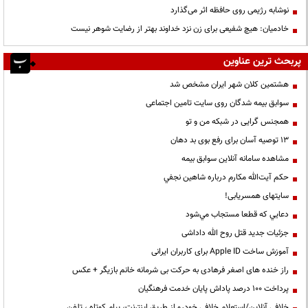
نوشابه رژیمی روی حافظه اثر می‌گذارد
خادمیان: هیچ شفیعی برای زن نزد خداوند بهتر از رضایت شوهر نیست
پربحث ترین عناوین
هشتمین کلان شهر ایران مشخص شد
سوابق بیمه شدگان روی سایت تامین اجتماعی
همجنس گرایی در شبکه من و تو
13 توصیه آسان برای رفع بوی بد دهان
مشاهده سامانه آنلاين سوابق بیمه
حكم آيت‌الله مكارم درباره شاهين نجفي
سایتهای همسریابی!
دعايي كه قطعا مستجاب مي‌شود
جزئیات جدید قتل روح الله داداشی
آموزش ساخت Apple ID برای کاربران ایرانی
راز خنده های اصغر فرهادی به حرکت بی شرمانه خانم بازیگر + عکس
پرداخت ۱۰۰ درصد پاداش پایان خدمت فرهنگیان
خلافی آنلاین/استعلام خلافی خودرو از طریق اینترنت، پیام کوتاه ، تلفن