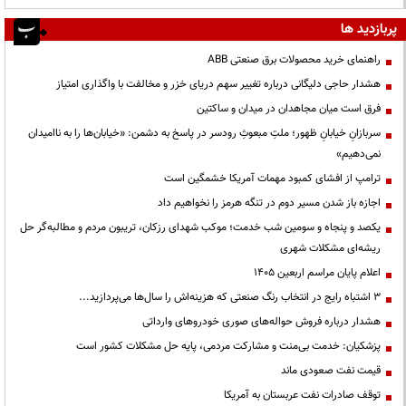
پربازدید ها
راهنمای خرید محصولات برق صنعتی ABB
هشدار حاجی دلیگانی درباره تغییر سهم دریای خزر و مخالفت با واگذاری امتیاز
فرق است میان مجاهدان در میدان و ساکتین
سربازانِ خیابانِ ظهور؛ ملتِ مبعوثِ رودسر در پاسخ به دشمن: «خیابان‌ها را به ناامیدان
نمی‌دهیم»
ترامپ از افشای کمبود مهمات آمریکا خشمگین است
اجازه باز شدن مسیر دوم در تنگه هرمز را نخواهیم داد
یکصد و پنجاه و سومین شب خدمت؛ موکب شهدای رزکان، تریبون مردم و مطالبه‌گر حل
ریشه‌ای مشکلات شهری
اعلام پایان مراسم اربعین ۱۴۰۵
3 اشتباه رایج در انتخاب رنگ صنعتی که هزینه‌اش را سال‌ها می‌پردازید...
هشدار درباره فروش حواله‌های صوری خودروهای وارداتی
پزشکیان: خدمت بی‌منت و مشارکت مردمی، پایه حل مشکلات کشور است
قیمت نفت صعودی ماند
توقف صادرات نفت عربستان به آمریکا