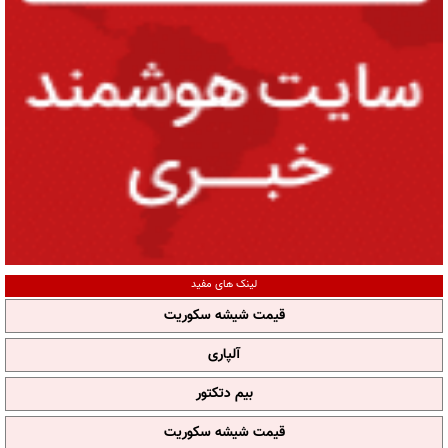
لینک های مفید
قیمت شیشه سکوریت
آلپاری
بیم دتکتور
قیمت شیشه سکوریت