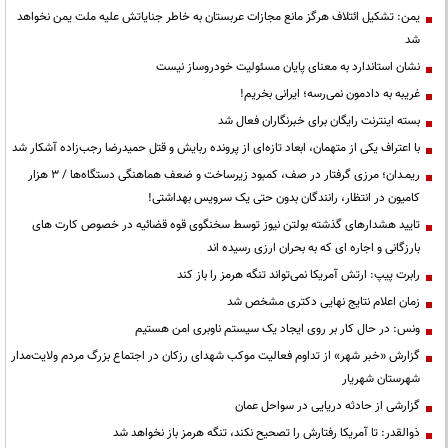
یمن: تشکیل ائتلاف هرگز مانع مجازات عربستان به خاطر جنایاتش علیه ملت یمن نخواهد
شد
نشان استاندارد به معنای پایان مسئولیت خودروساز نیست
غریبه به دادمون نمی‌رسه؛ ایرانی بخریم!
بسته اینترنت رایگان برای خبرنگاران فعال شد
با اعتراف یکی از متهمان، ابعاد تازه‌ای از پرونده ربایش و قتل حمیدرضا رجب‌زاده آشکار شد
ریمـدان؛ مرزی گرفتار در صف، کمبود زیرساخت و ضعف هماهنگی دستگاه‌ها / ۳ هزار
کامیون در انتظار، رانندگان بدون حتی یک سرویس بهداشتی!
تایید هشدارهای گذشته بولتن نیوز توسط سخنگوی قوه قضائیه در خصوص کارت های
بارزگانی و اجاره ای که به بحران ارزی رسیده اند
رابرت پیپ: ارتش آمریکا نمی‌تواند تنگه هرمز را باز کند
زمان اعلام نتایج نهایی دکتری مشخص شد
ونس: در حال کار بر روی ایجاد یک سیستم ناوبری امن هستیم
گزارش «خبر شهر» از تداوم فعالیت موکب شهدای رزکان در اجتماع بزرگ مردم ولایت‌مدار
شهرستان شهریار
گزارشی از حادثه دریایی در سواحل عمان
ذوالقدر: تا آمریکا رفتارش را تصحیح نکند، تنگه هرمز باز نخواهد شد