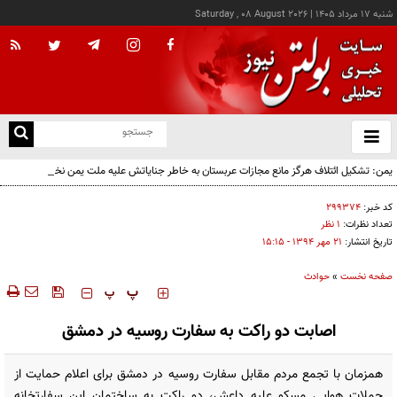
شنبه ۱۷ مرداد ۱۴۰۵
|
Saturday , 08 August 2026
از
و
ته
یمن: تشکیل ائتلاف هرگز مانع مجازات عربستان به خاطر جنایاتش علیه ملت یمن نخواهد شد
ن
نو
کد خبر:
۲۹۹۳۷۴
تعداد نظرات:
۱ نظر
تاریخ انتشار:
۲۱ مهر ۱۳۹۴ - ۱۵:۱۵
صفحه نخست
»
حوادث
‍‍‍ پ
پ
اصابت دو راکت به سفارت روسیه در دمشق
همزمان با تجمع مردم مقابل سفارت روسیه در دمشق برای اعلام حمایت از
حملات هوایی مسکو علیه داعش، دو راکت به ساختمان این سفارتخانه