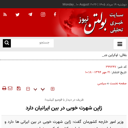
دوشنبه ۱۹ مرداد ۱۴۰۵
|
Monday , 10 August 2026
از
و
ته
بقائی: اوکراین جبران نکند، جبران می‌کنیم
ن
نو
کد خبر:
۲۹۹۲۴۷
تاریخ انتشار:
۲۱ مهر ۱۳۹۴ - ۱۰:۱۸
صفحه نخست
»
سیاسی
‍‍‍ پ
پ
ظریف در دیدار با فومیو کیشیدا:
ژاپن شهرت خوبی در بین ایرانیان دارد
وزیر امور خارجه کشورمان گفت: ژاپن شهرت خوبی در بین ایرانی ها دارد و