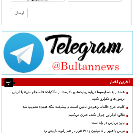
آخرین اخبار
هشدار به صداوسیما درباره روایت‌های نادرست از مذاکرات؛ «انسجام ملی» را قربانی
تریبون‌های تکراری نکنید
کلیات طرح «اقدام راهبردی تأمین امنیت و پیشرفت تنگه هرمز» تصویب شد
بقائی: اوکراین جبران نکند، جبران می‌کنیم
پاییز پربارش در راه است
بورس با عبور از ۵ میلیون و ۶۰۰ هزار باز هم رکورد تاریخی زد