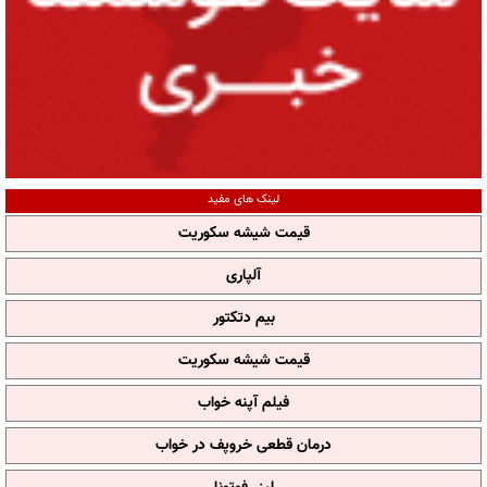
لینک های مفید
قیمت شیشه سکوریت
آلپاری
بیم دتکتور
قیمت شیشه سکوریت
فیلم آپنه خواب
درمان قطعی خروپف در خواب