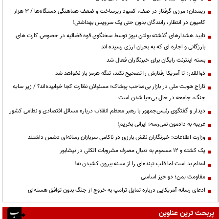
ریمـدان؛ مرزی گرفتار در صف، کمبود زیرساخت و ضعف هماهنگی دستگاه‌ها / ۳ هزار
کامیون در انتظار، رانندگان بدون حتی یک سرویس بهداشتی!
تایید هشدارهای گذشته بولتن نیوز توسط سخنگوی قوه قضائیه در خصوص کارت های
بارزگانی و اجاره ای که به بحران ارزی رسیده اند
بسته اینترنت رایگان برای خبرنگاران فعال شد
ذوالقدر: تا آمریکا رفتارش را تصحیح نکند، تنگه هرمز باز نخواهد شد
تاراج هویت ملی در بازار بی‌صاحب پوشاک؛ مسئولان نظارت کجا خوابیده‌اند؟ / زیر سایه
جنگ، جامعه در حال بی‌حیا شدن است
دیدار و گفتگوی رئیس‌جمهور با رهبر معظم انقلاب درباره مسائل اقتصادی و نظامی کشور
غریبه به دادمون نمی‌رسه؛ ایرانی بخریم!
وزارت اطلاعات: خبرنگاران نقش بارزی در ناکامی سربازان رسانه‌ای دشمن داشتند
یک کشته و ۱۲ مسموم به دنبال مصرف مشروبات الکلی در نیشابور
اعدام بد است اما قلب تپنده‌ای را از سینه بیرون کشیدن نه!
مقاومت یمن؛ دو خیز اساسی
ادعای رسانه آمریکایی درباره تمایل ترامپ به خروج از جنگ بدون توافق هسته‌ای
پربحث ترین عناوین