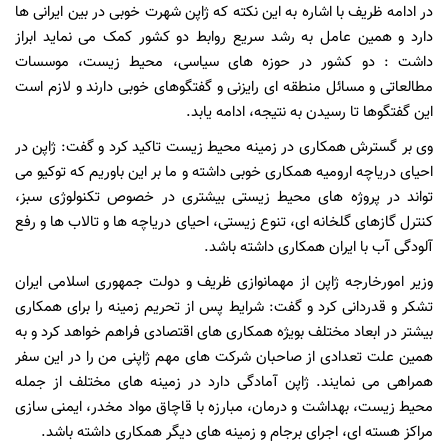
در ادامه ظریف با اشاره به این نکته که ژاپن شهرت خوبی در بین ایرانی ها
دارد و همین عامل به رشد سریع روابط دو کشور کمک می نماید ابراز
داشت : دو کشور در حوزه های سیاسی، محیط زیست، موسسات
مطالعاتی و مسائل منطقه ای رایزنی و گفتگوهای خوبی دارند و لازم است
این گفتگوها تا رسیدن به نتیجه، ادامه یابد.
وی بر گسترش همکاری در زمینه محیط زیست تاکید کرد و گفت: ژاپن در
احیای دریاچه ارومیه همکاری خوبی داشته و ما بر این باوریم که توکیو می
تواند در پروژه های محیط زیستی بیشتری در خصوص تکنولوژی سبز،
کنترل گازهای گلخانه ای، تنوع زیستی، احیای دریاچه ها و تالاب ها و رفع
آلودگی آب با ایران همکاری داشته باشد.
وزیر امورخارجه ژاپن از مهمانوازی ظریف و دولت جمهوری اسلامی ایران
تشکر و قدردانی کرد و گفت: شرایط پس از تحریم زمینه را برای همکاری
بیشتر در ابعاد مختلف بویژه همکاری های اقتصادی فراهم خواهد کرد و به
همین علت تعدادی از صاحبان شرکت های مهم ژاپنی من را در این سفر
همراهی می نمایند. ژاپن آمادگی دارد در زمینه های مختلف از جمله
محیط زیست، بهداشت و درمان، مبارزه با قاچاق مواد مخدر، ایمنی سازی
مراکز هسته ای، اجرای برجام و زمینه های دیگر همکاری داشته باشد.