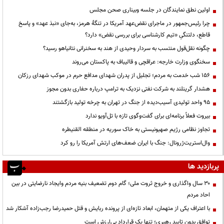
اولین نطق نمایندگان در جلسه وبیناری صحن مجلس
چرا رئیس‌جمهور در ماجرای نقض‌عهد آمریکا در تنگهٔ هرمز، به‌جای «نبذ عهد» و پاسخ
قاطع، دلتنگیِ «تیم کارشناسی برای بررسی نقض» دارد؟
چگونه نقل‌قول منتسب به سردار وحیدی از هند به سخنرانی نتانیاهو رسید؟
سخنگوی وزارت خارجه: عراقچی و قالیباف به پاکستان می‌روند
۱۵۶ شب خدمت به مردم؛ تجلیل از پدران شهدای مدافع حرم در موکب شهدای رزکان
هشدار گرینلند به شرکت نفتی نزدیک به ترامپ درباره حفاری بدون مجوز
95 واحد تولیدی آسیب‌دیده از جنگ در تهران به چرخه تولید بازگشتند
بیروت فعلاً برنامه‌ای برای گفت‌وگوی تازه با تل‌آویو ندارد
تجاوز نظامی رژیم صهیونیستی به خاک سوریه در منطقه القنیطره
وال‌استریت‌ژرونال: جنگ با ایران ضعف‌های ارتش آمریکا را رو کرد
پربازدید ها
۳۰ سال واگذاری و خروج ثروت ملی؛ گام دوم تضعیف بنیه مردم وایجاد نارضایتی در بین
احاد مردم
با اعتراف یکی از متهمان، ابعاد تازه‌ای از پرونده ربایش و قتل حمیدرضا رجب‌زاده آشکار شد
توافقِ بدونِ تاییدِ رهبری؛ تنها یک قراردادِ بی‌ارزش است