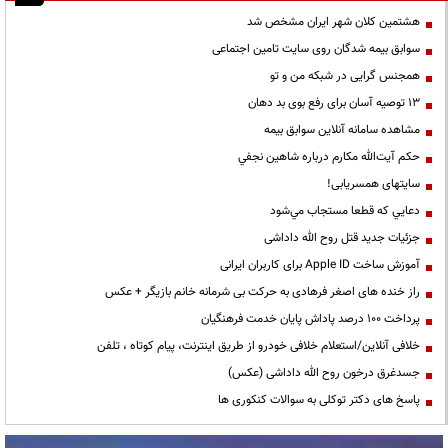
هشتمین کلان شهر ایران مشخص شد
سوابق بیمه شدگان روی سایت تامین اجتماعی
همجنس گرایی در شبکه من و تو
13 توصیه آسان برای رفع بوی بد دهان
مشاهده سامانه آنلاين سوابق بیمه
حكم آيت‌الله مكارم درباره شاهين نجفي
سایتهای همسریابی!
دعايي كه قطعا مستجاب مي‌شود
جزئیات جدید قتل روح الله داداشی
آموزش ساخت Apple ID برای کاربران ایرانی
راز خنده های اصغر فرهادی به حرکت بی شرمانه خانم بازیگر + عکس
پرداخت ۱۰۰ درصد پاداش پایان خدمت فرهنگیان
خلافی آنلاین/استعلام خلافی خودرو از طریق اینترنت، پیام کوتاه ، تلفن
جسدغرق درخون روح الله داداشی (عکس)
پاسخ های دکتر توکلی به سوالات کنکوری ها