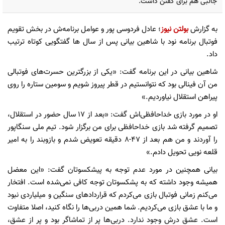
جالبی هم برای گفتن داشت.
به گزارش
بولتن نیوز
؛ عادل فردوسی پور و عوامل برنامه‌ش در بخش تقویم
فوتبال برنامه نود با شاهین بیانی پس از سال ها گفتگویی کوتاه ترتیب
داد.
شاهین بیانی در این برنامه گفت: «یکی از بزرگترین حسرت‌های فوتبالی
من‌ آن فینالی بود که نتوانستیم در قطر پیروز شویم و سومین ستاره را روی
پیراهن استقلال نیاوردیم.»
او در مورد بازی خداحافظی‌اش گفت: «بعد از 17 سال حضور در استقلال،
تصمیم گرفته شد بازی خداحافظی برای من برگزار شود. تیم ملی سنگاپور
را آوردند و من هم بعد از 47-8 دقیقه تعویض شدم و بازوبند را به امیر
قلعه نویی تحویل دادم.»
بیانی همچنین در مورد عدم توجه به پیشکسوتان گفت: «این معضل
همیشه وجود داشته که به پشکسوتان توجه کافی نمی‌شده است. افتخار
می‌کنم زمانی فوتبال بازی می‌کردم که قراردادهای سنگین و میلیاردی نبود
و ما با عشق بازی می‌کردیم. شما همین دربی‌ها را نگاه کنید، اصلا متفاوت
است. عشق درش وجود ندارد. دربی‌ها پر از تماشاگر بود و پر از عشق،