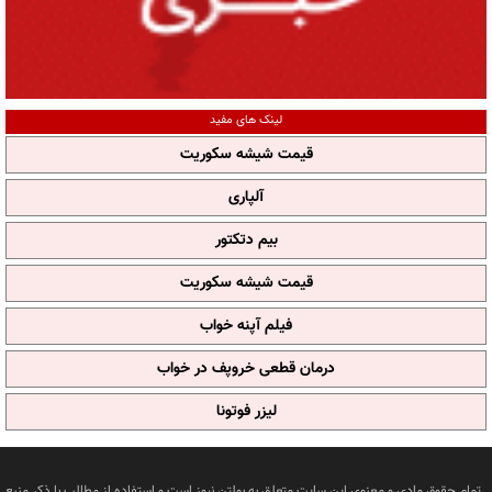
لینک های مفید
قیمت شیشه سکوریت
آلپاری
بیم دتکتور
قیمت شیشه سکوریت
فیلم آپنه خواب
درمان قطعی خروپف در خواب
لیزر فوتونا
تمام حقوق مادی و معنوی این سایت متعلق به بولتن نیوز است و استفاده از مطالب با ذکر منبع