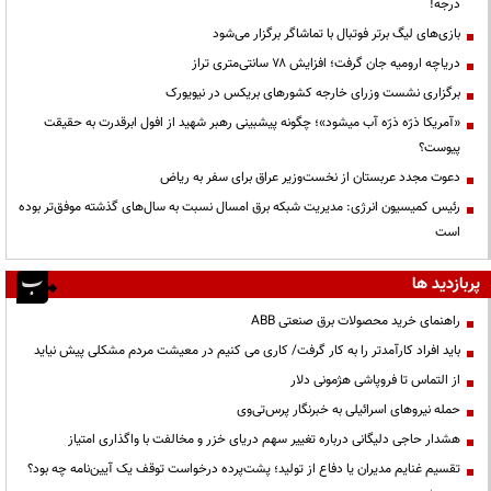
درجه!
بازی‌های لیگ برتر فوتبال با تماشاگر برگزار می‌شود
دریاچه ارومیه جان گرفت؛ افزایش ۷۸ سانتی‌متری تراز
برگزاری نشست وزرای خارجه کشورهای بریکس در نیویورک
«آمریکا ذرّه ذرّه آب میشود»؛ چگونه پیشبینی رهبر شهید از افول ابرقدرت به حقیقت
پیوست؟
دعوت مجدد عربستان از نخست‌وزیر عراق برای سفر به ریاض
رئیس کمیسیون انرژی: مدیریت شبکه برق امسال نسبت به سال‌های گذشته موفق‌تر بوده
است
پربازدید ها
راهنمای خرید محصولات برق صنعتی ABB
باید افراد کارآمدتر را به کار گرفت/ کاری می کنیم در معیشت مردم مشکلی پیش نیاید
از التماس تا فروپاشی هژمونی دلار
حمله نیروهای اسرائیلی به خبرنگار پرس‌تی‌وی
هشدار حاجی دلیگانی درباره تغییر سهم دریای خزر و مخالفت با واگذاری امتیاز
تقسیم غنایم مدیران یا دفاع از تولید؛ پشت‌پرده درخواست توقف یک آیین‌نامه چه بود؟