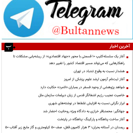
آخرین اخبار
آغاز یک سلسله‌کلیپ ۱۰ قسمتی با محور «جهاد اقتصادی»؛ از ریشه‌یابی مشکلات تا
راهکارهایی که می‌تواند مسیر اقتصاد کشور را تغییر دهد
هشدار نسبت به وقوع تندباد در تهران
آغاز ثبت‌نام آزمون ارشد علوم پزشکی از امروز
شواهد پژوهشی از وجود فسفر در بمباران «لامرد» حکایت دارد
خاصیت عجیب رژیم اشغالگر قدس از زبان دیپلمات سازمان ملل
ابراز نگرانی نسبت به افزایش غلط‌ها در نوشته‌های شهری
جهانگیر: محمدباقر خرازی به دادگاه ویژه روحانیت احضار شد
آغاز ساخت پناهگاه و پارکینگ -پناهگاه در پایتخت
ریمـدان در آستانه بحران؛ ۳ هزار کامیون قفل، صف ۵۰ کیلومتری و گاز مایع زیر آفتاب ۵۰