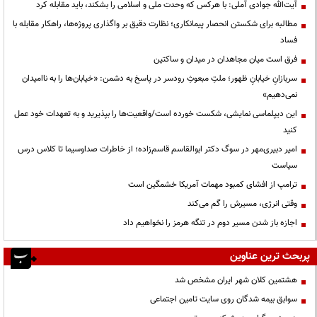
آیت‌الله جوادی آملی: با هرکس که وحدت ملی و اسلامی را بشکند، باید مقابله کرد
مطالبه برای شکستن انحصار پیمانکاری؛ نظارت دقیق بر واگذاری پروژه‌ها، راهکار مقابله با
فساد
فرق است میان مجاهدان در میدان و ساکتین
سربازانِ خیابانِ ظهور؛ ملتِ مبعوثِ رودسر در پاسخ به دشمن: «خیابان‌ها را به ناامیدان
نمی‌دهیم»
این دیپلماسی نمایشی، شکست خورده است/واقعیت‌ها را بپذیرید و به تعهدات خود عمل
کنید
امیر دبیری‌مهر در سوگ دکتر ابوالقاسم قاسم‌زاده؛ از خاطرات صداوسیما تا کلاس درس
سیاست
ترامپ از افشای کمبود مهمات آمریکا خشمگین است
وقتی انرژی، مسیرش را گم می‌کند
اجازه باز شدن مسیر دوم در تنگه هرمز را نخواهیم داد
پربحث ترین عناوین
هشتمین کلان شهر ایران مشخص شد
سوابق بیمه شدگان روی سایت تامین اجتماعی