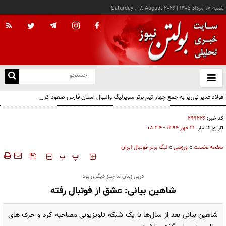
شنبه ۱۷ مرداد ۱۴۰۵
|
Saturday , 08 August 2026
از
و
ته
فولاد غدیر نی‌ریز به جمع چهار تیم برتر سوپرلیگ والیبال استان فارس صعود کرد
ن
نو
کد خبر:
۲۹۹۲۲۶
تاریخ انتشار:
۲۱ مهر ۱۳۹۴ - ۰۸:۳۴
صفحه نخست
»
ورزشی
»
لیگ برتر فوتبال ایران
‍‍‍ پ
پ
دربی زمان ما چیز دیگری بود
شاهین بیانی: عشق از فوتبال رفته
شاهین بیانی بعد از سال‌ها با یک شبکه تلویزیونی مصاحبه کرد و حرف های