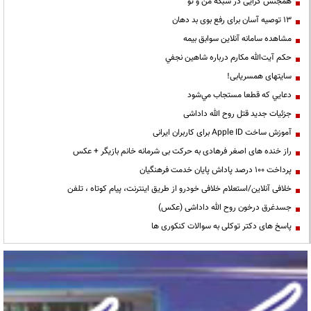
همجنس گرایی در شبکه من و تو
13 توصیه آسان برای رفع بوی بد دهان
مشاهده سامانه آنلاين سوابق بیمه
حكم آيت‌الله مكارم درباره شاهين نجفي
سایتهای همسریابی!
دعايي كه قطعا مستجاب مي‌شود
جزئیات جدید قتل روح الله داداشی
آموزش ساخت Apple ID برای کاربران ایرانی
راز خنده های اصغر فرهادی به حرکت بی شرمانه خانم بازیگر + عکس
پرداخت ۱۰۰ درصد پاداش پایان خدمت فرهنگیان
خلافی آنلاین/استعلام خلافی خودرو از طریق اینترنت، پیام کوتاه ، تلفن
جسدغرق درخون روح الله داداشی (عکس)
پاسخ های دکتر توکلی به سوالات کنکوری ها