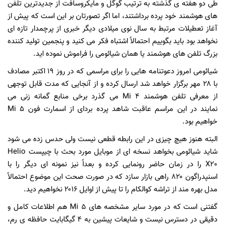
طی دو هفته ی گذشته به ترتیب گوگل و مایکروسافت از جدیدترین تلفن
های هوشمند خود پرده برداشتند، اما اگر تصورتان بر این است که پیش از
آغاز تعطیلات مرتبط به سال نوی میلادی دیگر خبری از پرچمدار تازه ای
نخواهد بود باید بگوییم احتمالاً اشتباه فکر می کنید و پنجمین تولید کننده
بزرگ تلفن های هوشمند یا همان شیائومی را فراموش نموده اید.
شیائومی امروز دعوتنامه هایی را برای مراسمی که در روز ۱۹ اکتبر مصادف
با ۲۸ مهر برگزار خواهد شد ارسال کرده و از آنجایی که مدت قابل توجهی
از معرفی تلفن هوشمند Mi 4 می گذرد برخی منابع گمانه زنی می
نمایند در این مراسم عاقبت شاهد پرده بردای از اسمارت فون Mi 5
خواهیم بود.
البته هنوز هیچ چیزی در این رابطه قطعی نیست ولی حدس زده می شود
شاید شیائومی بخواهد نسخه ای از موبایل مورد بحث با چیپست Helio
X20 را در زمان حاضر رونمایی کرده و بعداً نیز نمونه ای دیگر را با
اسنپدراگون ۸۲۰ راهی بازار سازد که در صورت صحت این موضوع احتمالاً
مدل بهره مند از تراشه کوالکام را تا پیش از اوایل ۲۰۱۶ نخواهیم دید.
گفتنی است که در مورد سایر مشخصه های Mi 5 هم اطلاعات کامل و
دقیقی در دسترس نیست و شایعات پیشین به ۴ گیگابایت حافظه ی رم،