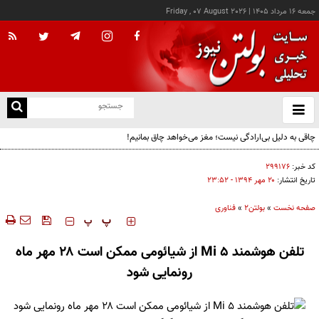
جمعه ۱۶ مرداد ۱۴۰۵
|
Friday , 07 August 2026
از
و
ته
چاقی به دلیل بی‌ارادگی نیست؛ مغز می‌خواهد چاق بمانیم!
ن
نو
کد خبر:
۲۹۹۱۷۶
تاریخ انتشار:
۲۰ مهر ۱۳۹۴ - ۲۳:۵۲
صفحه نخست
»
بولتن2
»
فناوری
‍‍‍ پ
پ
تلفن هوشمند Mi 5 از شیائومی ممکن است ۲۸ مهر ماه
رونمایی شود