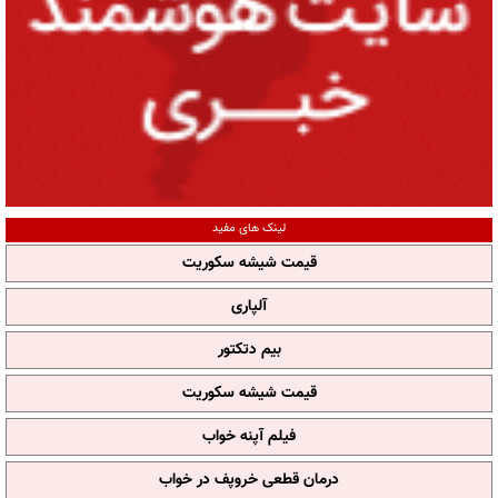
لینک های مفید
قیمت شیشه سکوریت
آلپاری
بیم دتکتور
قیمت شیشه سکوریت
فیلم آپنه خواب
درمان قطعی خروپف در خواب