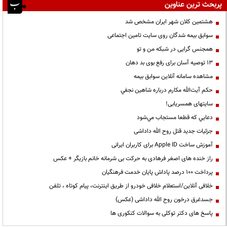
پربحث ترین عناوین
هشتمین کلان شهر ایران مشخص شد
سوابق بیمه شدگان روی سایت تامین اجتماعی
همجنس گرایی در شبکه من و تو
13 توصیه آسان برای رفع بوی بد دهان
مشاهده سامانه آنلاين سوابق بیمه
حكم آيت‌الله مكارم درباره شاهين نجفي
سایتهای همسریابی!
دعايي كه قطعا مستجاب مي‌شود
جزئیات جدید قتل روح الله داداشی
آموزش ساخت Apple ID برای کاربران ایرانی
راز خنده های اصغر فرهادی به حرکت بی شرمانه خانم بازیگر + عکس
پرداخت ۱۰۰ درصد پاداش پایان خدمت فرهنگیان
خلافی آنلاین/استعلام خلافی خودرو از طریق اینترنت، پیام کوتاه ، تلفن
جسدغرق درخون روح الله داداشی (عکس)
پاسخ های دکتر توکلی به سوالات کنکوری ها