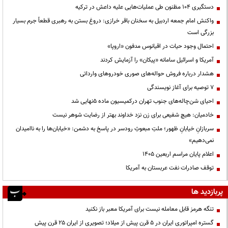
دستگیری ۱۰۴ مظنون طی عملیات‌هایی علیه داعش در ترکیه
واکنش امام جمعه اردبیل به سخنان باقر خرازی: دروغ بستن به رهبری قطعاً جرم بسیار
بزرگی است
احتمال وجود حیات در اقیانوس مدفون «اروپا»
آمریکا و اسرائیل سامانه «پیکان» را آزمایش کردند
هشدار درباره فروش حواله‌های صوری خودروهای وارداتی
۷ توصیه برای آغاز نویسندگی
احیای شن‌چاله‌های جنوب تهران درکمیسیون ماده ۵نهایی شد
خادمیان: هیچ شفیعی برای زن نزد خداوند بهتر از رضایت شوهر نیست
سربازانِ خیابانِ ظهور؛ ملتِ مبعوثِ رودسر در پاسخ به دشمن: «خیابان‌ها را به ناامیدان
نمی‌دهیم»
اعلام پایان مراسم اربعین ۱۴۰۵
توقف صادرات نفت عربستان به آمریکا
پربازدید ها
تنگه هرمز قابل معامله نیست برای آمریکا معبر باز نکنید
گستره امپراتوری ایران در ۵ قرن پیش از میلاد؛ تصویری از ایران ۲۵ قرن پیش