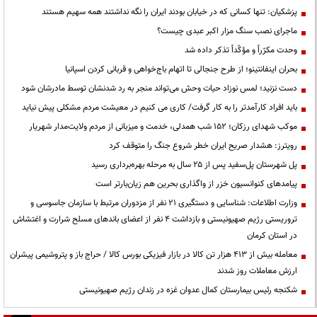
پزشکیان: تنها کسانی که در خیابان بودند ایران را نگه نداشتند همه سهیم هستند
ماجرای نصب سنگ مزار اکبر عبدی چیست؟
وحدت مکرّراً و مؤکّداً تذکر داده شد
بحران اینفانتینو؛ از طرح جنجالی تا اتهام باج‌خواهی و قربانی کردن اسپانیا
دست نزنید؛ لمس نوزاد حیات وحش می‌تواند منجر به رد شدنشان توسط مادرشان شود
باید افراد کارآمدتر را به کار گرفت/ کاری می کنیم در معیشت مردم مشکلی پیش نیاید
موکب شهدای رزکان؛ ۱۵۲ شب همدلی، خدمت و میزبانی از مردم ولایت‌مدار شهریار
رویترز: هشدار صریح ایران خطر شروع جنگ را متوقف کرد
پل شهرستان پل‌سفید پس از ۲۵ سال به مرحله بهره‌برداری رسید
پیامدهای کنوانسیون خزر از واگذاری بحرین هم زیان‌بارتر است
وزارت اطلاعات: شناسایی و دستگیری ۲۱ نفر از مزدوران مرتبط با سازمان جاسوسی و
تروریستی رژیم صهیونیستی و بازداشت ۴ نفر از اعضای باندهای مسلح شرارت و اغتشاش
در استان کرمان
معامله بیش از ۴۱۳ هزار تن کالا در بازار فیزیکی بورس کالا / حراج باز و پتروشیمی پیشران
ارزش معاملات روز شدند
شکنجه رئیس بیمارستان کمال عدوان غزه در زندان رژیم صهیونیستی