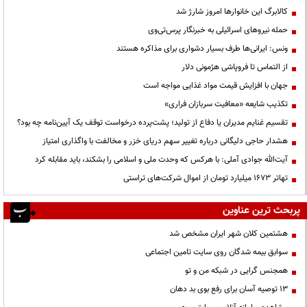
کالابرگ این خانوارها امروز شارژ شد
حمله نیروهای اسرائیلی به خبرنگار پرس‌تی‌وی
ونس: ایرانی‌ها طرف بسیار دشواری برای مذاکره هستند
از التماس تا فروپاشی هژمونی دلار
جهان با افزایش قیمت مواد غذایی مواجه است
تکذیب شایعه «معافیت سربازان فراری»
تقسیم غنایم مدیران یا دفاع از تولید؛ پشت‌پرده درخواست توقف یک آیین‌نامه چه بود؟
هشدار حاجی دلیگانی درباره تغییر سهم دریای خزر و مخالفت با واگذاری امتیاز
آیت‌الله جوادی آملی: با هرکس که وحدت ملی و اسلامی را بشکند، باید مقابله کرد
تهاتر ۱۶۷۳ میلیارد تومان از اموال شرکت‌های تراستی
پربحث ترین عناوین
هشتمین کلان شهر ایران مشخص شد
سوابق بیمه شدگان روی سایت تامین اجتماعی
همجنس گرایی در شبکه من و تو
13 توصیه آسان برای رفع بوی بد دهان