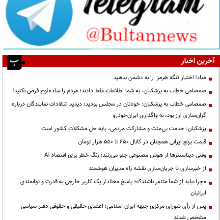
آخرین اخبار
مبادا اختیار تنگه هرمز را به دشمن بدهید
صمصامی خطاب به پزشکیان: به شما اطلاعات غلط دادند؛ مردم را ساده‌لوح فرض نکنید!
صمصامی خطاب به پزشکیان: خودتان در مجلس بودید؛ دیدید انتقادات نمایندگان درباره
گران‌سازی ارز بود، نه واگذاری ایران‌خودرو
پزشکیان: خدمت بی‌منت و مشارکت مردمی، پایه حل مشکلات کشور است
قیمت‌ برنج ایرانی همچنان در کانال ۴۵۰ تا ۵۵۰ هزار تومان
وقتی دیتاسنترها از هوش مصنوعی جلو می‌زنند؛ زنگ خطر برای اقتصاد AI
از خبرسازی تا جریان‌سازی نقشه راه مدیران هوشمند
«چرا نباید از شما متنفر باشند؟»؛ پاسخ معنادار یک کاربر خارجی به قدرت و توانمندی
ایرانیان
پس از رأی شورای مرکزی جبهه ایران اسلامی؛ اعضای حقیقی و حقوقی دفتر سیاسی
مشخص شدند