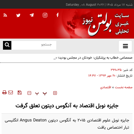
شنبه ۱۷ مرداد ۱۴۰۵
|
Saturday , 08 August 2026
از
و
ته
صمصامی خطاب به پزشکیان: خودتان در مجلس بودید؛ دیدید انتقادات نمایندگان درباره
ن
گران‌سازی ارز بود، نه واگذاری ایران‌خودرو
نو
کد خبر:
۲۹۹۰۳۵
تاریخ انتشار:
۲۰ مهر ۱۳۹۴ - ۱۴:۴۷
صفحه نخست
»
اقتصادی
‍‍‍ پ
پ
جایزه نوبل اقتصاد به آنگوس دیتون تعلق گرفت
جایزه نوبل علوم اقتصادی 2015 به آنگوس دیتون Angus Deaton انگلیسی
تبار اختصاص یافت