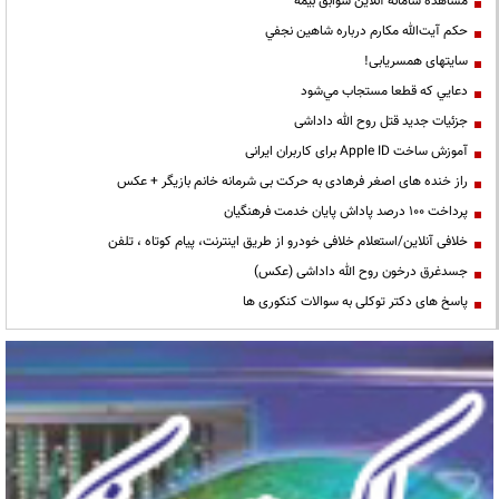
مشاهده سامانه آنلاين سوابق بیمه
حكم آيت‌الله مكارم درباره شاهين نجفي
سایتهای همسریابی!
دعايي كه قطعا مستجاب مي‌شود
جزئیات جدید قتل روح الله داداشی
آموزش ساخت Apple ID برای کاربران ایرانی
راز خنده های اصغر فرهادی به حرکت بی شرمانه خانم بازیگر + عکس
پرداخت ۱۰۰ درصد پاداش پایان خدمت فرهنگیان
خلافی آنلاین/استعلام خلافی خودرو از طریق اینترنت، پیام کوتاه ، تلفن
جسدغرق درخون روح الله داداشی (عکس)
پاسخ های دکتر توکلی به سوالات کنکوری ها