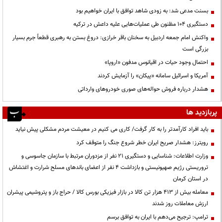
بسنت مدعی شد: به زودی شاهد توافق با ایران خواهیم بود
دستگیری ۱۰۴ مظنون طی عملیات‌هایی علیه داعش در ترکیه
واکنش امام جمعه اردبیل به سخنان باقر خرازی: دروغ بستن به رهبری قطعاً جرم بسیار
بزرگی است
احتمال وجود حیات در اقیانوس مدفون «اروپا»
آمریکا و اسرائیل سامانه «پیکان» را آزمایش کردند
هشدار درباره فروش حواله‌های صوری خودروهای وارداتی
پربازدید ها
باید افراد کارآمدتر را به کار گرفت/ کاری می کنیم در معیشت مردم مشکلی پیش نیاید
رویترز: هشدار صریح ایران خطر شروع جنگ را متوقف کرد
وزارت اطلاعات: شناسایی و دستگیری ۲۱ نفر از مزدوران مرتبط با سازمان جاسوسی و
تروریستی رژیم صهیونیستی و بازداشت ۴ نفر از اعضای باندهای مسلح شرارت و اغتشاش
در استان کرمان
معامله بیش از ۴۱۳ هزار تن کالا در بازار فیزیکی بورس کالا / حراج باز و پتروشیمی پیشران
ارزش معاملات روز شدند
ترامپ: ترجیح می‌دهم با ایران به توافق برسم