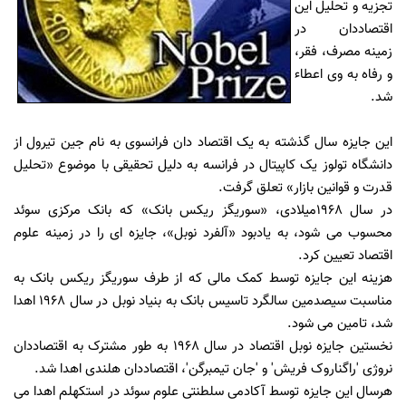
تجزیه و تحلیل این
اقتصاددان در
زمینه مصرف، فقر،
و رفاه به وی اعطاء
شد.
این جایزه سال گذشته به یک اقتصاد دان فرانسوی به نام جین تیرول از
دانشگاه تولوز یک کاپیتال در فرانسه به دلیل تحقیقی با موضوع «تحلیل
قدرت و قوانین بازار» تعلق گرفت.
در سال 1968میلادی، «سوریگز ریکس بانک» که بانک مرکزی سوئد
محسوب می شود، به یادبود «آلفرد نوبل»، جایزه ای را در زمینه علوم
اقتصاد تعیین کرد.
هزینه این جایزه توسط کمک مالی که از طرف سوریگز ریکس بانک به
مناسبت سیصدمین سالگرد تاسیس بانک به بنیاد نوبل در سال 1968 اهدا
شد، تامین می شود.
نخستین جایزه نوبل اقتصاد در سال 1968 به طور مشترک به اقتصاددان
نروژی 'راگناروک فریش' و 'جان تیمبرگن'، اقتصاددان هلندی اهدا شد.
هرسال این جایزه توسط آکادمی سلطنتی علوم سوئد در استکهلم اهدا می