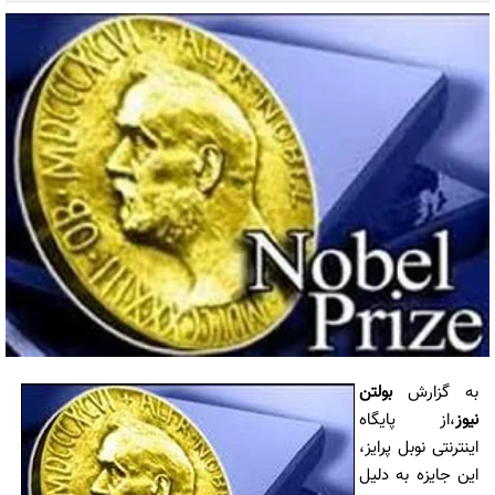
به گزارش
بولتن
نیوز
،از پایگاه
اینترنتی نوبل پرایز،
این جایزه به دلیل