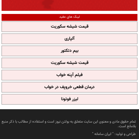
لینک های مفید
قیمت شیشه سکوریت
آلپاری
بیم دتکتور
قیمت شیشه سکوریت
فیلم آپنه خواب
درمان قطعی خروپف در خواب
لیزر فوتونا
تمام حقوق مادی و معنوی این سایت متعلق به بولتن نیوز است و استفاده از مطالب با ذکر منبع
بلامانع است.
طراحی و تولید: "
ایران سامانه
"