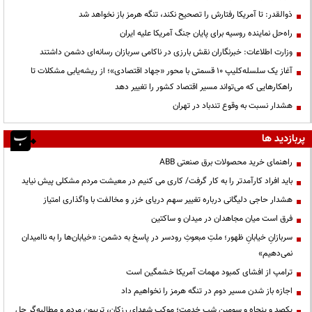
ذوالقدر: تا آمریکا رفتارش را تصحیح نکند، تنگه هرمز باز نخواهد شد
راه‌حل نماینده روسیه برای پایان جنگ آمریکا علیه ایران
وزارت اطلاعات: خبرنگاران نقش بارزی در ناکامی سربازان رسانه‌ای دشمن داشتند
آغاز یک سلسله‌کلیپ ۱۰ قسمتی با محور «جهاد اقتصادی»؛ از ریشه‌یابی مشکلات تا
راهکارهایی که می‌تواند مسیر اقتصاد کشور را تغییر دهد
هشدار نسبت به وقوع تندباد در تهران
پربازدید ها
راهنمای خرید محصولات برق صنعتی ABB
باید افراد کارآمدتر را به کار گرفت/ کاری می کنیم در معیشت مردم مشکلی پیش نیاید
هشدار حاجی دلیگانی درباره تغییر سهم دریای خزر و مخالفت با واگذاری امتیاز
فرق است میان مجاهدان در میدان و ساکتین
سربازانِ خیابانِ ظهور؛ ملتِ مبعوثِ رودسر در پاسخ به دشمن: «خیابان‌ها را به ناامیدان
نمی‌دهیم»
ترامپ از افشای کمبود مهمات آمریکا خشمگین است
اجازه باز شدن مسیر دوم در تنگه هرمز را نخواهیم داد
یکصد و پنجاه و سومین شب خدمت؛ موکب شهدای رزکان، تریبون مردم و مطالبه‌گر حل