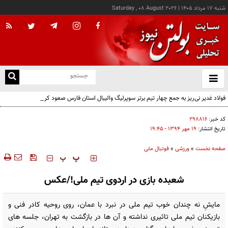
شنبه ۱۷ مرداد ۱۴۰۵
|
Saturday , 08 August 2026
از
و
ته
فولاد غدیر نی‌ریز به جمع چهار تیم برتر سوپرلیگ والیبال استان فارس صعود کرد
ن
نو
کد خبر:
۲۹۸۸۱۶
تاریخ انتشار:
۱۹ مهر ۱۳۹۴ - ۱۹:۴۵
صفحه نخست
»
ورزشی
»
فوتبال ملی
‍‍‍ پ
پ
شعبده بازی در اردوی تیم ملی!/عکس
مایشِ نه چندان خوب تیم ملی در نبرد با عمان، روی روحیه کادر فنی و
بازیکنان تیم ملی تاثیری نداشته و آن ها در بازگشت به تهران، جلسه های