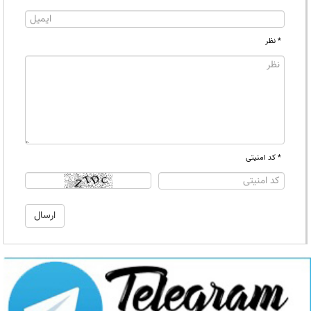
* نظر
* کد امنیتی