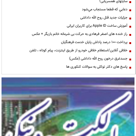
سایتهای همسریابی!
دعايي كه قطعا مستجاب مي‌شود
جزئیات جدید قتل روح الله داداشی
آموزش ساخت Apple ID برای کاربران ایرانی
راز خنده های اصغر فرهادی به حرکت بی شرمانه خانم بازیگر + عکس
پرداخت ۱۰۰ درصد پاداش پایان خدمت فرهنگیان
خلافی آنلاین/استعلام خلافی خودرو از طریق اینترنت، پیام کوتاه ، تلفن
جسدغرق درخون روح الله داداشی (عکس)
پاسخ های دکتر توکلی به سوالات کنکوری ها