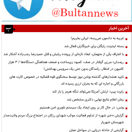
آخرین اخبار
غریبه به دادمون نمی‌رسه؛ ایرانی بخریم!
بسته اینترنت رایگان برای خبرنگاران فعال شد
با اعتراف یکی از متهمان، ابعاد تازه‌ای از پرونده ربایش و قتل حمیدرضا رجب‌زاده آشکار شد
ریمـدان؛ مرزی گرفتار در صف، کمبود زیرساخت و ضعف هماهنگی دستگاه‌ها / ۳ هزار
کامیون در انتظار، رانندگان بدون حتی یک سرویس بهداشتی!
تایید هشدارهای گذشته بولتن نیوز توسط سخنگوی قوه قضائیه در خصوص کارت های
بارزگانی و اجاره ای که به بحران ارزی رسیده اند
رابرت پیپ: ارتش آمریکا نمی‌تواند تنگه هرمز را باز کند
زمان اعلام نتایج نهایی دکتری مشخص شد
ونس: در حال کار بر روی ایجاد یک سیستم ناوبری امن هستیم
گزارش «خبر شهر» از تداوم فعالیت موکب شهدای رزکان در اجتماع بزرگ مردم ولایت‌مدار
شهرستان شهریار
گزارشی از حادثه دریایی در سواحل عمان