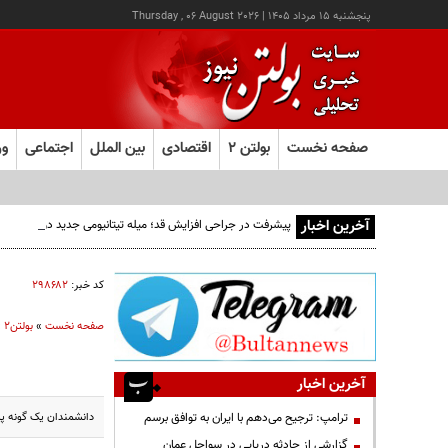
پنجشنبه ۱۵ مرداد ۱۴۰۵
|
Thursday , 06 August 2026
صفحه نخست
بولتن ۲
اقتصادی
بین الملل
اجتماعی
ور
آخرین اخبار
پیشرفت در جراحی افزایش قد؛ میله تیتانیومی جدید دوره نقاهت
کد خبر:
۲۹۸۶۸۲
صفحه نخست
»
بولتن2
»
آخرین اخبار
دانشمندان یک گونه پست
ترامپ: ترجیح می‌دهم با ایران به توافق برسم
گزارشی از حادثه دریایی در سواحل عمان