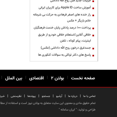
جزئیات جدید قتل روح الله داداشی
آموزش ساخت Apple ID برای کاربران ایرانی
راز خنده های اصغر فرهادی به حرکت بی شرمانه
خانم بازیگر + عکس
پرداخت ۱۰۰ درصد پاداش پایان خدمت فرهنگیان
خلافی آنلاین/استعلام خلافی خودرو از طریق
اینترنت، پیام کوتاه ، تلفن
جسدغرق درخون روح الله داداشی (عکس)
پاسخ های دکتر توکلی به سوالات کنکوری ها
صفحه نخست
|
بولتن ۲
|
اقتصادی
|
بین الملل
|
|
|
|
|
|
|
تماس با ما
درباره ما
آرشیو
جستجو
پیوندها
نظرسنجی
خبرن
تمام حقوق مادی و معنوی این سایت متعلق به بولتن نیوز است و استفاده از مطالب
طراحی و تولید: "
ایران سامانه
"