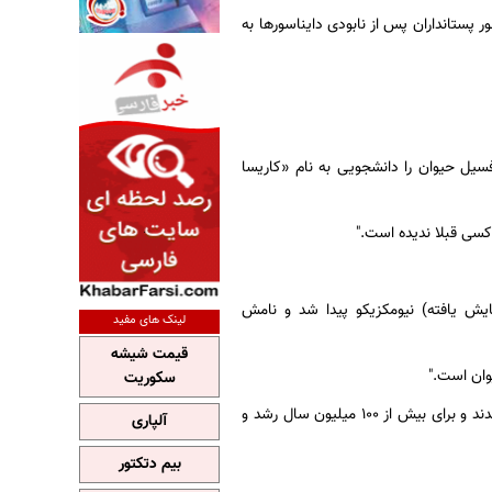
پستانداران پس از نابودی دایناسورها به
سیل حیوان را دانشجویی به نام «کاریسا
کسی قبلا ندیده است."
یش یافته) نیومکزیکو پیدا شد و نامش
لینک های مفید
قیمت شیشه
وان است."
سکوریت
این گروه از پستانداران که اکنون منقرض شده اند همزمان با دایناسورها در عصر ژوراسیک پدیدار شدند و برای بیش از ۱۰۰ میلیون سال رشد و
آلپاری
بیم دتکتور