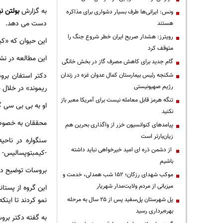
به گزارش
بولتن نی
ونس: ایرانی‌ها طرف بسیار دشواری برای مذاکره
دست می دهد.
هستند
رویترز: هشدار صریح ایران خطر شروع جنگ را
این حیوان که «ک
متوقف کرد
این مطالعه در ن
گام جدید برای کاهش مصرف گاز در بخش خانگی
دکتر استفان بروس
شکنجه رئیس بیمارستان کمال عدوان غزه در زندان
رژیم صهیونیستی
ریموند» در خلال 
تنگه هرمز قابل معامله نیست برای آمریکا معبر باز
او به بی بی سی گ
نکنید
محققان به خصوص
پیامدهای کنوانسیون خزر از واگذاری بحرین هم
زیان‌بارتر است
سنگواره در ناحی
از دشمن ذره ای امید خیرخواهی نباید داشته
-کیمبتوپسالیس- 
باشیم
بروسات توضیح داد
موکب شهدای رزکان؛ ۱۵۲ شب همدلی، خدمت و
میزبانی از مردم ولایت‌مدار شهریار
نمو کردند تا اینک
پل شهرستان پل‌سفید پس از ۲۵ سال به مرحله
بهره‌برداری رسید
به گفته دکتر برو