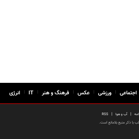
اجتماعی
|
ورزشی
|
عکس
|
فرهنگ و هنر
|
IT
|
انرژی
|
|
امه
آب و هوا
RSS
 با ذکر منبع بلامانع است.