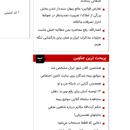
اشغالی رساندند
تعارض قوانین؛ مانع پنهان سنددار شدن بخش
* کد امنیتی
بزرگی از املاک/ ضرورت تجدیدنظر در ضوابط
احراز تصرفات مالکانه
انصارالله: رفع محاصره یمن مطالبه اصلی ماست
جزئیات مذاکرات ایران و عمان برای بازگشایی تنگه
هرمز
پربحث ترین عناوین
هشتمین کلان شهر ایران مشخص شد
سوابق بیمه شدگان روی سایت تامین اجتماعی
همجنس گرایی در شبکه من و تو
13 توصیه آسان برای رفع بوی بد دهان
مشاهده سامانه آنلاين سوابق بیمه
حكم آيت‌الله مكارم درباره شاهين نجفي
سایتهای همسریابی!
دعايي كه قطعا مستجاب مي‌شود