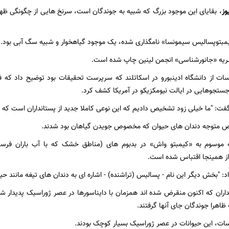
وز
، بقایای این موجود بزرگ که شبیه به جوندگان است، سرنخ هایی از چگونگی ظهور 
یمبتوپسالیس سیمونسا» نامگذاری شده، یک موجود گیاهخوار و شبیه سگ آبی بود.
شریه «جانورشناسی» انجمن لینین چاپ شده است.
ات از دانشگاه ادینبورو در اسکاتلند که سرپرست تحقیقات بود توضیح داد که ف
جستجوهایی در ایالت نیومکزیکو در آمریکا کشف کرد.
فت:‌ "ما خیلی زود تشخیص دادیم که این نوعی کاملا جدید از پستانداران است که 
 متوجه دندان های حیوان که مخصوص جویدن گیاهان بود شدند.
ه موسوم به «کیمبتو واش» در بدبوم های (مناطق خشک که با آب باران فرسا
از همینجا اقتباس شده است.
: "بخش دیگر این نام - پسالیس (تراشنده) - اشاره ای به دندان های تیغه مانند حی
ه ظاهرا جوندگان جای آنها گرفتند.
سات، این حیوانات در عصر ژوراسیک بسیار کوچک بودند.