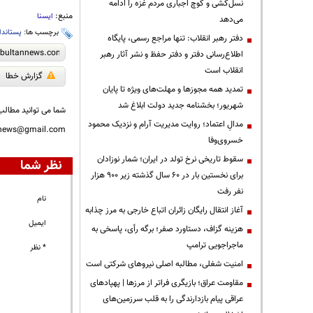
نسل‌کشی و کوچ اجباری مردم غزه را ادامه
منبع:
ایسنا
می‌دهد
برچسب ها:
پستاندا
دفتر رهبر انقلاب: تنها مراجع رسمی، پایگاه
اطلاع‌رسانی دفتر و دفتر حفظ و نشر آثار رهبر
انقلاب است
گزارش خطا
تمدید همه مجوزها و مهلت‌های ویژه تا پایان
شهریور؛ بخشنامه جدید دولت ابلاغ شد
شما می توانید مطالب 
مدالِ اعتماد؛ روایت مدیریت آرام و نزدیک محمود
nnews@gmail.com
خسروی‌وفا
سقوط تاریخی نرخ تولد در ایران؛ شمار نوزادان
نظر شما
برای نخستین بار در ۶۰ سال گذشته زیر ۹۰۰ هزار
نفر رفت
نام
آغاز انتقال رایگان زائران اتباع خارجی به مرز چذابه
ایمیل
هزینه گزاف، دستاورد صفر؛ برگه رأی، پاسخی به
ماجراجویی ترامپ
* نظر
‌امنیت شغلی، مطالبه اصلی نیروهای شرکتی است
مقاومت عراق؛ بازیگری فراتر از مرزها | پهپادهای
عراقی پیام بازدارندگی را به قلب سرزمین‌های