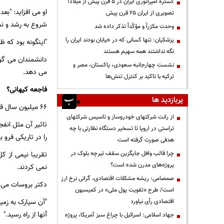
گستره امپراتوری ایران در ۵ قرن پیش از میلاد؛
او می افزاید:‌ "ب
تصویری از ایران ۲۵ قرن پیش
شروع به رشد و نمو
وحدت مکرّراً و مؤکّداً تذکر داده شد
پزشکیان: تنها کسانی که در خیابان بودند ایران را
"اینگونه بود که ظ
نگه نداشتند همه سهیم هستند
دانشمندان می گو
نشست چهارجانبه سعودی، پاکستان، مصر و
می دهد.
ترکیه با تاکید بر کنترل تنش‌ها
فاجعه کیهانی؟
پربازدید ها
۶۶ میلیون سال قبل، یک سیارک به قطر ۱۰ کیلومتر به زمین برخورد کرد.
از رانت‌ شرکتهای خودروساز و تاسیس شرکتهای
تاثیر آن مثل انفج
تراستی در اروپا تا تسخیر دستگاه نظارتی با چه
را در تاریکی فرو بر
هدفی صورت گرفته است
چرا قالب وافل جایگزین سقف تیرچه بلوک در
تقریبا نیمی از ک
پروژه‌های مدرن شده است؟
نمی کردند.
صمصامی: ریشه مشکلات اقتصادی، گرانی نرخ ارز
دکتر بروسات می گو
است/ طرح «تقویت پول ملی» در کمیسیون
"آن سیارک به زمین
اقتصادی رأی نیاورد
آنها از راه رسید."
جهاد اسلامی: اسرائیل با چراغ سبز آمریکا، پروژه