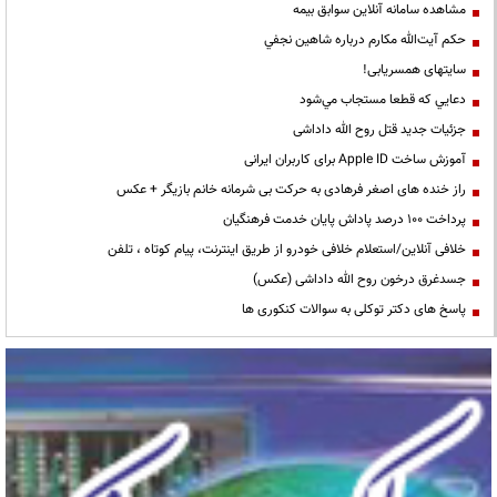
مشاهده سامانه آنلاين سوابق بیمه
حكم آيت‌الله مكارم درباره شاهين نجفي
سایتهای همسریابی!
دعايي كه قطعا مستجاب مي‌شود
جزئیات جدید قتل روح الله داداشی
آموزش ساخت Apple ID برای کاربران ایرانی
راز خنده های اصغر فرهادی به حرکت بی شرمانه خانم بازیگر + عکس
پرداخت ۱۰۰ درصد پاداش پایان خدمت فرهنگیان
خلافی آنلاین/استعلام خلافی خودرو از طریق اینترنت، پیام کوتاه ، تلفن
جسدغرق درخون روح الله داداشی (عکس)
پاسخ های دکتر توکلی به سوالات کنکوری ها