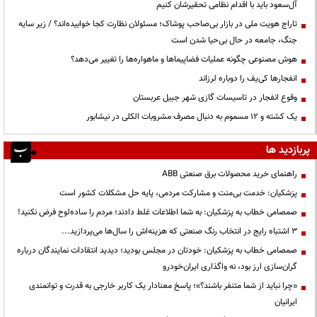
آل‌سعود باید با اقدام نظامی تحقیرشان کنیم
تاراج هویت ملی در بازار بی‌صاحب پوشاک؛ مسئولان نظارت کجا خوابیده‌اند؟ / زیر سایه
جنگ، جامعه در حال بی‌حیا شدن است
هوش مصنوعی چگونه عملیات فضاپیماها و ماهواره‌ها را تغییر می‌دهد؟
انفجارها کی‌یف را دوباره لرزاند
وقوع انفجار در تاسیسات گازی شهر جبیل عربستان
یک کشته و ۱۲ مسموم به دنبال مصرف مشروبات الکلی در نیشابور
پربازدید ها
راهنمای خرید محصولات برق صنعتی ABB
پزشکیان: خدمت بی‌منت و مشارکت مردمی، پایه حل مشکلات کشور است
صمصامی خطاب به پزشکیان: به شما اطلاعات غلط دادند؛ مردم را ساده‌لوح فرض نکنید!
3 اشتباه رایج در انتخاب رنگ صنعتی که هزینه‌اش را سال‌ها می‌پردازید...
صمصامی خطاب به پزشکیان: خودتان در مجلس بودید؛ دیدید انتقادات نمایندگان درباره
گران‌سازی ارز بود، نه واگذاری ایران‌خودرو
«چرا نباید از شما متنفر باشند؟»؛ پاسخ معنادار یک کاربر خارجی به قدرت و توانمندی
ایرانیان