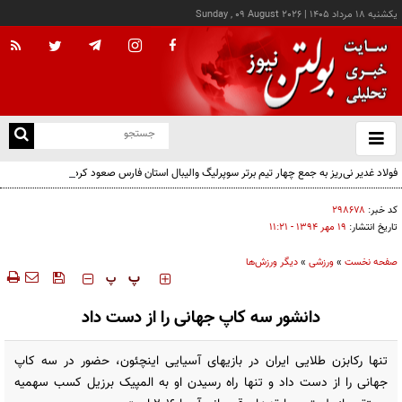
يکشنبه ۱۸ مرداد ۱۴۰۵
|
Sunday , 09 August 2026
از
و
ته
فولاد غدیر نی‌ریز به جمع چهار تیم برتر سوپرلیگ والیبال استان فارس صعود کرد
ن
نو
کد خبر:
۲۹۸۶۷۸
تاریخ انتشار:
۱۹ مهر ۱۳۹۴ - ۱۱:۲۱
صفحه نخست
»
ورزشی
»
دیگر ورزش‌ها
‍‍‍ پ
پ
دانشور سه کاپ جهانی را از دست داد
تنها رکابزن طلایی ایران در بازیهای آسیایی اینچئون، حضور در سه کاپ
جهانی را از دست داد و تنها راه رسیدن او به المپیک برزیل کسب سهمیه