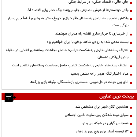
جای خالی «اقتصاد جنگی» در شرایط جنگی
وقتی دیتاسنترها از هوش مصنوعی جلو می‌زنند؛ زنگ خطر برای اقتصاد AI
واکنش امام جمعه اردبیل به سخنان باقر خرازی: دروغ بستن به رهبری قطعاً جرم بسیار
بزرگی است
از خبرسازی تا جریان‌سازی نقشه راه مدیران هوشمند
بسنت مدعی شد: به زودی شاهد توافق با ایران خواهیم بود
اعتراف رسانه‌های خارجی به شکست ترامپ؛ حاصل مجاهدت رسانه‌های انقلابی در مقابله
با دروغ‌پراکنی دشمنان
اعتراف رسانه‌های خارجی به شکست ترامپ حاصل مجاهدت رسانه‌های انقلابی است
مبادا اختیار تنگه هرمز را به دشمن بدهید
اتاق پول دولت در دل بورس؛ مستمری بازنشستگان، وثیقه بازی بزرگ‌ها
پربحث ترین عناوین
هشتمین کلان شهر ایران مشخص شد
سوابق بیمه شدگان روی سایت تامین اجتماعی
همجنس گرایی در شبکه من و تو
13 توصیه آسان برای رفع بوی بد دهان