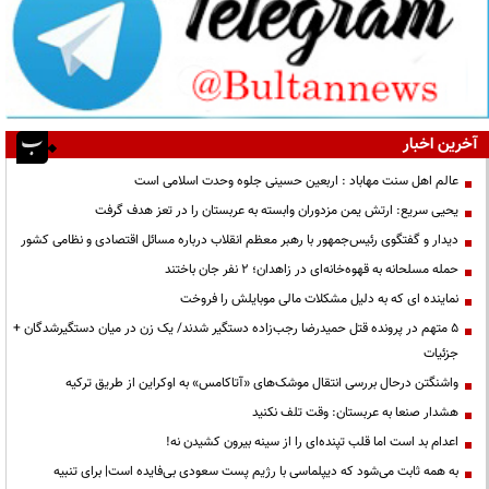
آخرین اخبار
عالم اهل سنت مهاباد : اربعین حسینی جلوه وحدت اسلامی است
یحیی سریع: ارتش یمن مزدوران وابسته به عربستان را در تعز هدف گرفت
دیدار و گفتگوی رئیس‌جمهور با رهبر معظم انقلاب درباره مسائل اقتصادی و نظامی کشور
حمله مسلحانه به قهوه‌خانه‌ای در زاهدان؛ ۲ نفر جان باختند
نماینده ای که به دلیل مشکلات مالی موبایلش را فروخت
۵ متهم در پرونده قتل حمیدرضا رجب‌زاده دستگیر شدند/ یک زن در میان دستگیرشدگان +
جزئیات
واشنگتن درحال بررسی انتقال موشک‌های «آتاکامس» به اوکراین از طریق ترکیه
هشدار صنعا به عربستان: وقت تلف نکنید
اعدام بد است اما قلب تپنده‌ای را از سینه بیرون کشیدن نه!
به همه ثابت می‌شود که دیپلماسی با رژیم پست سعودی بی‌فایده است| برای تنبیه