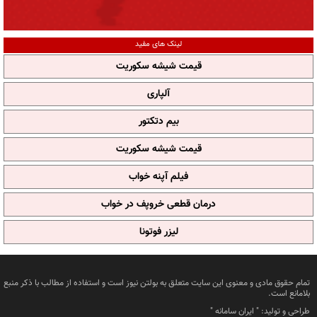
لینک های مفید
قیمت شیشه سکوریت
آلپاری
بیم دتکتور
قیمت شیشه سکوریت
فیلم آپنه خواب
درمان قطعی خروپف در خواب
لیزر فوتونا
تمام حقوق مادی و معنوی این سایت متعلق به بولتن نیوز است و استفاده از مطالب با ذکر منبع
بلامانع است.
طراحی و تولید: "
ایران سامانه
"