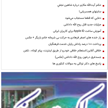
حكم آيت‌الله مكارم درباره شاهين نجفي
سایتهای همسریابی!
دعايي كه قطعا مستجاب مي‌شود
جزئیات جدید قتل روح الله داداشی
آموزش ساخت Apple ID برای کاربران ایرانی
راز خنده های اصغر فرهادی به حرکت بی شرمانه خانم بازیگر + عکس
پرداخت ۱۰۰ درصد پاداش پایان خدمت فرهنگیان
خلافی آنلاین/استعلام خلافی خودرو از طریق اینترنت، پیام کوتاه ، تلفن
جسدغرق درخون روح الله داداشی (عکس)
پاسخ های دکتر توکلی به سوالات کنکوری ها