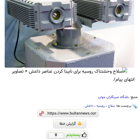
انتهای پیام/
منبع:
باشگاه خبرنگاران جوان
برچسب ها:
سلاح
،
روسیه
،
داعش
گزارش خطا
پسندیدم
0