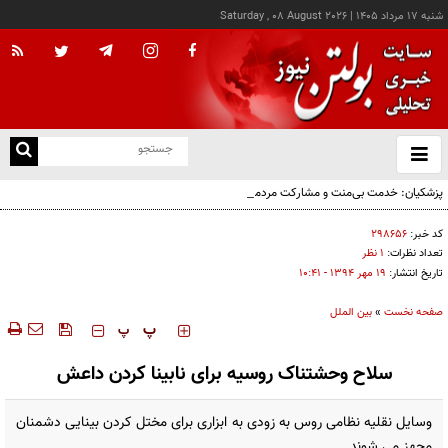
شنبه ۱۷ مرداد ۱۴۰۵
|
Saturday , 08 August 2026
از
و
ته
پزشکیان: خدمت بی‌منت و مشارکت مردمی، پایه حل مشکلات کشور است
ن
نو
کد خبر:
۲۹۸۶۵۶
تعداد نظرات:
۱ نظر
تاریخ انتشار:
۱۹ مهر ۱۳۹۴ - ۱۰:۴۱
صفحه نخست
»
بین الملل
‍‍‍ پ
پ
سلاح وحشتناک روسیه برای نابینا کردن داعش
وسایل نقلیه نظامی روس به زودی به ابزاری برای مختل کردن بینایی دشمنان
مجهز می شوند.