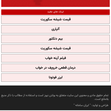
لینک های مفید
قیمت شیشه سکوریت
آلپاری
بیم دتکتور
قیمت شیشه سکوریت
فیلم آپنه خواب
درمان قطعی خروپف در خواب
لیزر فوتونا
تمام حقوق مادی و معنوی این سایت متعلق به بولتن نیوز است و استفاده از مطالب با ذکر منبع
بلامانع است.
طراحی و تولید: "
ایران سامانه
"