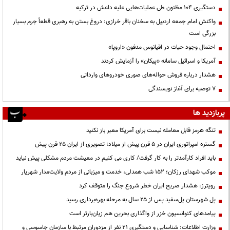
دستگیری ۱۰۴ مظنون طی عملیات‌هایی علیه داعش در ترکیه
واکنش امام جمعه اردبیل به سخنان باقر خرازی: دروغ بستن به رهبری قطعاً جرم بسیار
بزرگی است
احتمال وجود حیات در اقیانوس مدفون «اروپا»
آمریکا و اسرائیل سامانه «پیکان» را آزمایش کردند
هشدار درباره فروش حواله‌های صوری خودروهای وارداتی
۷ توصیه برای آغاز نویسندگی
پربازدید ها
تنگه هرمز قابل معامله نیست برای آمریکا معبر باز نکنید
گستره امپراتوری ایران در ۵ قرن پیش از میلاد؛ تصویری از ایران ۲۵ قرن پیش
باید افراد کارآمدتر را به کار گرفت/ کاری می کنیم در معیشت مردم مشکلی پیش نیاید
موکب شهدای رزکان؛ ۱۵۲ شب همدلی، خدمت و میزبانی از مردم ولایت‌مدار شهریار
رویترز: هشدار صریح ایران خطر شروع جنگ را متوقف کرد
پل شهرستان پل‌سفید پس از ۲۵ سال به مرحله بهره‌برداری رسید
پیامدهای کنوانسیون خزر از واگذاری بحرین هم زیان‌بارتر است
وزارت اطلاعات: شناسایی و دستگیری ۲۱ نفر از مزدوران مرتبط با سازمان جاسوسی و