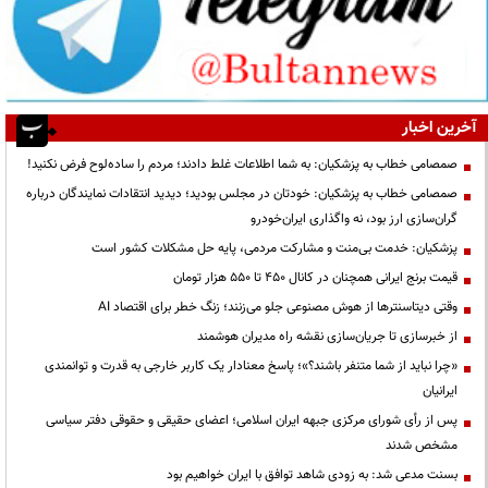
آخرین اخبار
صمصامی خطاب به پزشکیان: به شما اطلاعات غلط دادند؛ مردم را ساده‌لوح فرض نکنید!
صمصامی خطاب به پزشکیان: خودتان در مجلس بودید؛ دیدید انتقادات نمایندگان درباره
گران‌سازی ارز بود، نه واگذاری ایران‌خودرو
پزشکیان: خدمت بی‌منت و مشارکت مردمی، پایه حل مشکلات کشور است
قیمت‌ برنج ایرانی همچنان در کانال ۴۵۰ تا ۵۵۰ هزار تومان
وقتی دیتاسنترها از هوش مصنوعی جلو می‌زنند؛ زنگ خطر برای اقتصاد AI
از خبرسازی تا جریان‌سازی نقشه راه مدیران هوشمند
«چرا نباید از شما متنفر باشند؟»؛ پاسخ معنادار یک کاربر خارجی به قدرت و توانمندی
ایرانیان
پس از رأی شورای مرکزی جبهه ایران اسلامی؛ اعضای حقیقی و حقوقی دفتر سیاسی
مشخص شدند
بسنت مدعی شد: به زودی شاهد توافق با ایران خواهیم بود