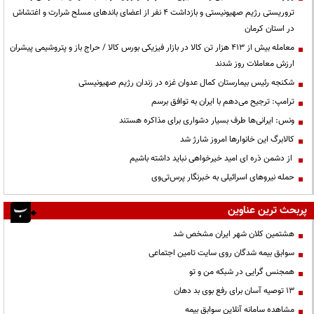
تروریستی رژیم صهیونیستی و بازداشت ۴ نفر از اعضای باندهای مسلح شرارت و اغتشاش
در استان کرمان
معامله بیش از ۴۱۳ هزار تن کالا در بازار فیزیکی بورس کالا / حراج باز و پتروشیمی پیشران
ارزش معاملات روز شدند
شکنجه رئیس بیمارستان کمال عدوان غزه در زندان رژیم صهیونیستی
ترامپ: ترجیح می‌دهم با ایران به توافق برسم
ونس: ایرانی‌ها طرف بسیار دشواری برای مذاکره هستند
کالابرگ این خانوارها امروز شارژ شد
از دشمن ذره ای امید خیرخواهی نباید داشته باشیم
حمله نیروهای اسرائیلی به خبرنگار پرس‌تی‌وی
پربحث ترین عناوین
هشتمین کلان شهر ایران مشخص شد
سوابق بیمه شدگان روی سایت تامین اجتماعی
همجنس گرایی در شبکه من و تو
13 توصیه آسان برای رفع بوی بد دهان
مشاهده سامانه آنلاين سوابق بیمه