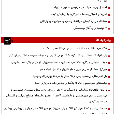
بزرگی است
احتمال وجود حیات در اقیانوس مدفون «اروپا»
آمریکا و اسرائیل سامانه «پیکان» را آزمایش کردند
هشدار درباره فروش حواله‌های صوری خودروهای وارداتی
۷ توصیه برای آغاز نویسندگی
پربازدید ها
تنگه هرمز قابل معامله نیست برای آمریکا معبر باز نکنید
باید افراد کارآمدتر را به کار گرفت/ کاری می کنیم در معیشت مردم مشکلی پیش نیاید
موکب شهدای رزکان؛ ۱۵۲ شب همدلی، خدمت و میزبانی از مردم ولایت‌مدار شهریار
رویترز: هشدار صریح ایران خطر شروع جنگ را متوقف کرد
پل شهرستان پل‌سفید پس از ۲۵ سال به مرحله بهره‌برداری رسید
پیامدهای کنوانسیون خزر از واگذاری بحرین هم زیان‌بارتر است
وزارت اطلاعات: شناسایی و دستگیری ۲۱ نفر از مزدوران مرتبط با سازمان جاسوسی و
تروریستی رژیم صهیونیستی و بازداشت ۴ نفر از اعضای باندهای مسلح شرارت و اغتشاش
در استان کرمان
معامله بیش از ۴۱۳ هزار تن کالا در بازار فیزیکی بورس کالا / حراج باز و پتروشیمی پیشران