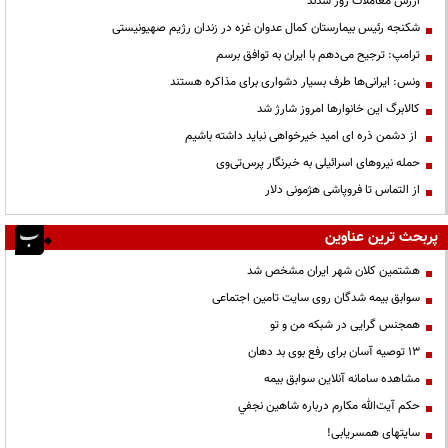
ارزش معاملات روز شدند
شکنجه رئیس بیمارستان کمال عدوان غزه در زندان رژیم صهیونیستی
ترامپ: ترجیح می‌دهم با ایران به توافق برسم
ونس: ایرانی‌ها طرف بسیار دشواری برای مذاکره هستند
کالابرگ این خانوارها امروز شارژ شد
از دشمن ذره ای امید خیرخواهی نباید داشته باشیم
حمله نیروهای اسرائیلی به خبرنگار پرس‌تی‌وی
از التماس تا فروپاشی هژمونی دلار
پربحث ترین عناوین
هشتمین کلان شهر ایران مشخص شد
سوابق بیمه شدگان روی سایت تامین اجتماعی
همجنس گرایی در شبکه من و تو
13 توصیه آسان برای رفع بوی بد دهان
مشاهده سامانه آنلاين سوابق بیمه
حكم آيت‌الله مكارم درباره شاهين نجفي
سایتهای همسریابی!