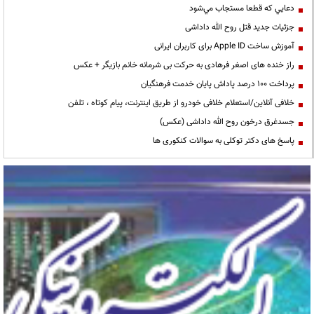
دعايي كه قطعا مستجاب مي‌شود
جزئیات جدید قتل روح الله داداشی
آموزش ساخت Apple ID برای کاربران ایرانی
راز خنده های اصغر فرهادی به حرکت بی شرمانه خانم بازیگر + عکس
پرداخت ۱۰۰ درصد پاداش پایان خدمت فرهنگیان
خلافی آنلاین/استعلام خلافی خودرو از طریق اینترنت، پیام کوتاه ، تلفن
جسدغرق درخون روح الله داداشی (عکس)
پاسخ های دکتر توکلی به سوالات کنکوری ها