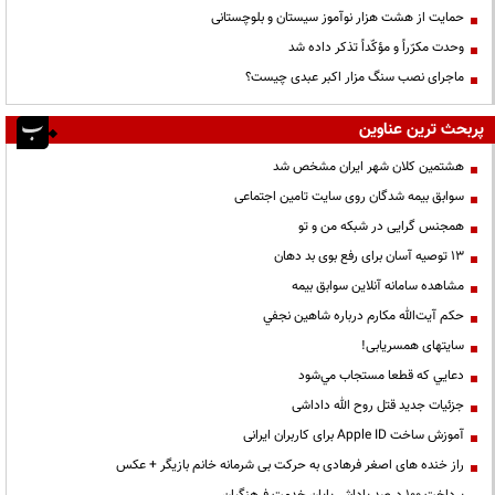
حمایت از هشت هزار نوآموز سیستان و بلوچستانی
وحدت مکرّراً و مؤکّداً تذکر داده شد
ماجرای نصب سنگ مزار اکبر عبدی چیست؟
پربحث ترین عناوین
هشتمین کلان شهر ایران مشخص شد
سوابق بیمه شدگان روی سایت تامین اجتماعی
همجنس گرایی در شبکه من و تو
13 توصیه آسان برای رفع بوی بد دهان
مشاهده سامانه آنلاين سوابق بیمه
حكم آيت‌الله مكارم درباره شاهين نجفي
سایتهای همسریابی!
دعايي كه قطعا مستجاب مي‌شود
جزئیات جدید قتل روح الله داداشی
آموزش ساخت Apple ID برای کاربران ایرانی
راز خنده های اصغر فرهادی به حرکت بی شرمانه خانم بازیگر + عکس
پرداخت ۱۰۰ درصد پاداش پایان خدمت فرهنگیان