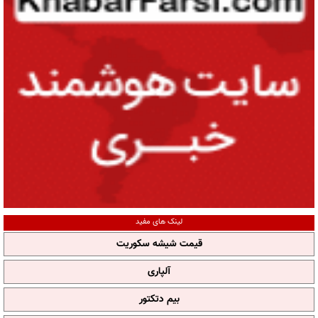
لینک های مفید
قیمت شیشه سکوریت
آلپاری
بیم دتکتور