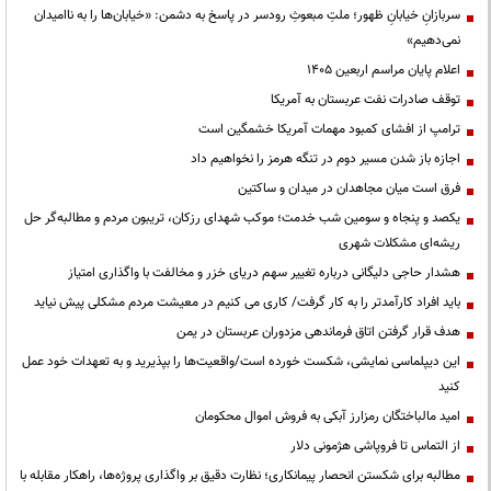
سربازانِ خیابانِ ظهور؛ ملتِ مبعوثِ رودسر در پاسخ به دشمن: «خیابان‌ها را به ناامیدان
نمی‌دهیم»
اعلام پایان مراسم اربعین ۱۴۰۵
توقف صادرات نفت عربستان به آمریکا
ترامپ از افشای کمبود مهمات آمریکا خشمگین است
اجازه باز شدن مسیر دوم در تنگه هرمز را نخواهیم داد
فرق است میان مجاهدان در میدان و ساکتین
یکصد و پنجاه و سومین شب خدمت؛ موکب شهدای رزکان، تریبون مردم و مطالبه‌گر حل
ریشه‌ای مشکلات شهری
هشدار حاجی دلیگانی درباره تغییر سهم دریای خزر و مخالفت با واگذاری امتیاز
باید افراد کارآمدتر را به کار گرفت/ کاری می کنیم در معیشت مردم مشکلی پیش نیاید
هدف قرار گرفتن اتاق‌ فرماندهی مزدوران عربستان در یمن
این دیپلماسی نمایشی، شکست خورده است/واقعیت‌ها را بپذیرید و به تعهدات خود عمل
کنید
امید مالباختگان رمزارز آبکی به فروش اموال محکومان
از التماس تا فروپاشی هژمونی دلار
مطالبه برای شکستن انحصار پیمانکاری؛ نظارت دقیق بر واگذاری پروژه‌ها، راهکار مقابله با