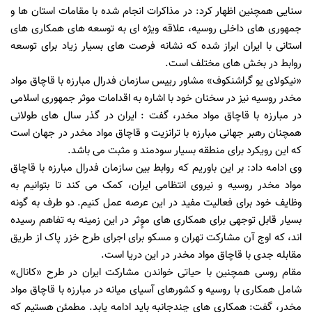
سنایی همچنین اظهار کرد: در مذاکرات انجام شده با مقامات استان ها و
جمهوری های داخلی روسیه، علاقه ویژه ای به توسعه های همکاری های
استانی با ایران ابراز شده که نشانه فرصت های بسیار زیاد برای توسعه
روابط در بخش های مختلف است.
«نیکولای یو گراشنکوف» مشاور رییس سازمان فدرال مبارزه با قاچاق مواد
مخدر روسیه نیز در سخنان خود با اشاره به اقدامات موثر جمهوری اسلامی
در مبارزه با قاچاق مواد مخدر، گفت : ایران در گذر سال های طولانی
همچنان رهبر جهانی مبارزه با ترانزیت و قاچاق مواد مخدر در جهان است
که این رویکرد برای منطقه بسیار سودمند و مثبت می باشد.
وی ادامه داد: بر این باوریم که روابط بین سازمان فدرال مبارزه با قاچاق
مواد مخدر روسیه و نیروی انتظامی ایران، کمک می کند تا بتوانیم به
وظایف خود برای فعالیت مفید در این عرصه عمل کنیم. دو طرف به گونه
بسیار قابل توجهی برای همکاری های موٍثر در این زمینه به تفاهم رسیده
اند، که اوج آن مشارکت تهران و مسکو برای اجرای طرح خزر پاک از طریق
مقابله جدی با قاچاق مواد مخدر در این دریا است.
مقام روسی همچنین با حیاتی خواندن مشارکت ایران در طرح «کانال»
شامل همکاری با روسیه و کشورهای آسیای میانه در مبارزه با قاچاق مواد
مخدر، گفت: همکاری های چندجانبه باید ادامه یابد. مطمئن هستیم که