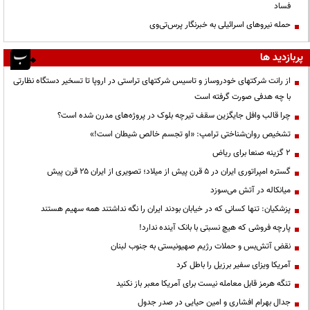
فساد
حمله نیروهای اسرائیلی به خبرنگار پرس‌تی‌وی
پربازدید ها
از رانت‌ شرکتهای خودروساز و تاسیس شرکتهای تراستی در اروپا تا تسخیر دستگاه نظارتی
با چه هدفی صورت گرفته است
چرا قالب وافل جایگزین سقف تیرچه بلوک در پروژه‌های مدرن شده است؟
تشخیص روان‌شناختی ترامپ: «او تجسم خالص شیطان است!»
۲ گزینه صنعا برای ریاض
گستره امپراتوری ایران در ۵ قرن پیش از میلاد؛ تصویری از ایران ۲۵ قرن پیش
میانکاله در آتش می‌سوزد
پزشکیان: تنها کسانی که در خیابان بودند ایران را نگه نداشتند همه سهیم هستند
پارچه فروشی که هیچ نسبتی با بانک آینده ندارد!
نقض آتش‌بس و حملات رژیم صهیونیستی به جنوب لبنان
آمریکا ویزای سفیر برزیل را باطل کرد
تنگه هرمز قابل معامله نیست برای آمریکا معبر باز نکنید
جدال بهرام افشاری و امین حیایی در صدر جدول