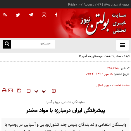
جمعه ۱۶ مرداد ۱۴۰۵
|
Friday , 07 August 2026
از
و
ته
توقف صادرات نفت عربستان به آمریکا
ن
نو
کد خبر:
۲۹۸۳۵۸
تاریخ انتشار:
۱۸ مهر ۱۳۹۴ - ۰۹:۴۲
صفحه نخست
»
بین الملل
‍‍‍ پ
پ
نمایندگان انتظامی اروپا و آسیا
پیشرفتگی ایران درمبارزه با مواد مخدر
وابستگان انتظامی و نمایندگان پلیس چند کشوراروپایی و آسیایی در روسیه با