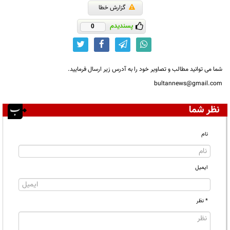
گزارش خطا
پسندیدم
0
شما می توانید مطالب و تصاویر خود را به آدرس زیر ارسال فرمایید.
bultannews@gmail.com
نظر شما
نام
ایمیل
* نظر