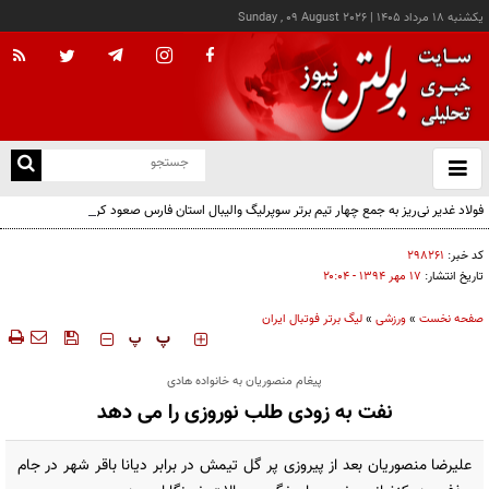
يکشنبه ۱۸ مرداد ۱۴۰۵
|
Sunday , 09 August 2026
از
و
ته
فولاد غدیر نی‌ریز به جمع چهار تیم برتر سوپرلیگ والیبال استان فارس صعود کرد
ن
نو
کد خبر:
۲۹۸۲۶۱
تاریخ انتشار:
۱۷ مهر ۱۳۹۴ - ۲۰:۰۴
صفحه نخست
»
ورزشی
»
لیگ برتر فوتبال ایران
‍‍‍ پ
پ
پیغام منصوریان به خانواده هادی
نفت به زودی طلب نوروزی را می دهد
علیرضا منصوریان بعد از پیروزی پر گل تیمش در برابر دیانا باقر شهر در جام