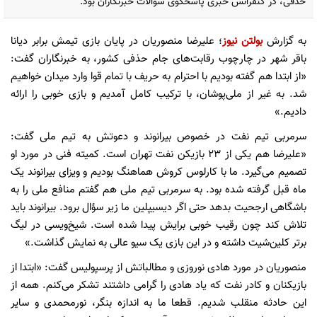
حذفی، در کنفرانس خبری پاسخگوی سوالات خبرنگاران بود.
به گزارش
بولتن نیوز
؛ علیرضا منصوریان در پایان بازی تیمش برابر دیانا
باقر شهر در چارچوب رقابت‌های جام حذفی کشور، به خبرنگاران گفت:
«از ابتدا هم گفته بودیم با احترام به حریف با تمام قوا وارد میدان خواهیم
شد. به غیر از ملی‌پوشان، با ترکیب کامل آمدیم و بازی خوبی را ارائه
دادیم.»
سرمربی تیم نفت در خصوص بیرانوند و دعوتش به تیم ملی گفت:
«علیرضا هم یکی از 23 بازیکن نفت تهران است. کمیته فنی در مورد او
تصمیم می‌گیرد. ما با کارلوس کروش هماهنگ بودیم و ویزای بیرانوند یک
ماه قبل گرفته شده بود. به سرمربی تیم ملی هم گفتم منافع ملی را به
باشگاهی ارجحیت بدهد حتی اگر دیسیپلین ما زیر سؤال برود. بیرانوند باید
تلاش کند چون رقیب خوبی برایش پیدا شده است. شیخ‌ویسی در لیگ
برتر کلین‌شیت داشته و در این بازی یک سیو عالی به نمایش گذاشت.»
منصوریان در مورد هادی نوروزی و مطالباتش از پرسپولیس گفت: «ابتدا از
بازیکنان و کادر نفت که یاد هادی را گرامی داشتند تشکر می‌کنم. همه از
این حادثه منقلب شدیم. قطعا ما به اندازه بنگر، نورمحمدی و سایر