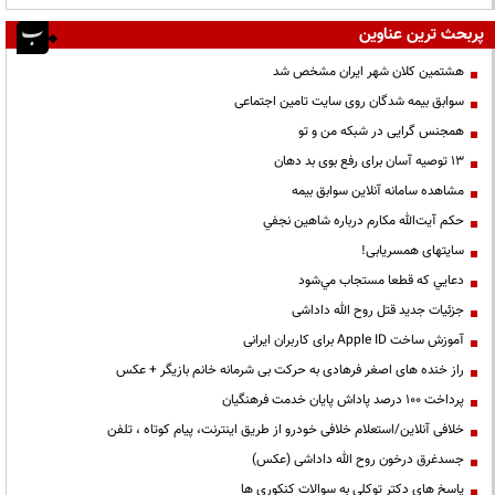
پربحث ترین عناوین
هشتمین کلان شهر ایران مشخص شد
سوابق بیمه شدگان روی سایت تامین اجتماعی
همجنس گرایی در شبکه من و تو
13 توصیه آسان برای رفع بوی بد دهان
مشاهده سامانه آنلاين سوابق بیمه
حكم آيت‌الله مكارم درباره شاهين نجفي
سایتهای همسریابی!
دعايي كه قطعا مستجاب مي‌شود
جزئیات جدید قتل روح الله داداشی
آموزش ساخت Apple ID برای کاربران ایرانی
راز خنده های اصغر فرهادی به حرکت بی شرمانه خانم بازیگر + عکس
پرداخت ۱۰۰ درصد پاداش پایان خدمت فرهنگیان
خلافی آنلاین/استعلام خلافی خودرو از طریق اینترنت، پیام کوتاه ، تلفن
جسدغرق درخون روح الله داداشی (عکس)
پاسخ های دکتر توکلی به سوالات کنکوری ها