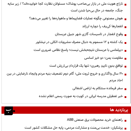
تاراج هویت ملی در بازار بی‌صاحب پوشاک؛ مسئولان نظارت کجا خوابیده‌اند؟ / زیر سایه
جنگ، جامعه در حال بی‌حیا شدن است
هوش مصنوعی چگونه عملیات فضاپیماها و ماهواره‌ها را تغییر می‌دهد؟
انفجارها کی‌یف را دوباره لرزاند
وقوع انفجار در تاسیسات گازی شهر جبیل عربستان
یک کشته و ۱۲ مسموم به دنبال مصرف مشروبات الکلی در نیشابور
دیپلماسی با عربستان نتیجه‌بخش نیست؛ پاسخ نظامی ضروری است
مقاومت یمن؛ دو خیز اساسی
توافقِ بدونِ تاییدِ رهبری؛ تنها یک قراردادِ بی‌ارزش است
۳۰ سال واگذاری و خروج ثروت ملی؛ گام دوم تضعیف بنیه مردم وایجاد نارضایتی در بین
احاد مردم
سفر فرمانده سنتکام به اراضی اشغالی
خبر تعطیلی مدرسه ایرانی در کویت به صورت رسمی اعلام نشده
پربازدید ها
راهنمای خرید محصولات برق صنعتی ABB
پزشکیان: خدمت بی‌منت و مشارکت مردمی، پایه حل مشکلات کشور است