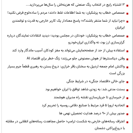
3 اشتباه رایج در انتخاب رنگ صنعتی که هزینه‌اش را سال‌ها می‌پردازید...
صمصامی خطاب به پزشکیان: به شما اطلاعات غلط دادند؛ مردم را ساده‌لوح فرض نکنید!
«چرا نباید از شما متنفر باشند؟»؛ پاسخ معنادار یک کاربر خارجی به قدرت و توانمندی
ایرانیان
صمصامی خطاب به پزشکیان: خودتان در مجلس بودید؛ دیدید انتقادات نمایندگان درباره
گران‌سازی ارز بود، نه واگذاری ایران‌خودرو
استفاده بیش از حد از صفحه‌نمایش می‌تواند به مغز کودکان آسیب ماندگار وارد کند
وقتی دیتاسنترها از هوش مصنوعی جلو می‌زنند؛ زنگ خطر برای اقتصاد AI
واکنش امام جمعه اردبیل به سخنان باقر خرازی: دروغ بستن به رهبری قطعاً جرم بسیار
بزرگی است
جای خالی «اقتصاد جنگی» در شرایط جنگی
بسنت مدعی شد: به زودی شاهد توافق با ایران خواهیم بود
از خبرسازی تا جریان‌سازی نقشه راه مدیران هوشمند
اتحادیه اروپا ۵ فرد مرتبط با صنایع دفاعی روسیه را تحریم کرد
صدور بیش از ۹۰ درصد هدایت تحصیلی نهمی ها
اعتراف رسانه‌های خارجی به شکست ترامپ؛ حاصل مجاهدت رسانه‌های انقلابی در مقابله
با دروغ‌پراکنی دشمنان