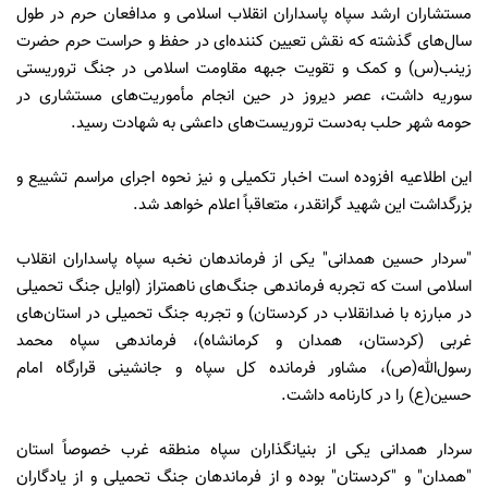
مستشاران ارشد سپاه پاسداران انقلاب اسلامی و مدافعان حرم در طول
سال‌های گذشته که نقش تعیین کننده‌ای در حفظ و حراست حرم حضرت
زینب(س) و کمک و تقویت جبهه مقاومت اسلامی در جنگ تروریستی
سوریه داشت، عصر دیروز در حین انجام مأموریت‌های مستشاری در
حومه شهر حلب به‌دست تروریست‌های داعشی به شهادت رسید.
این اطلاعیه افزوده است اخبار تکمیلی و نیز نحوه اجرای مراسم تشییع و
بزرگداشت این شهید گرانقدر، متعاقباً اعلام خواهد شد.
"سردار حسین همدانی" یکی از فرماندهان نخبه سپاه پاسداران انقلاب
اسلامی است که تجربه فرماندهی جنگ‌های ناهمتراز (اوایل جنگ تحمیلی
در مبارزه با ضدانقلاب در کردستان) و تجربه جنگ تحمیلی در استان‌های
غربی (کردستان، همدان و کرمانشاه)، فرماندهی سپاه محمد
رسول‌الله(ص)، مشاور فرمانده کل سپاه و جانشینی قرارگاه امام
حسین(ع) را در کارنامه داشت.
سردار همدانی یکی از بنیانگذاران سپاه منطقه غرب خصوصاً استان
"همدان" و "کردستان" بوده و از فرماندهان جنگ تحمیلی و از یادگاران