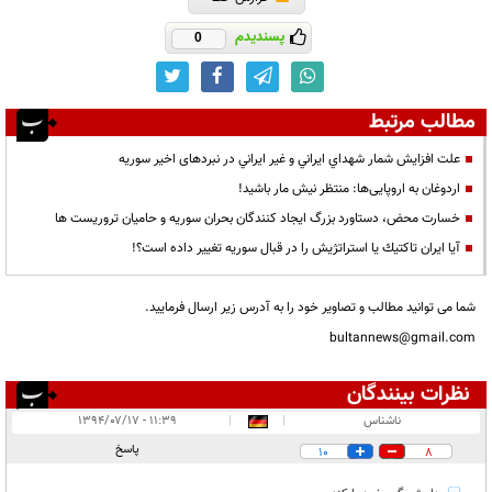
پسندیدم
0
مطالب مرتبط
علت افزايش شمار شهداي ايراني و غير ايراني در نبردهای اخیر سوريه
اردوغان به اروپایی‌ها: منتظر نیش مار باشید!
خسارت محض، دستاورد بزرگ ايجاد كنندگان بحران سوريه و حاميان تروريست ها
آيا ايران تاكتيك يا استراتژيش را در قبال سوريه تغيير داده است؟!
شما می توانید مطالب و تصاویر خود را به آدرس زیر ارسال فرمایید.
bultannews@gmail.com
نظرات بینندگان
انتشار یافته:
۸
ناشناس
|
|
۱۱:۳۹ - ۱۳۹۴/۰۷/۱۷
در انتظار بررسی:
پاسخ
10
8
غیر قابل انتشار:
۳