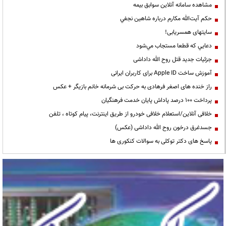
مشاهده سامانه آنلاين سوابق بیمه
حكم آيت‌الله مكارم درباره شاهين نجفي
سایتهای همسریابی!
دعايي كه قطعا مستجاب مي‌شود
جزئیات جدید قتل روح الله داداشی
آموزش ساخت Apple ID برای کاربران ایرانی
راز خنده های اصغر فرهادی به حرکت بی شرمانه خانم بازیگر + عکس
پرداخت ۱۰۰ درصد پاداش پایان خدمت فرهنگیان
خلافی آنلاین/استعلام خلافی خودرو از طریق اینترنت، پیام کوتاه ، تلفن
جسدغرق درخون روح الله داداشی (عکس)
پاسخ های دکتر توکلی به سوالات کنکوری ها