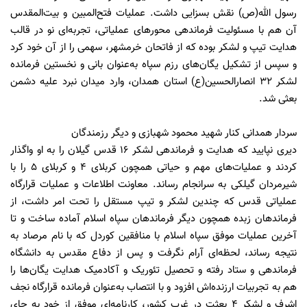
رسول الله(ص) نقش بسزایی داشت. عملیات فتح‌المبین و بیت‌المقدس
آن هم با مسئولیت فرماندهی محورهای عملیاتی، تجربه‌ای نو در قالب
هدایت تیپ و لشکر بوده که از فاتحان خرمشهر، سهمی را از آن خود کرد
و سپس از تشکیل یگان‌های رزم سپاه به‌عنوان بانی و نخستین فرمانده
لشکر ۳۲ انصارالحسین(ع) استان همدان، وارد میدان نبرد علیه دشمن
بعثی شد.
سردار همدانی کنار شهید محمود شهبازی و دیگر رزمندگان
دیری نپایید که هدایت و فرماندهی لشکر ۱۶ قدس گیلان را به او واگذار
کردند و عملیات‌‌های مهم و حیاتی همچون کربلای ۴ و کربلای ۵ را با
شیرمردان گیلکی به سرانجام رساند. معاونت اطلاعات و عملیات قرارگاه
عملیاتی قدس که چندین لشکر و تیپ مستقل را تحت امر داشت، از
فرماندهان زبده همچون دیگر فرماندهان سپاه اسلام آماده ساخت و تا
آخرین عملیات موفق سپاه اسلام با منافقین کوردل که با نام مرصاد به
نتیجه رساند، لحظه‌ای آرام نگرفت و پس از دفاع مقدس به دانشگاه
فرماندهی و ستاد رفته و تحصیل تئوریک و آکادمیک هدایت یگان‌ها را
هم به تجربیات ارزنده‌اش افزود و با انتصاب به‌عنوان فرمانده قرارگاه نجف
اشرف و لشکر ۴ بعثت در غرب کشور، کارنامه‌ای موفق از خود به جای