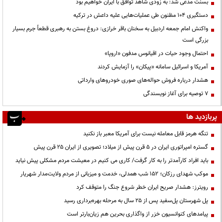
بسنت مدعی شد: به زودی شاهد توافق با ایران خواهیم بود
دستگیری ۱۰۴ مظنون طی عملیات‌هایی علیه داعش در ترکیه
واکنش امام جمعه اردبیل به سخنان باقر خرازی: دروغ بستن به رهبری قطعاً جرم بسیار
بزرگی است
احتمال وجود حیات در اقیانوس مدفون «اروپا»
آمریکا و اسرائیل سامانه «پیکان» را آزمایش کردند
هشدار درباره فروش حواله‌های صوری خودروهای وارداتی
۷ توصیه برای آغاز نویسندگی
پربازدید ها
تنگه هرمز قابل معامله نیست برای آمریکا معبر باز نکنید
گستره امپراتوری ایران در ۵ قرن پیش از میلاد؛ تصویری از ایران ۲۵ قرن پیش
باید افراد کارآمدتر را به کار گرفت/ کاری می کنیم در معیشت مردم مشکلی پیش نیاید
موکب شهدای رزکان؛ ۱۵۲ شب همدلی، خدمت و میزبانی از مردم ولایت‌مدار شهریار
رویترز: هشدار صریح ایران خطر شروع جنگ را متوقف کرد
پل شهرستان پل‌سفید پس از ۲۵ سال به مرحله بهره‌برداری رسید
پیامدهای کنوانسیون خزر از واگذاری بحرین هم زیان‌بارتر است