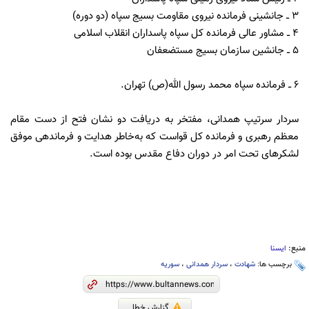
۳ ــ جانشینی فرمانده نیروی مقاومت بسیج سپاه (دو دوره)
۴ ــ مشاور عالی فرمانده کل سپاه پاسداران انقلاب اسلامی
۵ ــ جانشین سازمان بسیج مستضعفان
۶ ــ فرمانده سپاه محمد رسول الله(ص) تهران.
سردار سرتیپ همدانی، مفتخر به دریافت دو نشان فتح از دست مقام
معظم رهبری و فرمانده کل قواست که به‌خاطر هدایت و فرماندهی موفق
لشکرهای تحت امر در دوران دفاع مقدس بوده است.
منبع:
ایسنا
برچسب ها:
شهادت
،
سردار همدانی
،
سوریه
گزارش خطا