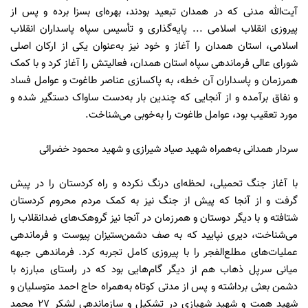
آیت‌الله مدنی که در همدان تبعید بودند، بهره‌ای بسزا برده و پس از
پیروزی انقلاب اسلامی ... پایه‌گذاری و تأسیس سپاه پاسداران انقلاب
اسلامی، استان همدان را آغاز و خود نیز به‌عنوان یکی از ارکان اصلی
شورای عالی فرماندهی سپاه استان همدان، فعالیتش را آغاز کرد و با کمک
همرزمان و پاسداران آن خطه، به پاکسازی عناصر طاغوت و عوامل فساد
و نفاق برآمده و از آنجایی که چندین بار به‌دست ساواک دستگیر شده و
مورد تعقیب بود، عوامل طاغوت را به‌خوبی می‌شناخت.
سردار همدانی به‌همراه شهید صیاد شیرازی و شهید محمود خضرائی
با آغاز جنگ تحمیلی، لحظه‌‌ای درنگ نکرده و راه کردستان را در پیش
گرفت و از آنجا که پیش از جنگ نیز به کمک مردم محروم کردستان
شتافته و با دیگر دوستان و همرزمان در آنجا نیز گروهک‌های ضدانقلاب را
می‌شناخت، دیری نپایید که به صف دشمن‌ستیزان پیوست و فرماندهی
عملیات‌های مطلع‌الفجر را با پیروزی کامل تجربه کرد. فرماندهی جبهه
میانی سرپل ذهاب هم از دیگر گام‌‌هایی بود که در راستای مبارزه با
دشمن بعثی برداشته و پس از مدتی کوتاه به‌همراه حاج احمد متوسلیان و
شهید همت و شهید شهبازی در تشکیل و سازماندهی لشکر ۲۷ محمد