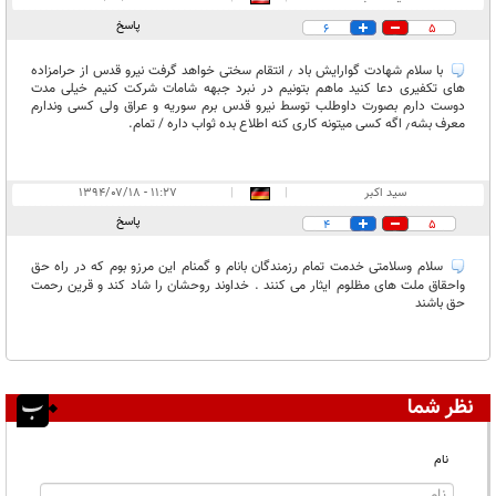
پاسخ
6
5
با سلام شهادت گوارایش باد ٫ انتقام سختی خواهد گرفت نیرو قدس از حرامزاده
های تکفیری دعا کنید ماهم بتونیم در نبرد جبهه شامات شرکت کنیم خیلی مدت
دوست دارم بصورت داوطلب توسط نیرو قدس برم سوریه و عراق ولی کسی وندارم
معرف بشه٫ اگه کسی میتونه کاری کنه اطلاع بده ثواب داره / تمام.
سید اکبر
|
|
۱۱:۲۷ - ۱۳۹۴/۰۷/۱۸
پاسخ
4
5
سلام وسلامتی خدمت تمام رزمندگان بانام و گمنام این مرزو بوم که در راه حق
واحقاق ملت های مظلوم ایثار می کنند . خداوند روحشان را شاد کند و قرین رحمت
حق باشند
نظر شما
نام