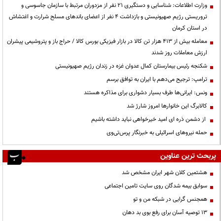
وزارت اطلاعات: شناسایی و دستگیری ۲۱ نفر از مزدوران مرتبط با سازمان جاسوسی و
تروریستی رژیم صهیونیستی و بازداشت ۴ نفر از اعضای باندهای مسلح شرارت و اغتشاش
در استان کرمان
معامله بیش از ۴۱۳ هزار تن کالا در بازار فیزیکی بورس کالا / حراج باز و پتروشیمی پیشران
ارزش معاملات روز شدند
شکنجه رئیس بیمارستان کمال عدوان غزه در زندان رژیم صهیونیستی
ترامپ: ترجیح می‌دهم با ایران به توافق برسم
ونس: ایرانی‌ها طرف بسیار دشواری برای مذاکره هستند
کالابرگ این خانوارها امروز شارژ شد
از دشمن ذره ای امید خیرخواهی نباید داشته باشیم
حمله نیروهای اسرائیلی به خبرنگار پرس‌تی‌وی
پربحث ترین عناوین
هشتمین کلان شهر ایران مشخص شد
سوابق بیمه شدگان روی سایت تامین اجتماعی
همجنس گرایی در شبکه من و تو
13 توصیه آسان برای رفع بوی بد دهان