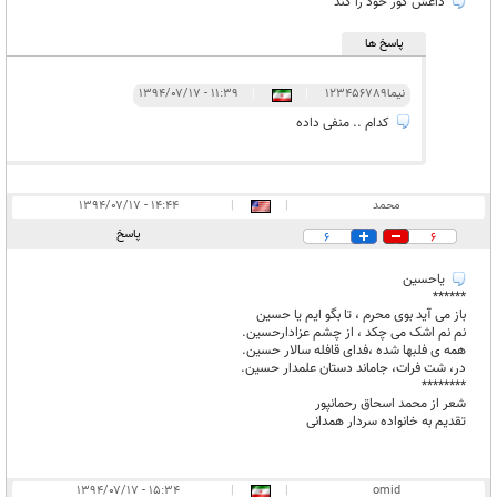
داعش گور خود را کند
پاسخ ها
نیما123456789
|
|
۱۱:۳۹ - ۱۳۹۴/۰۷/۱۷
کدام .. منفی داده
محمد
|
|
۱۴:۴۴ - ۱۳۹۴/۰۷/۱۷
پاسخ
6
6
یاحسین
******
باز می آید بوی محرم ، تا بگو ایم یا حسین
نم نم اشک می چکد ، از چشم عزادارحسین.
همه ی فلبها شده ،فدای قافله سالار حسین.
در، شت فرات، جاماند دستان علمدار حسین.
********
شعر از محمد اسحاق رحمانپور
تقدیم به خانواده سردار همدانی
۱۵:۳۴ - ۱۳۹۴/۰۷/۱۷
|
|
omid