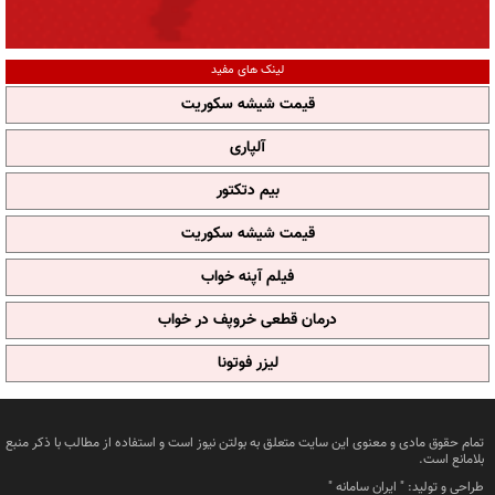
لینک های مفید
قیمت شیشه سکوریت
آلپاری
بیم دتکتور
قیمت شیشه سکوریت
فیلم آپنه خواب
درمان قطعی خروپف در خواب
لیزر فوتونا
تمام حقوق مادی و معنوی این سایت متعلق به بولتن نیوز است و استفاده از مطالب با ذکر منبع
بلامانع است.
طراحی و تولید: "
ایران سامانه
"