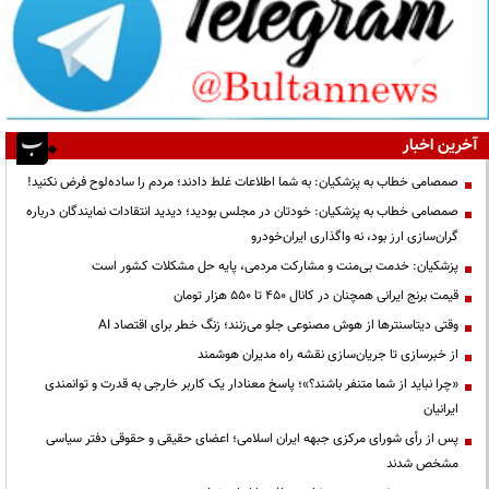
آخرین اخبار
صمصامی خطاب به پزشکیان: به شما اطلاعات غلط دادند؛ مردم را ساده‌لوح فرض نکنید!
صمصامی خطاب به پزشکیان: خودتان در مجلس بودید؛ دیدید انتقادات نمایندگان درباره
گران‌سازی ارز بود، نه واگذاری ایران‌خودرو
پزشکیان: خدمت بی‌منت و مشارکت مردمی، پایه حل مشکلات کشور است
قیمت‌ برنج ایرانی همچنان در کانال ۴۵۰ تا ۵۵۰ هزار تومان
وقتی دیتاسنترها از هوش مصنوعی جلو می‌زنند؛ زنگ خطر برای اقتصاد AI
از خبرسازی تا جریان‌سازی نقشه راه مدیران هوشمند
«چرا نباید از شما متنفر باشند؟»؛ پاسخ معنادار یک کاربر خارجی به قدرت و توانمندی
ایرانیان
پس از رأی شورای مرکزی جبهه ایران اسلامی؛ اعضای حقیقی و حقوقی دفتر سیاسی
مشخص شدند