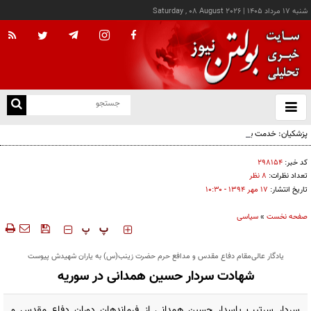
شنبه ۱۷ مرداد ۱۴۰۵
|
Saturday , 08 August 2026
از
و
ته
پزشکیان: خدمت بی‌منت و مشارکت مردمی، پایه حل مشکلات کشور است
ن
نو
کد خبر:
۲۹۸۱۵۴
تعداد نظرات:
۸ نظر
تاریخ انتشار:
۱۷ مهر ۱۳۹۴ - ۱۰:۳۰
صفحه نخست
»
سیاسی
‍‍‍ پ
پ
یادگار عالی‌مقام دفاع مقدس و مدافع حرم حضرت زینب(س) به یاران شهیدش پیوست
شهادت سردار حسین همدانی در سوریه
سردار سرتیپ پاسدار حسین همدانی از فرماندهان دوران دفاع مقدس و