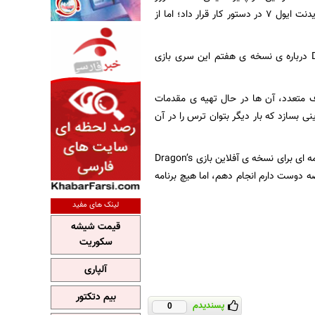
گذشته، کپکام با یک خبر خوب و یک خبر بد، به استقبال هواداران خود رفت. به نظر می رسد که رزیدنت ایول ۷ در دستور کار قرار داد؛ اما از
ماساچیکا کاواتا، تهیه کننده ی سری رزیدنت ایول در شماره ی ۶۰۰ مجله ی Dengeki PlaySation درباره ی نسخه ی هفتم این سری بازی
ف متعدد، آن ها در حال تهیه ی مقدمات
 بسازد که بار دیگر بتوان ترس را در آن
در جایی دیگر از همین مجله، هیرویوکی کوبایوشی، از تهیه کنندگان کپکام گفت که آن ها هیچ برنامه ای برای نسخه ی آفلاین بازی Dragon’s
خصه دوست دارم انجام دهم، اما هیچ برنامه
لینک های مفید
قیمت شیشه
سکوریت
آلپاری
بیم دتکتور
پسندیدم
0