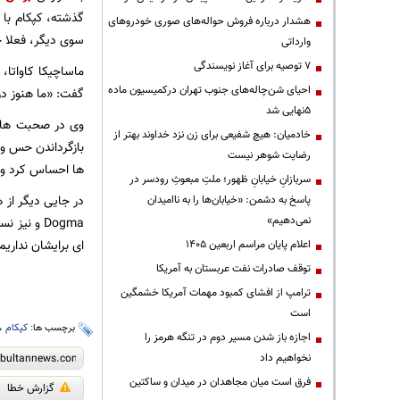
هشدار درباره فروش حواله‌های صوری خودروهای
سوی دیگر، فعلا خ
وارداتی
۷ توصیه برای آغاز نویسندگی
احیای شن‌چاله‌های جنوب تهران درکمیسیون ماده
گفت: «ما هنوز در
۵نهایی شد
وی در صحبت های 
خادمیان: هیچ شفیعی برای زن نزد خداوند بهتر از
بازگرداندن حس وح
رضایت شوهر نیست
ها احساس کرد و 
سربازانِ خیابانِ ظهور؛ ملتِ مبعوثِ رودسر در
پاسخ به دشمن: «خیابان‌ها را به ناامیدان
نمی‌دهیم»
Dogma و ن
ای برایشان نداریم
اعلام پایان مراسم اربعین ۱۴۰۵
توقف صادرات نفت عربستان به آمریکا
ترامپ از افشای کمبود مهمات آمریکا خشمگین
است
برچسب ها:
کپکام
،
اجازه باز شدن مسیر دوم در تنگه هرمز را
نخواهیم داد
فرق است میان مجاهدان در میدان و ساکتین
گزارش خطا