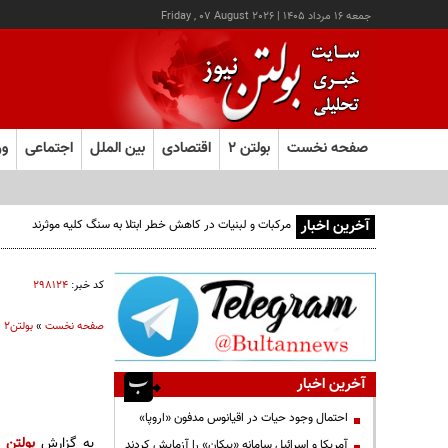
جمعه ۱۶ مرداد ۱۴۰۵
|
Friday , 07 August 2026
صفحه نخست
بولتن ۲
اقتصادی
بین الملل
اجتماعی
ور
آخرین اخبار
مرکبات و لبنیات در کاهش خطر ابتلا به سنگ کلیه موثرند
کد خبر:
۲۹۸۱۲۴
صفحه نخست
»
بولتن2
»
آخرین اخبار
احتمال وجود حیات در اقیانوس مدفون «اروپا»
به گزارش
بولتن ن
آمریکا و اسرائیل سامانه «پیکان» را آزمایش کردند