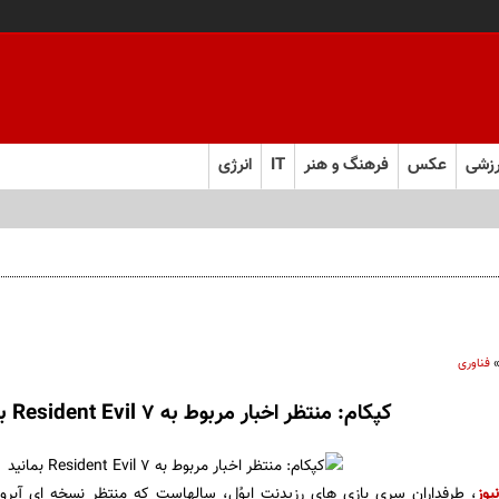
زشی
عکس
فرهنگ و هنر
IT
انرژی
فناوری
کپکام: منتظر اخبار مربوط به Resident Evil 7 بمانید
یوز
، طرفداران سری بازی های رزیدنت ایوُل، سالهاست که منتظر نسخه ای آبرومن