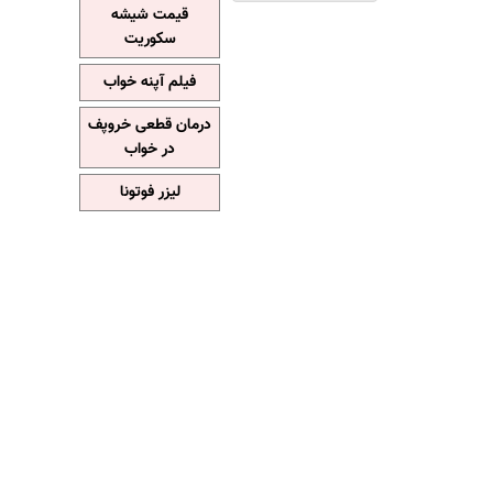
قیمت شیشه
سکوریت
فیلم آپنه خواب
درمان قطعی خروپف
در خواب
لیزر فوتونا