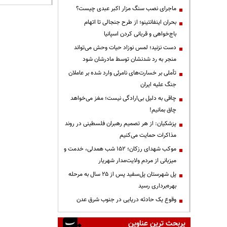
ماجرای نصب سنگ مزار اکبر عبدی چیست؟
بحران اینفانتینو؛ از طرح جنجالی تا اتهام
باج‌خواهی و قربانی کردن اسپانیا
دست نزنید؛ لمس نوزاد حیات وحش می‌تواند
منجر به رد شدنشان توسط مادرشان شود
تأملی بر خسارت‌های نامرئی وارد شده بر عاملان
جنگ علیه ایران
چاقی به دلیل بی‌ارادگی نیست؛ مغز می‌خواهد
چاق بمانیم!
پزشکیان: از هر تصمیم رهبران فلسطینی در روند
مذاکرات حمایت می‌کنیم
موکب شهدای رزکان؛ ۱۵۲ شب همدلی، خدمت و
میزبانی از مردم ولایت‌مدار شهریار
پل شهرستان پل‌سفید پس از ۲۵ سال به مرحله
بهره‌برداری رسید
وقوع یک حادثه دریایی در جنوب شرق عدن
پربحث ترین عناوین