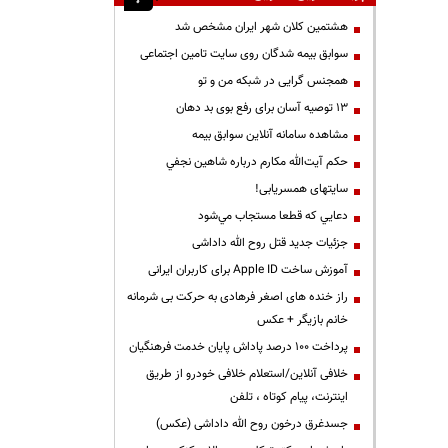
هشتمین کلان شهر ایران مشخص شد
سوابق بیمه شدگان روی سایت تامین اجتماعی
همجنس گرایی در شبکه من و تو
13 توصیه آسان برای رفع بوی بد دهان
مشاهده سامانه آنلاين سوابق بیمه
حكم آيت‌الله مكارم درباره شاهين نجفي
سایتهای همسریابی!
دعايي كه قطعا مستجاب مي‌شود
جزئیات جدید قتل روح الله داداشی
آموزش ساخت Apple ID برای کاربران ایرانی
راز خنده های اصغر فرهادی به حرکت بی شرمانه
خانم بازیگر + عکس
پرداخت ۱۰۰ درصد پاداش پایان خدمت فرهنگیان
خلافی آنلاین/استعلام خلافی خودرو از طریق
اینترنت، پیام کوتاه ، تلفن
جسدغرق درخون روح الله داداشی (عکس)