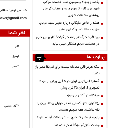
یکصد و پنجاه و سومین شب خدمت؛ موکب
شهدای رزکان، تریبون مردم و مطالبه‌گر حل
شما می توانید مطالب 
ریشه‌ای مشکلات شهری
nnews@gmail.com
هشدار حاجی دلیگانی درباره تغییر سهم دریای
خزر و مخالفت با واگذاری امتیاز
نظر شما
باید افراد کارآمدتر را به کار گرفت/ کاری می کنیم
در معیشت مردم مشکلی پیش نیاید
نام
پربازدید ها
ایمیل
* نظر
تنگه هرمز قابل معامله نیست برای آمریکا معبر باز
نکنید
گستره امپراتوری ایران در ۵ قرن پیش از میلاد؛
تصویری از ایران ۲۵ قرن پیش
میانکاله در آتش می‌سوزد
پزشکیان: تنها کسانی که در خیابان بودند ایران را
* کد امنیتی
نگه نداشتند همه سهیم هستند
پارچه فروشی که هیچ نسبتی با بانک آینده ندارد!
وحدت مکرّراً و مؤکّداً تذکر داده شد