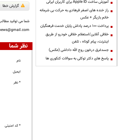
آموزش ساخت Apple ID برای کاربران ایرانی
گزارش خطا
راز خنده های اصغر فرهادی به حرکت بی شرمانه
خانم بازیگر + عکس
شما می توانید مطالب 
پرداخت ۱۰۰ درصد پاداش پایان خدمت فرهنگیان
nnews@gmail.com
خلافی آنلاین/استعلام خلافی خودرو از طریق
اینترنت، پیام کوتاه ، تلفن
نظر شما
جسدغرق درخون روح الله داداشی (عکس)
پاسخ های دکتر توکلی به سوالات کنکوری ها
نام
ایمیل
* نظر
* کد امنیتی