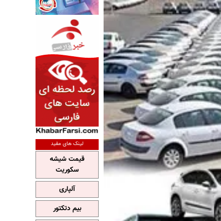
لینک های مفید
قیمت شیشه
سکوریت
آلپاری
بیم دتکتور