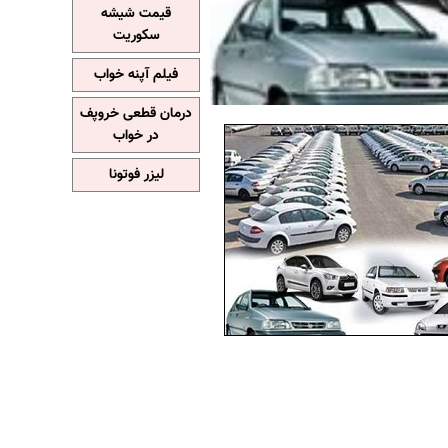
قیمت شیشه
سکوریت
فیلم آپنه خواب
درمان قطعی خروپف
در خواب
لیزر فوتونا