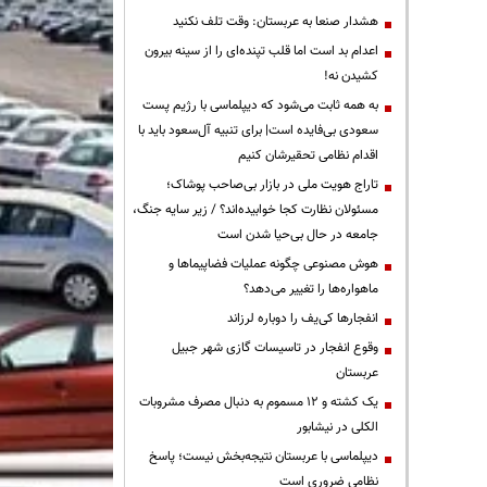
هشدار صنعا به عربستان: وقت تلف نکنید
اعدام بد است اما قلب تپنده‌ای را از سینه بیرون
کشیدن نه!
به همه ثابت می‌شود که دیپلماسی با رژیم پست
سعودی بی‌فایده است| برای تنبیه آل‌سعود باید با
اقدام نظامی تحقیرشان کنیم
تاراج هویت ملی در بازار بی‌صاحب پوشاک؛
مسئولان نظارت کجا خوابیده‌اند؟ / زیر سایه جنگ،
جامعه در حال بی‌حیا شدن است
هوش مصنوعی چگونه عملیات فضاپیماها و
ماهواره‌ها را تغییر می‌دهد؟
انفجارها کی‌یف را دوباره لرزاند
وقوع انفجار در تاسیسات گازی شهر جبیل
عربستان
یک کشته و ۱۲ مسموم به دنبال مصرف مشروبات
الکلی در نیشابور
دیپلماسی با عربستان نتیجه‌بخش نیست؛ پاسخ
نظامی ضروری است