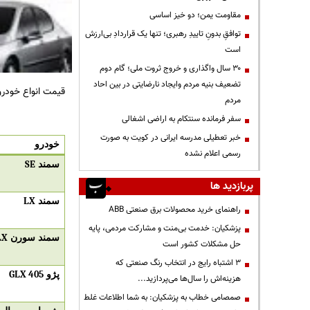
مقاومت یمن؛ دو خیز اساسی
توافقِ بدونِ تاییدِ رهبری؛ تنها یک قراردادِ بی‌ارزش
است
۳۰ سال واگذاری و خروج ثروت ملی؛ گام دوم
تضعیف بنیه مردم وایجاد نارضایتی در بین احاد
قیمت انواع خودروه
مردم
سفر فرمانده سنتکام به اراضی اشغالی
خبر تعطیلی مدرسه ایرانی در کویت به صورت
خودرو
رسمی اعلام نشده
سمند
SE
پربازدید ها
سمند
LX
راهنمای خرید محصولات برق صنعتی ABB
پزشکیان: خدمت بی‌منت و مشارکت مردمی، پایه
سمند سورن
LX
حل مشکلات کشور است
3 اشتباه رایج در انتخاب رنگ صنعتی که
پژو
GLX 405
هزینه‌اش را سال‌ها می‌پردازید...
صمصامی خطاب به پزشکیان: به شما اطلاعات غلط