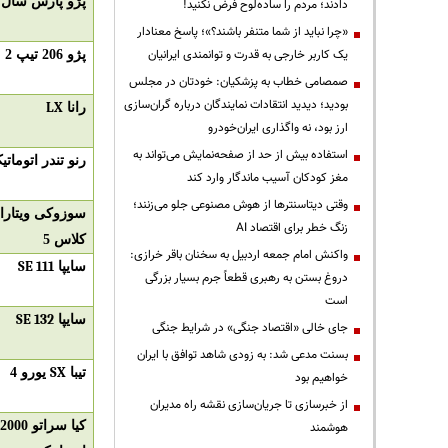
پژو پارس سال
دادند؛ مردم را ساده‌لوح فرض نکنید!
«چرا نباید از شما متنفر باشند؟»؛ پاسخ معنادار
یک کاربر خارجی به قدرت و توانمندی ایرانیان
پژو 206 تیپ 2
صمصامی خطاب به پزشکیان: خودتان در مجلس
بودید؛ دیدید انتقادات نمایندگان درباره گران‌سازی
رانا
LX
ارز بود، نه واگذاری ایران‌خودرو
استفاده بیش از حد از صفحه‌نمایش می‌تواند به
رنو تندر اتومات
مغز کودکان آسیب ماندگار وارد کند
وقتی دیتاسنترها از هوش مصنوعی جلو می‌زنند؛
سوزوکی ویتارا 
زنگ خطر برای اقتصاد AI
کلاس 5
واکنش امام جمعه اردبیل به سخنان باقر خرازی:
سایپا
SE 111
دروغ بستن به رهبری قطعاً جرم بسیار بزرگی
است
سایپا
SE 132
جای خالی «اقتصاد جنگی» در شرایط جنگی
بسنت مدعی شد: به زودی شاهد توافق با ایران
تیبا
SX
یورو 4
خواهیم بود
از خبرسازی تا جریان‌سازی نقشه راه مدیران
کیا سراتو 2000
هوشمند