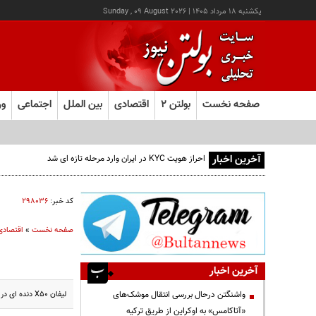
يکشنبه ۱۸ مرداد ۱۴۰۵
|
Sunday , 09 August 2026
صفحه نخست
بولتن ۲
اقتصادی
بین الملل
اجتماعی
ور
آخرین اخبار
احراز هویت KYC در ایران وارد مرحله تازه ای شد
کد خبر:
۲۹۸۰۳۶
صفحه نخست
»
اقتصادی
آخرین اخبار
لیفان X50 دنده ای در بازار به قیمت 50 میلیون تومان به فروش می‌رسد.
واشنگتن درحال بررسی انتقال موشک‌های
«آتاکامس» به اوکراین از طریق ترکیه