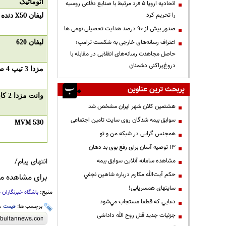
اتوماتیک
اتحادیه اروپا ۵ فرد مرتبط با صنایع دفاعی روسیه
را تحریم کرد
لیفان
X50
دنده 
صدور بیش از ۹۰ درصد هدایت تحصیلی نهمی ها
اعتراف رسانه‌های خارجی به شکست ترامپ؛
لیفان 620
حاصل مجاهدت رسانه‌های انقلابی در مقابله با
دروغ‌پراکنی دشمنان
مزدا 3 تیپ 4 صندوقدار
پربحث ترین عناوین
وانت مزدا 2 کابین
هشتمین کلان شهر ایران مشخص شد
سوابق بیمه شدگان روی سایت تامین اجتماعی
MVM 530
همجنس گرایی در شبکه من و تو
13 توصیه آسان برای رفع بوی بد دهان
انتهای پیام/
مشاهده سامانه آنلاين سوابق بیمه
حكم آيت‌الله مكارم درباره شاهين نجفي
برای مشاهده مطا
سایتهای همسریابی!
منبع:
باشگاه خبرنگاران 
دعايي كه قطعا مستجاب مي‌شود
برچسب ها:
قیمت
،
جزئیات جدید قتل روح الله داداشی