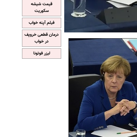
قیمت شیشه
سکوریت
فیلم آپنه خواب
درمان قطعی خروپف
در خواب
لیزر فوتونا