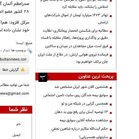
صدراعظم آلمان گف
اسلامی را بشکند، باید مقابله کرد
28 کشور عضو اتحادیه اروپا پخش شوند.
تهاتر ۱۶۷۳ میلیارد تومان از اموال شرکت‌های
مرکل افزود: هم‌ا
تراستی
خود نشان داده ا
مطالبه برای شکستن انحصار پیمانکاری؛ نظارت
دقیق بر واگذاری پروژه‌ها، راهکار مقابله با فساد
منبع:
ایسنا
فرق است میان مجاهدان در میدان و ساکتین
برچسب ها:
دیدار
،
فرمانده نیروی هوایی ارتش: در دفاع از ملت ایران
جان برکف خواهیم بود
گزارش خطا
پربحث ترین عناوین
شما می توانید مطالب 
هشتمین کلان شهر ایران مشخص شد
nnews@gmail.com
سوابق بیمه شدگان روی سایت تامین اجتماعی
همجنس گرایی در شبکه من و تو
نظر شما
13 توصیه آسان برای رفع بوی بد دهان
مشاهده سامانه آنلاين سوابق بیمه
نام
حكم آيت‌الله مكارم درباره شاهين نجفي
ایمیل
سایتهای همسریابی!