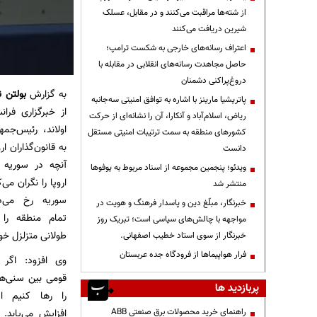
از شته‌ها مراقبت می‌کنند و در مقابل، عسلک
شیرین دریافت می‌کنند
اعتراف رسانه‌های خارجی به شکست ترامپ؛
حاصل مجاهدت رسانه‌های انقلابی در مقابله با
دروغ‌پراکنی دشمنان
به گزارش
بولتن ن
پاتریشیا مارینز با اشاره به توافق امنیتی سه‌جانبه
از خبرگزاری فران
ریاض، اسلام‌آباد و آنکارا، آن را نشانه‌ای از حرکت
اولاند، رئیس‌جمه
کشورهای منطقه به سمت ترتیبات امنیتی مستقل
به قانون‌گذاران ا
دانست
آنچه در سوریه 
ویدئو؛ پنجمین مجموعه از اسناد مربوط به یوفوها
اروپا را نگران می‌
منتشر شد
سوریه رخ می‌د
خبرنگار، مبلّغ دین و پاسدار فرهنگ و هویت در
تمام منطقه را
مواجهه با چالش‌های سیاسی است؛ تبریک روز
طولانی متزلزل خو
خبرنگار از سوی استاد خطیب اصفهانی.
فرار هواپیماها از فرودگاه جده عربستان
وی افزود: اگر 
قومی بین سنی‌ها
پربازدید ها
را رها کنیم ا
افزایش می‌یابد. 
راهنمای خرید محصولات برق صنعتی ABB