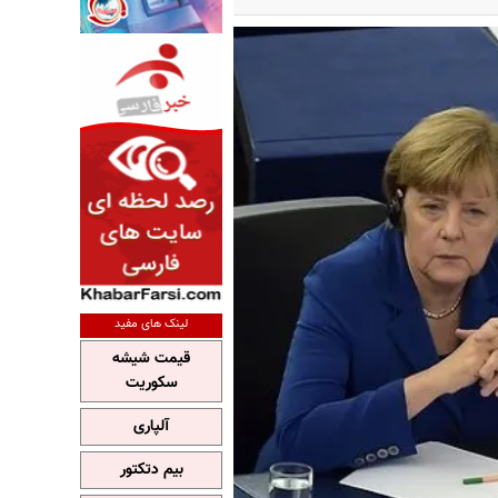
لینک های مفید
قیمت شیشه
سکوریت
آلپاری
بیم دتکتور