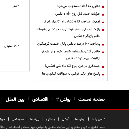
دعايي كه قطعا مستجاب مي‌شود
* نظر
جزئیات جدید قتل روح الله داداشی
آموزش ساخت Apple ID برای کاربران ایرانی
راز خنده های اصغر فرهادی به حرکت بی شرمانه
خانم بازیگر + عکس
پرداخت ۱۰۰ درصد پاداش پایان خدمت فرهنگیان
* کد امنیتی
خلافی آنلاین/استعلام خلافی خودرو از طریق
اینترنت، پیام کوتاه ، تلفن
جسدغرق درخون روح الله داداشی (عکس)
پاسخ های دکتر توکلی به سوالات کنکوری ها
صفحه نخست
|
بولتن ۲
|
اقتصادی
|
بین الملل
|
|
|
|
|
|
|
تماس با ما
درباره ما
آرشیو
جستجو
پیوندها
نظرسنجی
خبرن
تمام حقوق مادی و معنوی این سایت متعلق به بولتن نیوز است و استفاده از مطالب