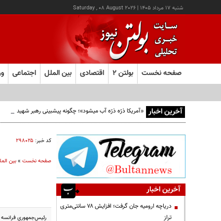
شنبه ۱۷ مرداد ۱۴۰۵
|
Saturday , 08 August 2026
صفحه نخست
بولتن ۲
اقتصادی
بین الملل
اجتماعی
ور
آخرین اخبار
«آمریکا ذرّه ذرّه آب میشود»؛ چگونه پیشبینی رهبر شهید از افو
کد خبر:
۲۹۸۰۲۵
صفحه نخست
»
بین المل
آخرین اخبار
دریاچه ارومیه جان گرفت؛ افزایش ۷۸ سانتی‌متری
تراز
رئیس‌جمهوری فرانسه در