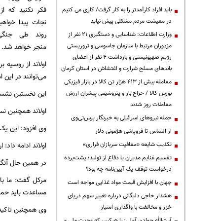
فکر نکنید که از
باید افراد کارآمدتر را به کار گرفت/ کاری می کنیم
نجات پیدا خواهی
در معیشت مردم مشکلی پیش نیاید
روند طی جنگی 
وزارت اطلاعات: شناسایی و دستگیری ۲۱ نفر از
منجر خواهد شد.
مزدوران مرتبط با سازمان جاسوسی و تروریستی
رژیم صهیونیستی و بازداشت ۴ نفر از اعضای
اولاند از روسیه 
باندهای مسلح شرارت و اغتشاش در استان کرمان
می‌توانند در این
معامله بیش از ۴۱۳ هزار تن کالا در بازار فیزیکی
این نخستین نشست مشترک
بورس کالا / حراج باز و پتروشیمی پیشران ارزش
معاملات روز شدند
اولاند همچنین نس
حمله نیروهای اسرائیلی به خبرنگار پرس‌تی‌وی
وی افزود: این یک 
از التماس تا فروپاشی هژمونی دلار
اولاند ادامه داد:
تکذیب شایعه «معافیت سربازان فراری»
تقسیم غنایم مدیران یا دفاع از تولید؛ پشت‌پرده
در همین حال آنگل
درخواست توقف یک آیین‌نامه چه بود؟
مرکل گفت: ما بای
جهان با افزایش قیمت مواد غذایی مواجه است
مساعدت باید حما
هشدار حاجی دلیگانی درباره تغییر سهم دریای
خزر و مخالفت با واگذاری امتیاز
وی همچنین تاکید ک
آیت‌الله جوادی آملی: با هرکس که وحدت ملی و