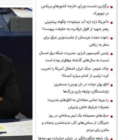
برگزاری نشست وزرای خارجه کشورهای بریکس
در نیویورک
«آمریکا ذرّه ذرّه آب میشود»؛ چگونه پیشبینی
رهبر شهید از افول ابرقدرت به حقیقت پیوست؟
دعوت مجدد عربستان از نخست‌وزیر عراق برای
سفر به ریاض
رئیس کمیسیون انرژی: مدیریت شبکه برق امسال
نسبت به سال‌های گذشته موفق‌تر بوده است
چاک شومر: جنگ ایران اشتغال آمریکا را تخریب
کرد؛ ترامپ از کدام سیاره آمده؟!
اتاق پول دولت در دل بورس؛ مستمری
بازنشستگان، وثیقه بازی بزرگ‌ها
رد ورود تمامی معتادان به اتاق‌های مدیریت
مصرف؛ شرایط خاص پذیرش
حرف‌های صمیمانه یک تیم رسانه‌ای در روز
خبرنگار؛ از سختی‌های کار، ندیده‌شدن زحمات و
ماندن پای مردم
یک رابطه شگفت‌انگیز در دنیای حشرات؛ مورچه‌ها