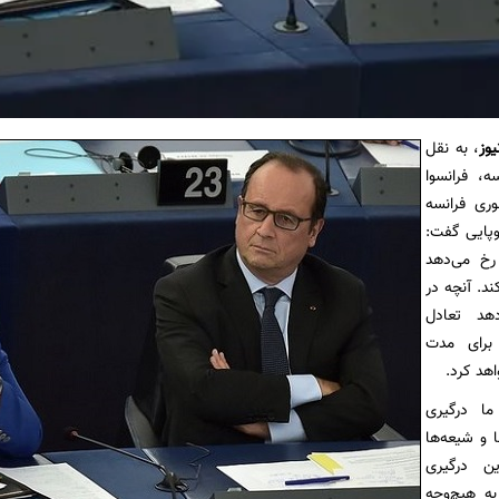
یوز
، به نقل
سه، فرانسوا
وری فرانسه
روپایی گفت:
رخ می‌دهد
کند. آنچه در
هد تعادل
 برای مدت
اهد کرد.
ما درگیری
 و شیعه‌ها
ین درگیری
به هیچ‌وجه