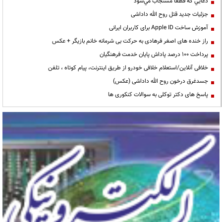
دعايي كه قطعا مستجاب مي‌شود
جزئیات جدید قتل روح الله داداشی
آموزش ساخت Apple ID برای کاربران ایرانی
راز خنده های اصغر فرهادی به حرکت بی شرمانه خانم بازیگر + عکس
پرداخت ۱۰۰ درصد پاداش پایان خدمت فرهنگیان
خلافی آنلاین/استعلام خلافی خودرو از طریق اینترنت، پیام کوتاه ، تلفن
جسدغرق درخون روح الله داداشی (عکس)
پاسخ های دکتر توکلی به سوالات کنکوری ها