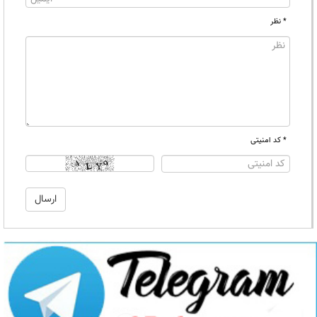
* نظر
* کد امنیتی