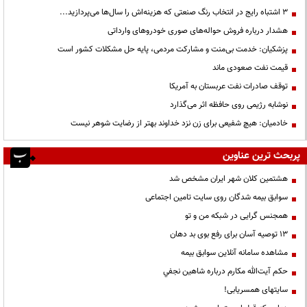
3 اشتباه رایج در انتخاب رنگ صنعتی که هزینه‌اش را سال‌ها می‌پردازید...
هشدار درباره فروش حواله‌های صوری خودروهای وارداتی
پزشکیان: خدمت بی‌منت و مشارکت مردمی، پایه حل مشکلات کشور است
قیمت نفت صعودی ماند
توقف صادرات نفت عربستان به آمریکا
نوشابه رژیمی روی حافظه اثر می‌گذارد
خادمیان: هیچ شفیعی برای زن نزد خداوند بهتر از رضایت شوهر نیست
پربحث ترین عناوین
هشتمین کلان شهر ایران مشخص شد
سوابق بیمه شدگان روی سایت تامین اجتماعی
همجنس گرایی در شبکه من و تو
13 توصیه آسان برای رفع بوی بد دهان
مشاهده سامانه آنلاين سوابق بیمه
حكم آيت‌الله مكارم درباره شاهين نجفي
سایتهای همسریابی!