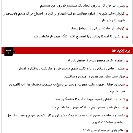
ونس: در حال کار بر روی ایجاد یک سیستم ناوبری امن هستیم
گزارش «خبر شهر» از تداوم فعالیت موکب شهدای رزکان در اجتماع بزرگ مردم ولایت‌مدار
شهرستان شهریار
گزارشی از حادثه دریایی در سواحل عمان
ذوالقدر: تا آمریکا رفتارش را تصحیح نکند، تنگه هرمز باز نخواهد شد
پربازدید ها
راهنمای خرید محصولات برق صنعتی ABB
هشدار حاجی دلیگانی درباره تغییر سهم دریای خزر و مخالفت با واگذاری امتیاز
فرق است میان مجاهدان در میدان و ساکتین
سربازانِ خیابانِ ظهور؛ ملتِ مبعوثِ رودسر در پاسخ به دشمن: «خیابان‌ها را به ناامیدان
نمی‌دهیم»
ترامپ از افشای کمبود مهمات آمریکا خشمگین است
اجازه باز شدن مسیر دوم در تنگه هرمز را نخواهیم داد
یکصد و پنجاه و سومین شب خدمت؛ موکب شهدای رزکان، تریبون مردم و مطالبه‌گر حل
ریشه‌ای مشکلات شهری
اعلام پایان مراسم اربعین ۱۴۰۵