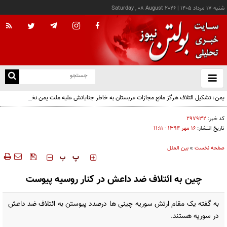
شنبه ۱۷ مرداد ۱۴۰۵
|
Saturday , 08 August 2026
از
و
ته
یمن: تشکیل ائتلاف هرگز مانع مجازات عربستان به خاطر جنایاتش علیه ملت یمن نخواهد شد
ن
نو
کد خبر:
۲۹۷۹۳۲
تاریخ انتشار:
۱۶ مهر ۱۳۹۴ - ۱۱:۱۱
صفحه نخست
»
بین الملل
‍‍‍ پ
پ
چین به ائتلاف ضد داعش در کنار روسیه پیوست
به گفته یک مقام ارتش سوریه چینی ها درصدد پیوستن به ائتلاف ضد داعش
در سوریه هستند.