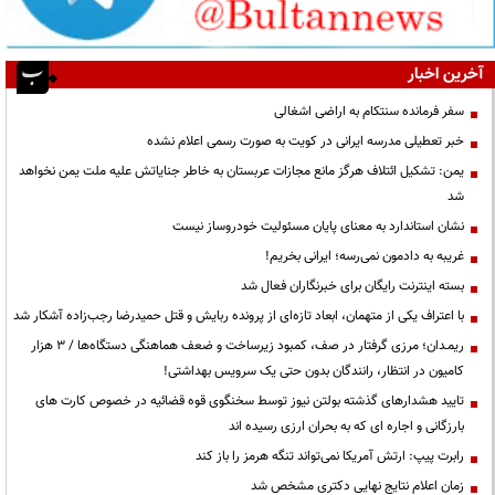
آخرین اخبار
سفر فرمانده سنتکام به اراضی اشغالی
خبر تعطیلی مدرسه ایرانی در کویت به صورت رسمی اعلام نشده
یمن: تشکیل ائتلاف هرگز مانع مجازات عربستان به خاطر جنایاتش علیه ملت یمن نخواهد
شد
نشان استاندارد به معنای پایان مسئولیت خودروساز نیست
غریبه به دادمون نمی‌رسه؛ ایرانی بخریم!
بسته اینترنت رایگان برای خبرنگاران فعال شد
با اعتراف یکی از متهمان، ابعاد تازه‌ای از پرونده ربایش و قتل حمیدرضا رجب‌زاده آشکار شد
ریمـدان؛ مرزی گرفتار در صف، کمبود زیرساخت و ضعف هماهنگی دستگاه‌ها / ۳ هزار
کامیون در انتظار، رانندگان بدون حتی یک سرویس بهداشتی!
تایید هشدارهای گذشته بولتن نیوز توسط سخنگوی قوه قضائیه در خصوص کارت های
بارزگانی و اجاره ای که به بحران ارزی رسیده اند
رابرت پیپ: ارتش آمریکا نمی‌تواند تنگه هرمز را باز کند
زمان اعلام نتایج نهایی دکتری مشخص شد