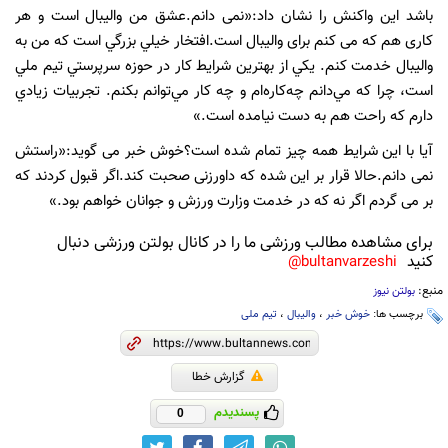
باشد این واکنش را نشان داد:«نمی دانم.عشق من والیبال است و هر
کاری هم که می کنم برای والیبال است.
افتخار خيلي بزرگي است كه من به
واليبال خدمت كنم. يكي از بهترين شرايط كار در حوزه سرپرستي تيم ‌ملي
است، چرا كه مي‌دانم چه‌كاره‌ام و چه كار مي‌توانم بكنم. تجربيات زيادي
دارم كه راحت هم به‌ دست نيامده است
.
»
آیا با این شرایط همه چیز تمام شده است؟خوش خبر می گوید:«راستش
نمی دانم.حالا قرار بر این شده که داورزنی صحبت کند.اگر قبول کردند که
بر می گردم اگر نه که در خدمت وزارت ورزش و جوانان خواهم بود.»
برای مشاهده مطالب ورزشی ما را در کانال بولتن ورزشی دنبال
کنید
bultanvarzeshi@
منبع:
بولتن نیوز
برچسب ها:
خوش خبر
،
والیبال
،
تیم ملی
گزارش خطا
پسندیدم
0