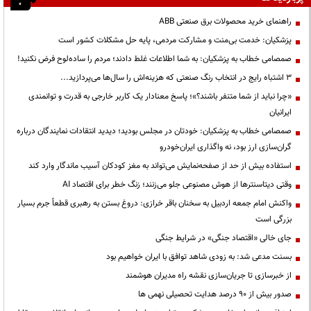
راهنمای خرید محصولات برق صنعتی ABB
پزشکیان: خدمت بی‌منت و مشارکت مردمی، پایه حل مشکلات کشور است
صمصامی خطاب به پزشکیان: به شما اطلاعات غلط دادند؛ مردم را ساده‌لوح فرض نکنید!
3 اشتباه رایج در انتخاب رنگ صنعتی که هزینه‌اش را سال‌ها می‌پردازید...
«چرا نباید از شما متنفر باشند؟»؛ پاسخ معنادار یک کاربر خارجی به قدرت و توانمندی
ایرانیان
صمصامی خطاب به پزشکیان: خودتان در مجلس بودید؛ دیدید انتقادات نمایندگان درباره
گران‌سازی ارز بود، نه واگذاری ایران‌خودرو
استفاده بیش از حد از صفحه‌نمایش می‌تواند به مغز کودکان آسیب ماندگار وارد کند
وقتی دیتاسنترها از هوش مصنوعی جلو می‌زنند؛ زنگ خطر برای اقتصاد AI
واکنش امام جمعه اردبیل به سخنان باقر خرازی: دروغ بستن به رهبری قطعاً جرم بسیار
بزرگی است
جای خالی «اقتصاد جنگی» در شرایط جنگی
بسنت مدعی شد: به زودی شاهد توافق با ایران خواهیم بود
از خبرسازی تا جریان‌سازی نقشه راه مدیران هوشمند
صدور بیش از ۹۰ درصد هدایت تحصیلی نهمی ها