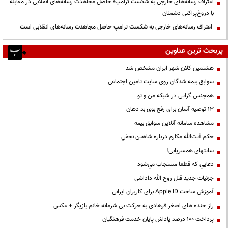
اعتراف رسانه‌های خارجی به شکست ترامپ؛ حاصل مجاهدت رسانه‌های انقلابی در مقابله
با دروغ‌پراکنی دشمنان
اعتراف رسانه‌های خارجی به شکست ترامپ حاصل مجاهدت رسانه‌های انقلابی است
پربحث ترین عناوین
هشتمین کلان شهر ایران مشخص شد
سوابق بیمه شدگان روی سایت تامین اجتماعی
همجنس گرایی در شبکه من و تو
13 توصیه آسان برای رفع بوی بد دهان
مشاهده سامانه آنلاين سوابق بیمه
حكم آيت‌الله مكارم درباره شاهين نجفي
سایتهای همسریابی!
دعايي كه قطعا مستجاب مي‌شود
جزئیات جدید قتل روح الله داداشی
آموزش ساخت Apple ID برای کاربران ایرانی
راز خنده های اصغر فرهادی به حرکت بی شرمانه خانم بازیگر + عکس
پرداخت ۱۰۰ درصد پاداش پایان خدمت فرهنگیان