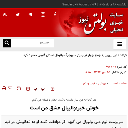
يکشنبه ۱۸ مرداد ۱۴۰۵
|
Sunday , 09 August 2026
از
و
ته
فولاد غدیر نی‌ریز به جمع چهار تیم برتر سوپرلیگ والیبال استان فارس صعود کرد
ن
نو
کد خبر:
۲۹۷۷۹۹
تاریخ انتشار:
۱۵ مهر ۱۳۹۴ - ۱۶:۵۰
صفحه نخست
»
ورزشی
»
توپ و تور
‍‍‍ پ
پ
هر کجا به من نیاز داشته باشند انجام وظیفه می کنم
خوش خبر:والیبال عشق من است
سرپرست تیم ملی والیبال می گوید اگر موافقت کنند او به فعالیتش در تیم