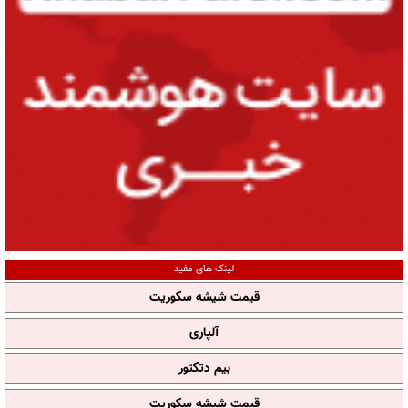
لینک های مفید
قیمت شیشه سکوریت
آلپاری
بیم دتکتور
قیمت شیشه سکوریت