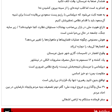
هشدار صنعا به عربستان: وقت تلف نکنید
اعدام بد است اما قلب تپنده‌ای را از سینه بیرون کشیدن نه!
به همه ثابت می‌شود که دیپلماسی با رژیم پست سعودی بی‌فایده است| برای تنبیه
آل‌سعود باید با اقدام نظامی تحقیرشان کنیم
تاراج هویت ملی در بازار بی‌صاحب پوشاک؛ مسئولان نظارت کجا خوابیده‌اند؟ / زیر سایه
جنگ، جامعه در حال بی‌حیا شدن است
هوش مصنوعی چگونه عملیات فضاپیماها و ماهواره‌ها را تغییر می‌دهد؟
انفجارها کی‌یف را دوباره لرزاند
وقوع انفجار در تاسیسات گازی شهر جبیل عربستان
یک کشته و ۱۲ مسموم به دنبال مصرف مشروبات الکلی در نیشابور
دیپلماسی با عربستان نتیجه‌بخش نیست؛ پاسخ نظامی ضروری است
مقاومت یمن؛ دو خیز اساسی
توافقِ بدونِ تاییدِ رهبری؛ تنها یک قراردادِ بی‌ارزش است
۳۰ سال واگذاری و خروج ثروت ملی؛ گام دوم تضعیف بنیه مردم وایجاد نارضایتی در بین
احاد مردم
سفر فرمانده سنتکام به اراضی اشغالی
پربازدید ها