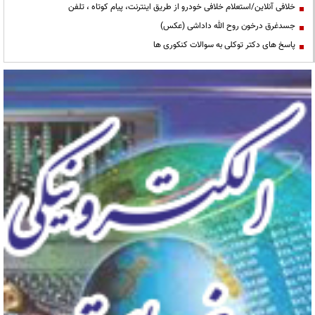
خلافی آنلاین/استعلام خلافی خودرو از طریق اینترنت، پیام کوتاه ، تلفن
جسدغرق درخون روح الله داداشی (عکس)
پاسخ های دکتر توکلی به سوالات کنکوری ها