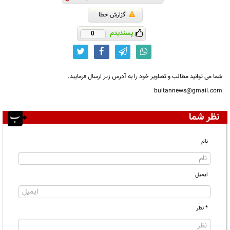
گزارش خطا
پسندیدم
0
شما می توانید مطالب و تصاویر خود را به آدرس زیر ارسال فرمایید.
bultannews@gmail.com
نظر شما
نام
ایمیل
* نظر