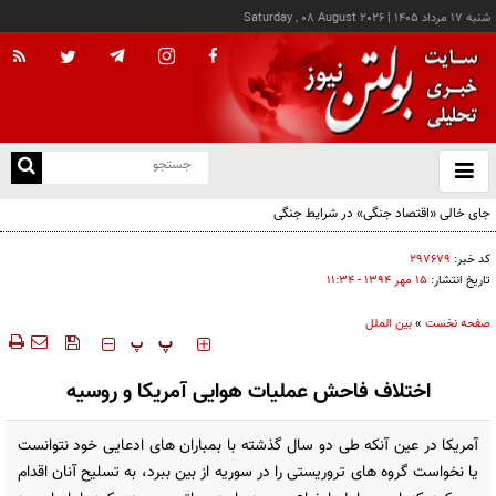
شنبه ۱۷ مرداد ۱۴۰۵
|
Saturday , 08 August 2026
از
و
ته
جای خالی «اقتصاد جنگی» در شرایط جنگی
ن
نو
کد خبر:
۲۹۷۶۷۹
تاریخ انتشار:
۱۵ مهر ۱۳۹۴ - ۱۱:۳۴
صفحه نخست
»
بین الملل
‍‍‍ پ
پ
اختلاف فاحش عملیات هوایی آمریکا و روسیه
آمریکا در عین آنکه طی دو سال گذشته با بمباران های ادعایی خود نتوانست
یا نخواست گروه های تروریستی را در سوریه از بین ببرد، به تسلیح آنان اقدام