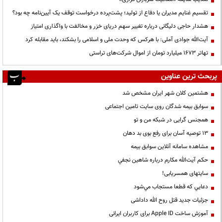
تقسیم غنایم مدیران یا دفاع از تولید؛ پشت‌پرده درخواست توقف یک آیین‌نامه چه بود؟
هشدار حاجی دلیگانی درباره تغییر سهم دریای خزر و مخالفت با واگذاری امتیاز
آیت‌الله جوادی آملی: با هرکس که وحدت ملی و اسلامی را بشکند، باید مقابله کرد
تهاتر ۱۶۷۳ میلیارد تومان از اموال شرکت‌های تراستی
پربحث ترین عناوین
هشتمین کلان شهر ایران مشخص شد
سوابق بیمه شدگان روی سایت تامین اجتماعی
همجنس گرایی در شبکه من و تو
13 توصیه آسان برای رفع بوی بد دهان
مشاهده سامانه آنلاين سوابق بیمه
حكم آيت‌الله مكارم درباره شاهين نجفي
سایتهای همسریابی!
دعايي كه قطعا مستجاب مي‌شود
جزئیات جدید قتل روح الله داداشی
آموزش ساخت Apple ID برای کاربران ایرانی