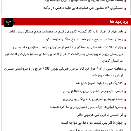
دستگیری ۱۰۴ مظنون طی عملیات‌هایی علیه داعش در ترکیه
پربازدید ها
باید افراد کارآمدتر را به کار گرفت/ کاری می کنیم در معیشت مردم مشکلی پیش نیاید
رویترز: هشدار صریح ایران خطر شروع جنگ را متوقف کرد
وزارت اطلاعات: شناسایی و دستگیری ۲۱ نفر از مزدوران مرتبط با سازمان جاسوسی و
تروریستی رژیم صهیونیستی و بازداشت ۴ نفر از اعضای باندهای مسلح شرارت و اغتشاش
در استان کرمان
معامله بیش از ۴۱۳ هزار تن کالا در بازار فیزیکی بورس کالا / حراج باز و پتروشیمی پیشران
ارزش معاملات روز شدند
کالابرگ این خانوارها امروز شارژ شد
ترامپ: ترجیح می‌دهم با ایران به توافق برسم
حمله نیروهای اسرائیلی به خبرنگار پرس‌تی‌وی
ونس: ایرانی‌ها طرف بسیار دشواری برای مذاکره هستند
از التماس تا فروپاشی هژمونی دلار
جهان با افزایش قیمت مواد غذایی مواجه است
تکذیب شایعه «معافیت سربازان فراری»