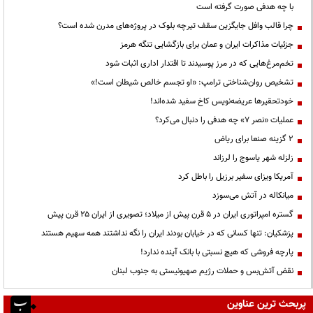
با چه هدفی صورت گرفته است
چرا قالب وافل جایگزین سقف تیرچه بلوک در پروژه‌های مدرن شده است؟
جزئیات مذاکرات ایران و عمان برای بازگشایی تنگه هرمز
تخم‌مرغ‌هایی که در مرز پوسیدند تا اقتدار اداری اثبات شود
تشخیص روان‌شناختی ترامپ: «او تجسم خالص شیطان است!»
خودتحقیرها عریضه‌نویس کاخ سفید شده‌اند!
عملیات «نصر ۷» چه هدفی را دنبال می‌کرد؟
۲ گزینه صنعا برای ریاض
زلزله شهر یاسوج را لرزاند
آمریکا ویزای سفیر برزیل را باطل کرد
میانکاله در آتش می‌سوزد
گستره امپراتوری ایران در ۵ قرن پیش از میلاد؛ تصویری از ایران ۲۵ قرن پیش
پزشکیان: تنها کسانی که در خیابان بودند ایران را نگه نداشتند همه سهیم هستند
پارچه فروشی که هیچ نسبتی با بانک آینده ندارد!
نقض آتش‌بس و حملات رژیم صهیونیستی به جنوب لبنان
پربحث ترین عناوین