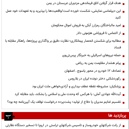
هدف قرار گرفتن اتاق‌ فرماندهی مزدوران عربستان در یمن
این دیپلماسی نمایشی، شکست خورده است/واقعیت‌ها را بپذیرید و به تعهدات خود عمل
کنید
امید مالباختگان رمزارز آبکی به فروش اموال محکومان
از التماس تا فروپاشی هژمونی دلار
مطالبه برای شکستن انحصار پیمانکاری؛ نظارت دقیق بر واگذاری پروژه‌ها، راهکار مقابله با
فساد
حمله نیروهای اسرائیلی به خبرنگار پرس‌تی‌وی
پیام هشدار مقاومت یمن به ریاض
تصادف ۱۲ خودرو در محور یاسوج ـ اصفهان
رکوردشکنی دختر دونده ایران در بلاروس
پزشکیان: مشروطه نقطه عطف بیداری و آزادی‌خواهی ملت ایران بود
آیت‌الله جوادی آملی: با هرکس که وحدت ملی و اسلامی را بشکند، باید مقابله کرد
تقسیم غنایم مدیران یا دفاع از تولید؛ پشت‌پرده درخواست توقف یک آیین‌نامه چه بود؟
پربازدید ها
از رانت‌ شرکتهای خودروساز و تاسیس شرکتهای تراستی در اروپا تا تسخیر دستگاه نظارتی