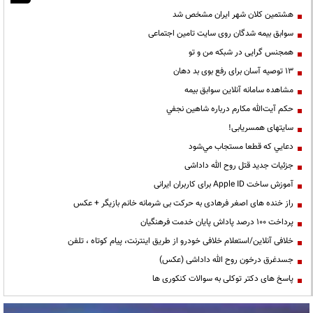
هشتمین کلان شهر ایران مشخص شد
سوابق بیمه شدگان روی سایت تامین اجتماعی
همجنس گرایی در شبکه من و تو
13 توصیه آسان برای رفع بوی بد دهان
مشاهده سامانه آنلاين سوابق بیمه
حكم آيت‌الله مكارم درباره شاهين نجفي
سایتهای همسریابی!
دعايي كه قطعا مستجاب مي‌شود
جزئیات جدید قتل روح الله داداشی
آموزش ساخت Apple ID برای کاربران ایرانی
راز خنده های اصغر فرهادی به حرکت بی شرمانه خانم بازیگر + عکس
پرداخت ۱۰۰ درصد پاداش پایان خدمت فرهنگیان
خلافی آنلاین/استعلام خلافی خودرو از طریق اینترنت، پیام کوتاه ، تلفن
جسدغرق درخون روح الله داداشی (عکس)
پاسخ های دکتر توکلی به سوالات کنکوری ها