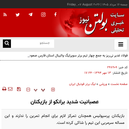
جمعه ۱۶ مرداد ۱۴۰۵
|
Friday , 07 August 2026
از
و
ته
فولاد غدیر نی‌ریز به جمع چهار تیم برتر سوپرلیگ والیبال استان فارس صعود کرد
ن
نو
کد خبر:
۲۹۷۲۰۹
تاریخ انتشار:
۱۳ مهر ۱۳۹۴ - ۱۷:۲۴
صفحه نخست
»
ورزشی
»
لیگ برتر فوتبال ایران
‍‍‍ پ
پ
عصبانیت شدید برانکو از بازیکنان
بازیکنان پرسپولیس همچنان تمرکز لازم برای انجام تمرین را ندارند و این
مساله سرمربی این تیم را شاکی کرده است.