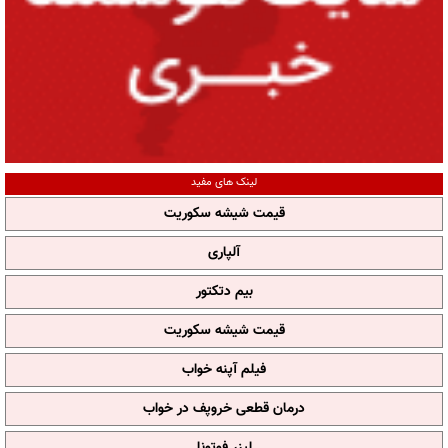
لینک های مفید
قیمت شیشه سکوریت
آلپاری
بیم دتکتور
قیمت شیشه سکوریت
فیلم آپنه خواب
درمان قطعی خروپف در خواب