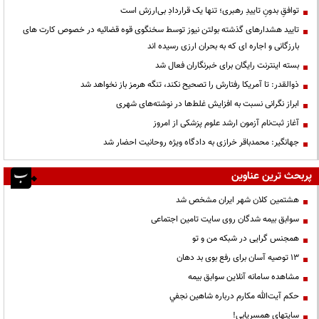
توافقِ بدونِ تاییدِ رهبری؛ تنها یک قراردادِ بی‌ارزش است
تایید هشدارهای گذشته بولتن نیوز توسط سخنگوی قوه قضائیه در خصوص کارت های
بارزگانی و اجاره ای که به بحران ارزی رسیده اند
بسته اینترنت رایگان برای خبرنگاران فعال شد
ذوالقدر: تا آمریکا رفتارش را تصحیح نکند، تنگه هرمز باز نخواهد شد
ابراز نگرانی نسبت به افزایش غلط‌ها در نوشته‌های شهری
آغاز ثبت‌نام آزمون ارشد علوم پزشکی از امروز
جهانگیر: محمدباقر خرازی به دادگاه ویژه روحانیت احضار شد
پربحث ترین عناوین
هشتمین کلان شهر ایران مشخص شد
سوابق بیمه شدگان روی سایت تامین اجتماعی
همجنس گرایی در شبکه من و تو
13 توصیه آسان برای رفع بوی بد دهان
مشاهده سامانه آنلاين سوابق بیمه
حكم آيت‌الله مكارم درباره شاهين نجفي
سایتهای همسریابی!