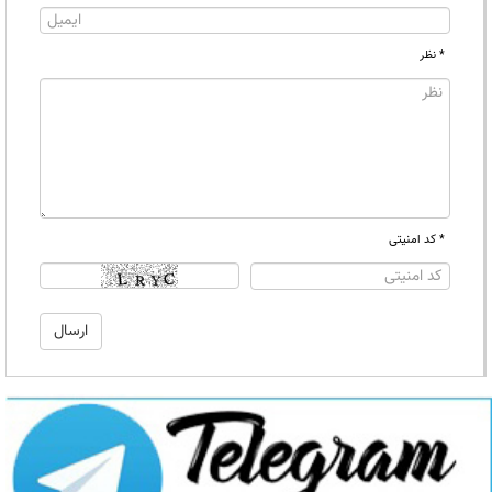
* نظر
* کد امنیتی