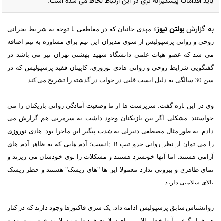
باید اقدامات پیشگیرانه تری در این ارتباط لحاظ می شده است.
به گزارش
بولتن نیوز
؛
مهدی خانبان که در مقاطعی با توجه به شرایط بحرانی
روحی و روانی پرسپولیس از سوی مدیران این تیم برای مشاوره به تیم اضافه
می شد که عضو هیات علمی دانشگاه شهید بهشتی تهران نیز می باشد در
گفتگویی شرایط روحی و روانی هادی نوروزی، کاپیتان فقید پرسپولیس که در
سن 30 سالگی به دلیل ایست قلبی در خواب در گذشته را تشریح می کند.
وی در این باره گفت: سرپرست ها از ما وضعیت آمادگی روانی بازیکنان را می
خواستند. مشکلی اگر بین بازیکنان وجود داشت به سرمربی هم گزارش می
دادم. به طور مثال مصطفی دنیزلی به شدت پیگیر این ماجرا بود. هادی نوروزی
را می توان از نظر روانی جزو تیپ B دانست؛ آدم هایی که به ظاهر آدم های
آرامی هستند. اما آنها خونسرد هستند و مشکلات را توی خودشان می ریزند و
نمای ظاهری و بیرونی ندارد معمولا این ها "های ریسک" هستند و خطر ریسک
بالای سلامتی دارند.
روانشناس سابق پرسپولیس ادامه داد: یک سری فاکتورها وجود دارند که در کنار
هم قرار گرفتن آنها خطر بالایی برای سلامت فرد دارد و سلامت فرد مورد تهدید