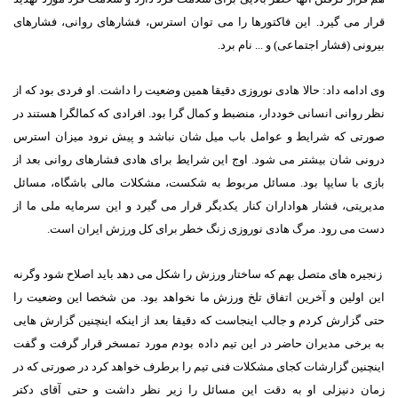
قرار می گیرد. این فاکتورها را می توان استرس، فشارهای روانی، فشارهای
بیرونی (فشار اجتماعی) و ... نام برد.
وی ادامه داد: حالا هادی نوروزی دقیقا همین وضعیت را داشت. او فردی بود که از
نظر روانی انسانی خوددار، منضبط و کمال گرا بود. افرادی که کمالگرا هستند در
صورتی که شرایط و عوامل باب میل شان نباشد و پیش نرود میزان استرس
درونی شان بیشتر می شود. اوج این شرایط برای هادی فشارهای روانی بعد از
بازی با سایپا بود. مسائل مربوط به شکست، مشکلات مالی باشگاه، مسائل
مدیریتی، فشار هواداران کنار یکدیگر قرار می گیرد و این سرمایه ملی ما از
دست می رود. مرگ هادی نوروزی زنگ خطر برای کل ورزش ایران است.
زنجیره های متصل بهم که ساختار ورزش را شکل می دهد باید اصلاح شود وگرنه
این اولین و آخرین اتفاق تلخ ورزش ما نخواهد بود. من شخصا این وضعیت را
حتی گزارش کردم و جالب اینجاست که دقیقا بعد از اینکه اینچنین گزارش هایی
به برخی مدیران حاضر در این تیم داده بودم مورد تمسخر قرار گرفت و گفت
اینچنین گزارشات کجای مشکلات فنی تیم را برطرف خواهد کرد در صورتی که در
زمان دنیزلی او به دقت این مسائل را زیر نظر داشت و حتی آقای دکتر