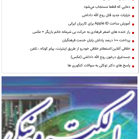
دعايي كه قطعا مستجاب مي‌شود
جزئیات جدید قتل روح الله داداشی
آموزش ساخت Apple ID برای کاربران ایرانی
راز خنده های اصغر فرهادی به حرکت بی شرمانه خانم بازیگر + عکس
پرداخت ۱۰۰ درصد پاداش پایان خدمت فرهنگیان
خلافی آنلاین/استعلام خلافی خودرو از طریق اینترنت، پیام کوتاه ، تلفن
جسدغرق درخون روح الله داداشی (عکس)
پاسخ های دکتر توکلی به سوالات کنکوری ها