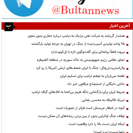
آخرین اخبار
هشدار گرینلند به شرکت نفتی نزدیک به ترامپ درباره حفاری بدون مجوز
95 واحد تولیدی آسیب‌دیده از جنگ در تهران به چرخه تولید بازگشتند
بیروت فعلاً برنامه‌ای برای گفت‌وگوی تازه با تل‌آویو ندارد
تجاوز نظامی رژیم صهیونیستی به خاک سوریه در منطقه القنیطره
وال‌استریت‌ژرونال: جنگ با ایران ضعف‌های ارتش آمریکا را رو کرد
طعنه سی‌ان‌ان به توهم ترامپ برای تسلیم ایران
حاجی دلیگانی از استیضاح عراقچی خبر داد
شروط ایران برای بازگشایی تنگه هرمز بی‌اعتنا به لاف‌های گزاف ترامپ
تبریک قالیباف به محسن رضایی
آنچه در انتظار عربستان است فراتر از تصورات است
توقف جنگ اوکراین بدون از بین بردن ریشه‌های آن ممکن نیست
اینکه ایران دست بالا را دارد واقعیت است
دعوا نیست؛ نبرد است!