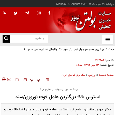
دوشنبه ۱۹ مرداد ۱۴۰۵
|
Monday , 10 August 2026
از
و
ته
فولاد غدیر نی‌ریز به جمع چهار تیم برتر سوپرلیگ والیبال استان فارس صعود کرد
ن
نو
کد خبر:
۲۹۷۱۸۴
تاریخ انتشار:
۱۳ مهر ۱۳۹۴ - ۱۶:۰۸
صفحه نخست
»
ورزشی
»
لیگ برتر فوتبال ایران
‍‍‍ پ
پ
پزشک سابق پرسپولیس مطرح می‌کند
استرس بالا؛ بزرگترین عامل فوت نوروزی/سند
دکتر مهدی خانبان، اعلام کرد استرس هادی نوروزی از همان ابتدا بالا بوده و