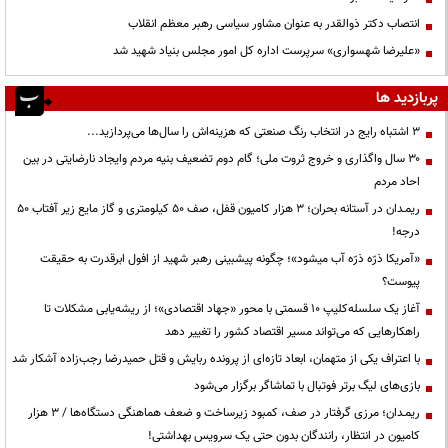
انتصاب دکتر ذوالقدر به عنوان مشاور سیاسی رهبر معظم انقلاب
«علیرضا شهسواری» سرپرست اداره کل امور مجلس بنیاد شهید شد
پربازدید ها
3 اشتباه رایج در انتخاب رنگ صنعتی که هزینه‌اش را سال‌ها می‌پردازید...
۳۰ سال واگذاری و خروج ثروت ملی؛ گام دوم تضعیف بنیه مردم وایجاد نارضایتی در بین
احاد مردم
ریمـدان در آستانه بحران؛ ۳ هزار کامیون قفل، صف ۵۰ کیلومتری و گاز مایع زیر آفتاب ۵۰
درجه!
«آمریکا ذرّه ذرّه آب میشود»؛ چگونه پیشبینی رهبر شهید از افول ابرقدرت به حقیقت
پیوست؟
آغاز یک سلسله‌کلیپ ۱۰ قسمتی با محور «جهاد اقتصادی»؛ از ریشه‌یابی مشکلات تا
راهکارهایی که می‌تواند مسیر اقتصاد کشور را تغییر دهد
با اعتراف یکی از متهمان، ابعاد تازه‌ای از پرونده ربایش و قتل حمیدرضا رجب‌زاده آشکار شد
بازی‌های لیگ برتر فوتبال با تماشاگر برگزار می‌شود
ریمـدان؛ مرزی گرفتار در صف، کمبود زیرساخت و ضعف هماهنگی دستگاه‌ها / ۳ هزار
کامیون در انتظار، رانندگان بدون حتی یک سرویس بهداشتی!