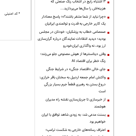
3 اشتباه رایج در انتخاب رنگ صنعتی که
هزینه‌اش را سال‌ها می‌پردازید...
* کد امنیتی
«چرا نباید از شما متنفر باشند؟»؛ پاسخ معنادار
یک کاربر خارجی به قدرت و توانمندی ایرانیان
صمصامی خطاب به پزشکیان: خودتان در مجلس
بودید؛ دیدید انتقادات نمایندگان درباره گران‌سازی
ارز بود، نه واگذاری ایران‌خودرو
وقتی دیتاسنترها از هوش مصنوعی جلو می‌زنند؛
زنگ خطر برای اقتصاد AI
جای خالی «اقتصاد جنگی» در شرایط جنگی
واکنش امام جمعه اردبیل به سخنان باقر خرازی:
دروغ بستن به رهبری قطعاً جرم بسیار بزرگی
است
از خبرسازی تا جریان‌سازی نقشه راه مدیران
هوشمند
بسنت مدعی شد: به زودی شاهد توافق با ایران
خواهیم بود
اعتراف رسانه‌های خارجی به شکست ترامپ؛