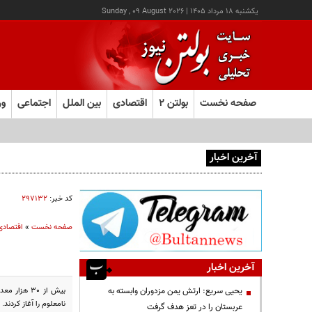
يکشنبه ۱۸ مرداد ۱۴۰۵
|
Sunday , 09 August 2026
صفحه نخست
بولتن ۲
اقتصادی
بین الملل
اجتماعی
ور
آخرین اخبار
کد خبر:
۲۹۷۱۳۲
صفحه نخست
»
اقتصادی
آخرین اخبار
بیش از 30 
یحیی سریع: ارتش یمن مزدوران وابسته به
نامعلوم را آغاز کردند.
عربستان را در تعز هدف گرفت