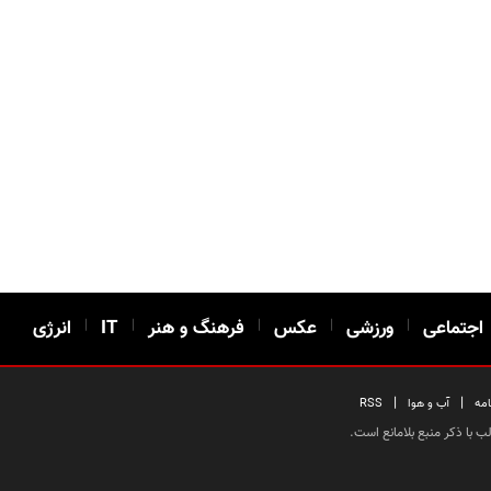
اجتماعی
|
ورزشی
|
عکس
|
فرهنگ و هنر
|
IT
|
انرژی
|
|
امه
آب و هوا
RSS
 با ذکر منبع بلامانع است.