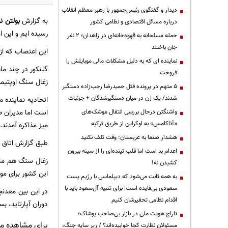
دیدار و گفتگوی رئیس‌جمهور با رهبر معظم انقلاب
به گزارش
بولتن نی
درباره مسائل اقتصادی و نظامی کشور
رسیده ایم و این 
حمله مسلحانه به قهوه‌خانه‌ای در زاهدان؛ ۲ نفر
جان باختند
این اعتصاب که از 
نماینده ای که به دلیل مشکلات مالی موبایلش را
گلنکور در چند ما
فروخت
زغال سنگ اوپتیمو
۵ متهم در پرونده قتل حمیدرضا رجب‌زاده دستگیر
شدند/ یک زن در میان دستگیرشدگان + جزئیات
است اما مدیران 
واشنگتن درحال بررسی انتقال موشک‌های
«آتاکامس» به اوکراین از طریق ترکیه
میز مذاکره آمدند.
هشدار صنعا به عربستان: وقت تلف نکنید
طبق گزارش اتاق معادن 
اعدام بد است اما قلب تپنده‌ای را از سینه بیرون
زغال سنگ هم مان
کشیدن نه!
این کشور برای مو
به همه ثابت می‌شود که دیپلماسی با رژیم پست
سعودی بی‌فایده است| برای تنبیه آل‌سعود باید با
در این بین معدنچ
اقدام نظامی تحقیرشان کنیم
دوران آپارتاید، بس
تاراج هویت ملی در بازار بی‌صاحب پوشاک؛
برای مشاهده مطا
مسئولان نظارت کجا خوابیده‌اند؟ / زیر سایه جنگ،