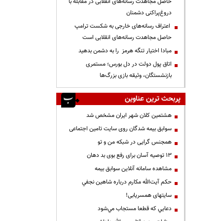
حاصل مجاهدت رسانه‌های انقلابی در مقابله با
دروغ‌پراکنی دشمنان
اعتراف رسانه‌های خارجی به شکست ترامپ
حاصل مجاهدت رسانه‌های انقلابی است
مبادا اختیار تنگه هرمز را به دشمن بدهید
اتاق پول دولت در دل بورس؛ مستمری
بازنشستگان، وثیقه بازی بزرگ‌ها
پربحث ترین عناوین
هشتمین کلان شهر ایران مشخص شد
سوابق بیمه شدگان روی سایت تامین اجتماعی
همجنس گرایی در شبکه من و تو
13 توصیه آسان برای رفع بوی بد دهان
مشاهده سامانه آنلاين سوابق بیمه
حكم آيت‌الله مكارم درباره شاهين نجفي
سایتهای همسریابی!
دعايي كه قطعا مستجاب مي‌شود