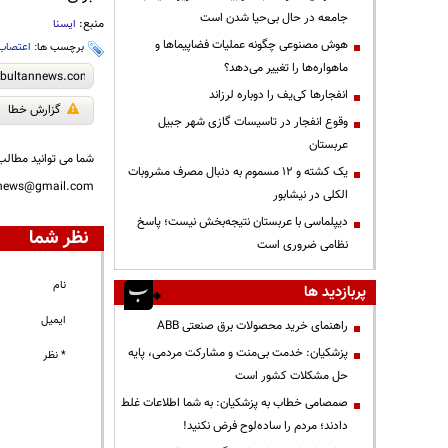
جامعه در حال بی‌حیا شدن است
منبع:
ایسنا
هوش مصنوعی چگونه عملیات فضاپیماها و
برچسب ها:
اعتصاب
ماهواره‌ها را تغییر می‌دهد؟
انفجارها کی‌یف را دوباره لرزاند
گزارش خطا
وقوع انفجار در تاسیسات گازی شهر جبیل
عربستان
شما می توانید مطالب 
یک کشته و ۱۲ مسموم به دنبال مصرف مشروبات
nnews@gmail.com
الکلی در نیشابور
دیپلماسی با عربستان نتیجه‌بخش نیست؛ پاسخ
نظر شما
نظامی ضروری است
نام
پربازدید ها
ایمیل
راهنمای خرید محصولات برق صنعتی ABB
پزشکیان: خدمت بی‌منت و مشارکت مردمی، پایه
* نظر
حل مشکلات کشور است
صمصامی خطاب به پزشکیان: به شما اطلاعات غلط
دادند؛ مردم را ساده‌لوح فرض نکنید!