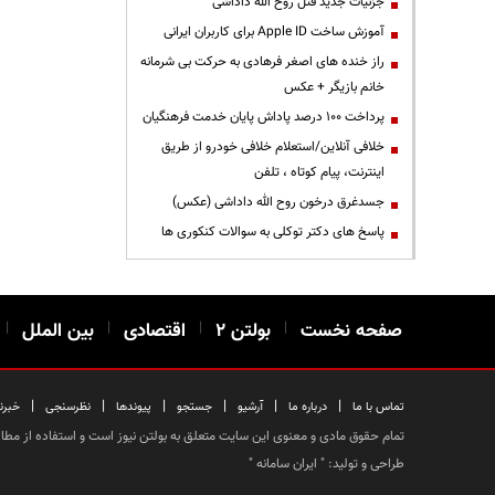
جزئیات جدید قتل روح الله داداشی
آموزش ساخت Apple ID برای کاربران ایرانی
راز خنده های اصغر فرهادی به حرکت بی شرمانه
خانم بازیگر + عکس
پرداخت ۱۰۰ درصد پاداش پایان خدمت فرهنگیان
خلافی آنلاین/استعلام خلافی خودرو از طریق
اینترنت، پیام کوتاه ، تلفن
جسدغرق درخون روح الله داداشی (عکس)
پاسخ های دکتر توکلی به سوالات کنکوری ها
صفحه نخست
|
بولتن ۲
|
اقتصادی
|
بین الملل
|
|
|
|
|
|
|
تماس با ما
درباره ما
آرشیو
جستجو
پیوندها
نظرسنجی
خبرن
تمام حقوق مادی و معنوی این سایت متعلق به بولتن نیوز است و استفاده از مطالب
طراحی و تولید: "
ایران سامانه
"