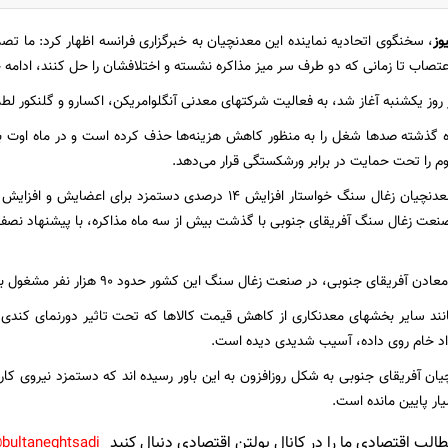
وز
، سخنگوی اتحادیه نماینده این معدنچیان به خبرگزاری فرانسه اظهار کرد: ما تص
اعتصاب تا زمانی که دو طرف سر میز مذاکره نشسته و اختلافشان را حل کنند، ادامه
روز یکشنبه آغاز شد، به فعالیت شرکتهای معدنی آنگلوامریکن، اکسارو و گلنکور لطم
ه گذشته صدها شغل را به منظور کاهش هزینه‌ها حذف کرده است و در ماه اوت با 
م را تحت حمایت در برابر ورشکستگی قرار می‌دهد.
صنعت زغال سنگ آفریقای جنوبی با گذشت بیش از سه ماه مذاکره، با پیشنهاد نص
آفریقای جنوبی، در صنعت زغال سنگ این کشور حدود 90 هزار نفر مشغول به کارند.
ند سایر بخشهای معدنکاری از کاهش قیمت کالاها که تحت تاثیر دورنمای کندی
اد خام روی داده، آسیب شدیدی دیده است.
یان آفریقای جنوبی به شکل روزافزون به این باور رسیده اند که دستمزد نیروی ک
یار پایین مانده است.
لب اقتصادی ما را در کانال بولتن اقتصادی دنبال کنید
bultaneghtsadi@