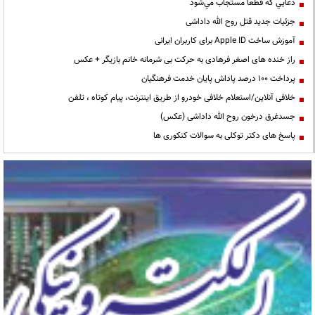
دعايي كه قطعا مستجاب مي‌شود
جزئیات جدید قتل روح الله داداشی
آموزش ساخت Apple ID برای کاربران ایرانی
راز خنده های اصغر فرهادی به حرکت بی شرمانه خانم بازیگر + عکس
پرداخت ۱۰۰ درصد پاداش پایان خدمت فرهنگیان
خلافی آنلاین/استعلام خلافی خودرو از طریق اینترنت، پیام کوتاه ، تلفن
جسدغرق درخون روح الله داداشی (عکس)
پاسخ های دکتر توکلی به سوالات کنکوری ها