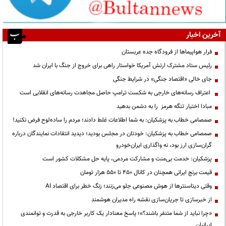
آخرین اخبار
فرار هواپیماها از فرودگاه جده عربستان
رئیس ستاد مشترک ارتش آمریکا خواستار راهی برای خروج از جنگ با ایران شد
جای خالی «اقتصاد جنگی» در شرایط جنگی
اعتراف رسانه‌های خارجی به شکست ترامپ حاصل مجاهدت رسانه‌های انقلابی است
مبادا اختیار تنگه هرمز را به دشمن بدهید
صمصامی خطاب به پزشکیان: به شما اطلاعات غلط دادند؛ مردم را ساده‌لوح فرض نکنید!
صمصامی خطاب به پزشکیان: خودتان در مجلس بودید؛ دیدید انتقادات نمایندگان درباره
گران‌سازی ارز بود، نه واگذاری ایران‌خودرو
پزشکیان: خدمت بی‌منت و مشارکت مردمی، پایه حل مشکلات کشور است
قیمت‌ برنج ایرانی همچنان در کانال ۴۵۰ تا ۵۵۰ هزار تومان
وقتی دیتاسنترها از هوش مصنوعی جلو می‌زنند؛ زنگ خطر برای اقتصاد AI
از خبرسازی تا جریان‌سازی نقشه راه مدیران هوشمند
«چرا نباید از شما متنفر باشند؟»؛ پاسخ معنادار یک کاربر خارجی به قدرت و توانمندی
ایرانیان