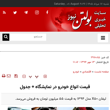
شنبه ۱۷ مرداد ۱۴۰۵
|
Saturday , 08 August 2026
از
و
ته
کالابرگ این خانوارها امروز شارژ شد
ن
نو
کد خبر:
۲۹۷۰۸۵
تاریخ انتشار:
۱۳ مهر ۱۳۹۴ - ۱۱:۰۷
صفحه نخست
»
اقتصادی
»
خودرو
‍‍‍ پ
پ
قیمت انواع خودرو در نمایشگاه + جدول
لیفان X50 مدل 1394 به قیمت 55 میلیون تومان به فروش می‌رسد.