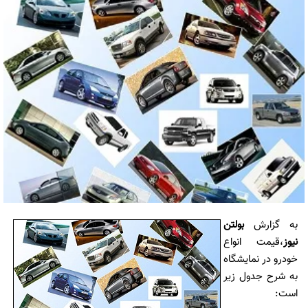
به گزارش
بولتن
نیوز
،قیمت انواع
خودرو در نمایشگاه
به شرح جدول زیر
است: