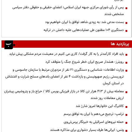
پس از رأی شورای مرکزی جبهه ایران اسلامی؛ اعضای حقیقی و حقوقی دفتر سیاسی
مشخص شدند
بسنت مدعی شد: به زودی شاهد توافق با ایران خواهیم بود
دستگیری ۱۰۴ مظنون طی عملیات‌هایی علیه داعش در ترکیه
پربازدید ها
باید افراد کارآمدتر را به کار گرفت/ کاری می کنیم در معیشت مردم مشکلی پیش نیاید
رویترز: هشدار صریح ایران خطر شروع جنگ را متوقف کرد
وزارت اطلاعات: شناسایی و دستگیری ۲۱ نفر از مزدوران مرتبط با سازمان جاسوسی و
تروریستی رژیم صهیونیستی و بازداشت ۴ نفر از اعضای باندهای مسلح شرارت و اغتشاش
در استان کرمان
معامله بیش از ۴۱۳ هزار تن کالا در بازار فیزیکی بورس کالا / حراج باز و پتروشیمی پیشران
ارزش معاملات روز شدند
کالابرگ این خانوارها امروز شارژ شد
ترامپ: ترجیح می‌دهم با ایران به توافق برسم
حمله نیروهای اسرائیلی به خبرنگار پرس‌تی‌وی
ونس: ایرانی‌ها طرف بسیار دشواری برای مذاکره هستند