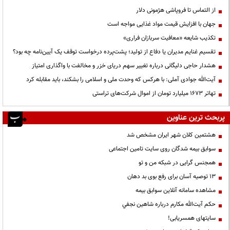
از التماس تا فروپاشی هژمونی دلار
جهان با افزایش قیمت مواد غذایی مواجه است
تکذیب شایعه «معافیت سربازان فراری»
تقسیم غنایم مدیران یا دفاع از تولید؛ پشت‌پرده درخواست توقف یک آیین‌نامه چه بود؟
هشدار حاجی دلیگانی درباره تغییر سهم دریای خزر و مخالفت با واگذاری امتیاز
آیت‌الله جوادی آملی: با هرکس که وحدت ملی و اسلامی را بشکند، باید مقابله کرد
تهاتر ۱۶۷۳ میلیارد تومان از اموال شرکت‌های تراستی
پربحث ترین عناوین
هشتمین کلان شهر ایران مشخص شد
سوابق بیمه شدگان روی سایت تامین اجتماعی
همجنس گرایی در شبکه من و تو
13 توصیه آسان برای رفع بوی بد دهان
مشاهده سامانه آنلاين سوابق بیمه
حكم آيت‌الله مكارم درباره شاهين نجفي
سایتهای همسریابی!