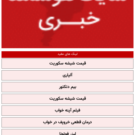
لینک های مفید
قیمت شیشه سکوریت
آلپاری
بیم دتکتور
قیمت شیشه سکوریت
فیلم آپنه خواب
درمان قطعی خروپف در خواب
لیزر فوتونا