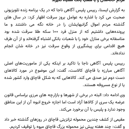
مردم خانه‌شان را با شعب بانک اشتباه نگیرند
به گزارش ایسنا، رییس پلیس آگاهی ناجا که در یک برنامه زنده تلویزیونی
صحبت می کرد با اشاره به عوامل بروز سرقت اظهار کرد: در سال های
گذشته مردم اموال گرانبهایشان را در خانه نگه می داشتند و ما
پرونده‌هایی داشتیم که از منزل فرد 100 سکه طلا سرقت شده بود
متاسفانه برخی منازل خود را با شعبات بانکی اشتباه گرفته‌اند و از آن طرف
هیچ اقدامی برای پیشگیری از وقوع سرقت نیز در خانه شان انجام
نداده‌اند.
رییس پلیس آگاهی ناجا با تاکید بر اینکه یکی از ماموریت‌های اصلی
آگاهی مبارزه با قاچاق کالاست، گفت: این موضوع در مورد کالاهای
دست دوم نیز صدق می کند. کالاهایی که به شکل قاچاق وارد کشور شده
یا از نوع مسروقه هستند.
وی ادامه داد: البته در برخی از شهرها و بازارچه های مرزی براساس قانون
عرضه یک سری از کالاها آزاد است اما اجازه خروج انبوه آن از این مناطق
وجود ندارد و پلیس با آن برخورد می‌کند.
مقیمی از کشف چندین محموله ترانزیتی قاچاق در روزهای گذشته خبر داد
و گفت: چند هفته پیش نیز محموله بزرگ قاچاق میوه را توقیف کردیم.