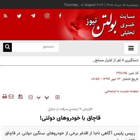
پنجشنبه ۱۵ مرداد ۱۴۰۵
|
Thursday , 06 August 2026
از
و
ته
دستگیری ۸ نفر از اشرار مسلح شاخص و مرتبطین گروهک‌های تروریستی
ن
نو
کد خبر:
۲۹۷۰۲۵
تاریخ انتشار:
۱۳ مهر ۱۳۹۴ - ۰۹:۵۹
صفحه نخست
»
اجتماعی
‍‍‍ پ
پ
افزایش 9 درصدی سرقت از منازل
قاچاق با خودروهای دولتی!
رییس پلیس آگاهی ناجا از اقدام برخی از خودروهای سنگین دولتی در قاچاق