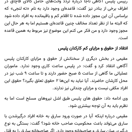
رییس پلیس آگاهی ناجا درباره تردد وانت‌های حامل کالای قاچاق در
اطراف برخی از بنادر نیز گفت: قاعده‌ای وجود دارد به نام «ته لنجی» که
براساس آن این مجوز داده شده تا اقلام کم و باقیمانده به افراد داده شود
که البته ما از نظر تعداد مخالف چنین قاعده‌ای هستیم اما به هر حال این
مجوز وجود دارد و من فکر می کنم این موضوع نیز مربوط به همین قاعده
است.
انتقاد از حقوق و مزایای کم کارکنان پلیس
مقیمی در بخش دیگری از سخنانش از حقوق و مزایای کارکنان پلیس
آگاهی انتقاد کرد و گفت: در پلیس ساعت کاری وجود ندارد. ماموران
عملیاتی ما گاهی از ساعت 5 صبح حضور دارند و تا ساعت 9 شب نیز در
محل کارشان حاضرند. آیا نباید به این‌ها 2 حقوق تعلق بگیرد؟ حقوق این
افراد مکفی نیست و مزایای چندانی نیز ندارند.
وی ادامه داد:‌ حقوق های پلیس طبق اشل نیروهای مسلح است اما به
نظرم باید به آن‌ توجه بیشتری شود.
مقیمی درباره اینکه آیا در صورت ورود سارق به خانه افراد درگیرشدن با
سارق می‌تواند باعث محکومیت صاحب خانه شود؟ گفت:‌ بستگی به نوع
درگیری میان سارق و صاحبخانه وجود دارد. اگر صاحبخانه سارق را به قتل