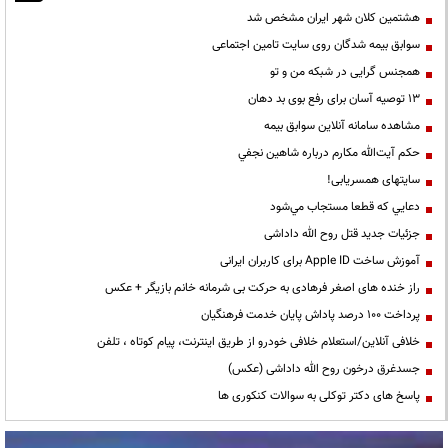
هشتمین کلان شهر ایران مشخص شد
سوابق بیمه شدگان روی سایت تامین اجتماعی
همجنس گرایی در شبکه من و تو
13 توصیه آسان برای رفع بوی بد دهان
مشاهده سامانه آنلاين سوابق بیمه
حكم آيت‌الله مكارم درباره شاهين نجفي
سایتهای همسریابی!
دعايي كه قطعا مستجاب مي‌شود
جزئیات جدید قتل روح الله داداشی
آموزش ساخت Apple ID برای کاربران ایرانی
راز خنده های اصغر فرهادی به حرکت بی شرمانه خانم بازیگر + عکس
پرداخت ۱۰۰ درصد پاداش پایان خدمت فرهنگیان
خلافی آنلاین/استعلام خلافی خودرو از طریق اینترنت، پیام کوتاه ، تلفن
جسدغرق درخون روح الله داداشی (عکس)
پاسخ های دکتر توکلی به سوالات کنکوری ها