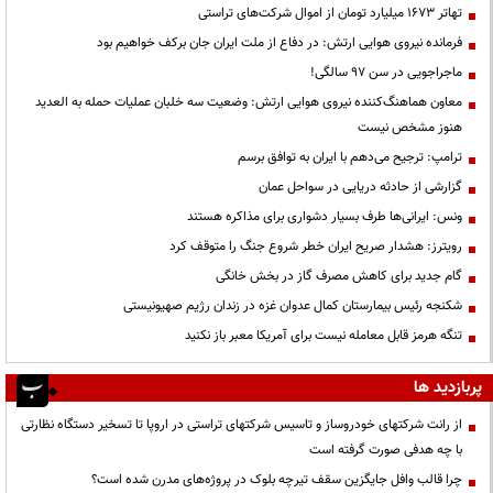
تهاتر ۱۶۷۳ میلیارد تومان از اموال شرکت‌های تراستی
فرمانده نیروی هوایی ارتش: در دفاع از ملت ایران جان برکف خواهیم بود
ماجراجویی در سن ۹۷ سالگی!
معاون هماهنگ‌کننده نیروی هوایی ارتش: وضعیت سه خلبان عملیات حمله به العدید
هنوز مشخص نیست
ترامپ: ترجیح می‌دهم با ایران به توافق برسم
گزارشی از حادثه دریایی در سواحل عمان
ونس: ایرانی‌ها طرف بسیار دشواری برای مذاکره هستند
رویترز: هشدار صریح ایران خطر شروع جنگ را متوقف کرد
گام جدید برای کاهش مصرف گاز در بخش خانگی
شکنجه رئیس بیمارستان کمال عدوان غزه در زندان رژیم صهیونیستی
تنگه هرمز قابل معامله نیست برای آمریکا معبر باز نکنید
پربازدید ها
از رانت‌ شرکتهای خودروساز و تاسیس شرکتهای تراستی در اروپا تا تسخیر دستگاه نظارتی
با چه هدفی صورت گرفته است
چرا قالب وافل جایگزین سقف تیرچه بلوک در پروژه‌های مدرن شده است؟