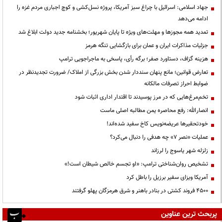
جهاد اسلامی: اسرائیل با چراغ سبز آمریکا، پروژه نسل‌کشی و کوچ اجباری مردم غزه را
ادامه می‌دهد
تمدید همه مجوزها و مهلت‌های ویژه تا پایان شهریور؛ بخشنامه جدید دولت ابلاغ شد
جزئیات مذاکرات ایران و عمان برای بازگشایی تنگه هرمز
هزینه گزاف، دستاورد صفر؛ برگه رأی، پاسخی به ماجراجویی ترامپ
تعارض قوانین؛ مانع پنهان سنددار شدن بخش بزرگی از املاک/ ضرورت تجدیدنظر در
ضوابط احراز تصرفات مالکانه
تخم‌مرغ‌هایی که در مرز پوسیدند تا اقتدار اداری اثبات شود
انصارالله: رفع محاصره یمن مطالبه اصلی ماست
خودتحقیرها عریضه‌نویس کاخ سفید شده‌اند!
عملیات «نصر ۷» چه هدفی را دنبال می‌کرد؟
زلزله شهر یاسوج را لرزاند
تشخیص روان‌شناختی ترامپ: «او تجسم خالص شیطان است!»
آمریکا ویزای سفیر برزیل را باطل کرد
۴۵۰۰ فروند کشتی در بنادر باهنر و شرق هرمزگان پهلو گرفتند
پربحث ترین عناوین