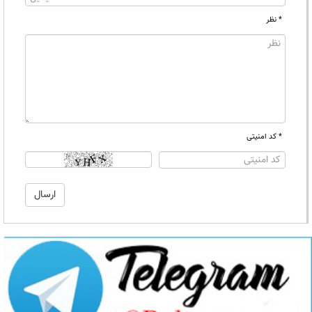
* نظر
* کد امنیتی