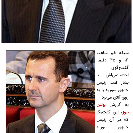
شبکه خبر ساعت
14 و 45 دقیقه
گفت‌وگوی
اختصاصی‌اش با
بشار اسد رئیس
جمهور سوریه را به
روی آنتن می‌برد.
به گزارش
بولتن
نیوز
، این گفت‌وگو
که در آن رئیس
جمهور سوریه