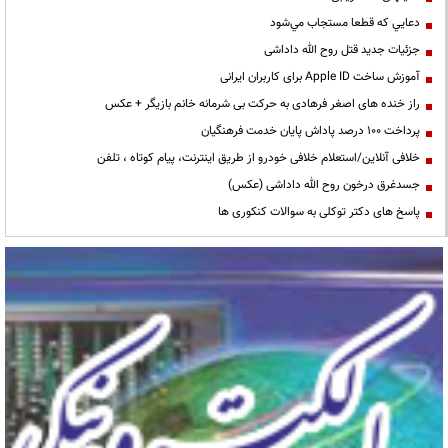
دعايي كه قطعا مستجاب مي‌شود
جزئیات جدید قتل روح الله داداشی
آموزش ساخت Apple ID برای کاربران ایرانی
راز خنده های اصغر فرهادی به حرکت بی شرمانه خانم بازیگر + عکس
پرداخت ۱۰۰ درصد پاداش پایان خدمت فرهنگیان
خلافی آنلاین/استعلام خلافی خودرو از طریق اینترنت، پیام کوتاه ، تلفن
جسدغرق درخون روح الله داداشی (عکس)
پاسخ های دکتر توکلی به سوالات کنکوری ها