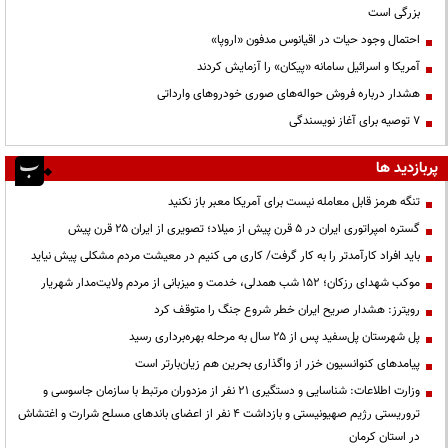
بزرگی است
احتمال وجود حیات در اقیانوس مدفون «اروپا»
آمریکا و اسرائیل سامانه «پیکان» را آزمایش کردند
هشدار درباره فروش حواله‌های صوری خودروهای وارداتی
۷ توصیه برای آغاز نویسندگی
پربازدید ها
تنگه هرمز قابل معامله نیست برای آمریکا معبر باز نکنید
گستره امپراتوری ایران در ۵ قرن پیش از میلاد؛ تصویری از ایران ۲۵ قرن پیش
باید افراد کارآمدتر را به کار گرفت/ کاری می کنیم در معیشت مردم مشکلی پیش نیاید
موکب شهدای رزکان؛ ۱۵۲ شب همدلی، خدمت و میزبانی از مردم ولایت‌مدار شهریار
رویترز: هشدار صریح ایران خطر شروع جنگ را متوقف کرد
پل شهرستان پل‌سفید پس از ۲۵ سال به مرحله بهره‌برداری رسید
پیامدهای کنوانسیون خزر از واگذاری بحرین هم زیان‌بارتر است
وزارت اطلاعات: شناسایی و دستگیری ۲۱ نفر از مزدوران مرتبط با سازمان جاسوسی و
تروریستی رژیم صهیونیستی و بازداشت ۴ نفر از اعضای باندهای مسلح شرارت و اغتشاش
در استان کرمان