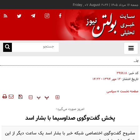
جمعه ۱۶ مرداد ۱۴۰۵
|
Friday , 07 August 2026
از
و
ته
پزشکیان: خدمت بی‌منت و مشارکت مردمی، پایه حل مشکلات کشور است
ن
نو
کد خبر:
۲۹۶۸۱۸
تاریخ انتشار:
۱۲ مهر ۱۳۹۴ - ۱۴:۲۲
صفحه نخست
»
سیاسی
‍‍‍ پ
پ
امروز صورت می‌گیرد؛
پخش گفت‌وگوی صداوسیما با بشار اسد
مشروح گفت‌وگوی اختصاصی شبکه خبر با بشار اسد یک ساعت دیگر از این