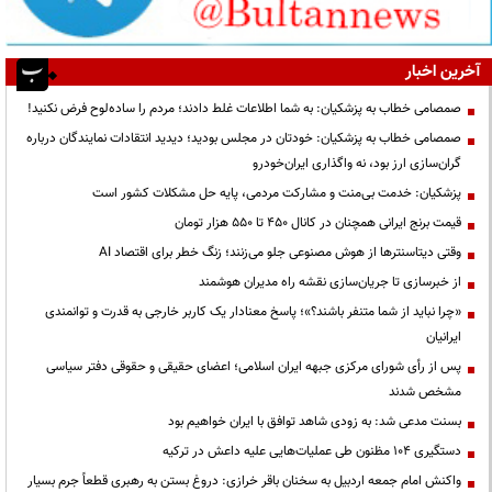
آخرین اخبار
صمصامی خطاب به پزشکیان: به شما اطلاعات غلط دادند؛ مردم را ساده‌لوح فرض نکنید!
صمصامی خطاب به پزشکیان: خودتان در مجلس بودید؛ دیدید انتقادات نمایندگان درباره
گران‌سازی ارز بود، نه واگذاری ایران‌خودرو
پزشکیان: خدمت بی‌منت و مشارکت مردمی، پایه حل مشکلات کشور است
قیمت‌ برنج ایرانی همچنان در کانال ۴۵۰ تا ۵۵۰ هزار تومان
وقتی دیتاسنترها از هوش مصنوعی جلو می‌زنند؛ زنگ خطر برای اقتصاد AI
از خبرسازی تا جریان‌سازی نقشه راه مدیران هوشمند
«چرا نباید از شما متنفر باشند؟»؛ پاسخ معنادار یک کاربر خارجی به قدرت و توانمندی
ایرانیان
پس از رأی شورای مرکزی جبهه ایران اسلامی؛ اعضای حقیقی و حقوقی دفتر سیاسی
مشخص شدند
بسنت مدعی شد: به زودی شاهد توافق با ایران خواهیم بود
دستگیری ۱۰۴ مظنون طی عملیات‌هایی علیه داعش در ترکیه
واکنش امام جمعه اردبیل به سخنان باقر خرازی: دروغ بستن به رهبری قطعاً جرم بسیار