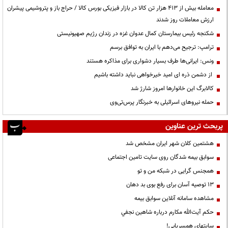
معامله بیش از ۴۱۳ هزار تن کالا در بازار فیزیکی بورس کالا / حراج باز و پتروشیمی پیشران
ارزش معاملات روز شدند
شکنجه رئیس بیمارستان کمال عدوان غزه در زندان رژیم صهیونیستی
ترامپ: ترجیح می‌دهم با ایران به توافق برسم
ونس: ایرانی‌ها طرف بسیار دشواری برای مذاکره هستند
از دشمن ذره ای امید خیرخواهی نباید داشته باشیم
کالابرگ این خانوارها امروز شارژ شد
حمله نیروهای اسرائیلی به خبرنگار پرس‌تی‌وی
پربحث ترین عناوین
هشتمین کلان شهر ایران مشخص شد
سوابق بیمه شدگان روی سایت تامین اجتماعی
همجنس گرایی در شبکه من و تو
13 توصیه آسان برای رفع بوی بد دهان
مشاهده سامانه آنلاين سوابق بیمه
حكم آيت‌الله مكارم درباره شاهين نجفي
سایتهای همسریابی!