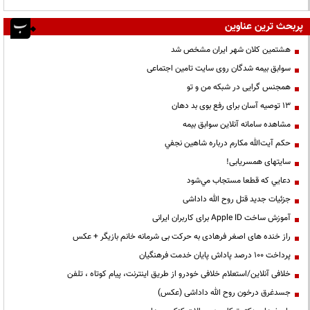
پربحث ترین عناوین
هشتمین کلان شهر ایران مشخص شد
سوابق بیمه شدگان روی سایت تامین اجتماعی
همجنس گرایی در شبکه من و تو
13 توصیه آسان برای رفع بوی بد دهان
مشاهده سامانه آنلاين سوابق بیمه
حكم آيت‌الله مكارم درباره شاهين نجفي
سایتهای همسریابی!
دعايي كه قطعا مستجاب مي‌شود
جزئیات جدید قتل روح الله داداشی
آموزش ساخت Apple ID برای کاربران ایرانی
راز خنده های اصغر فرهادی به حرکت بی شرمانه خانم بازیگر + عکس
پرداخت ۱۰۰ درصد پاداش پایان خدمت فرهنگیان
خلافی آنلاین/استعلام خلافی خودرو از طریق اینترنت، پیام کوتاه ، تلفن
جسدغرق درخون روح الله داداشی (عکس)