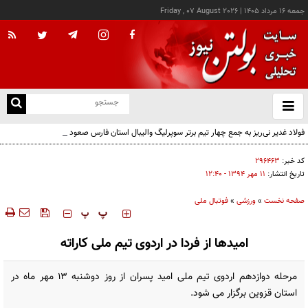
جمعه ۱۶ مرداد ۱۴۰۵
|
Friday , 07 August 2026
از
و
ته
فولاد غدیر نی‌ریز به جمع چهار تیم برتر سوپرلیگ والیبال استان فارس صعود کرد
ن
نو
کد خبر:
۲۹۶۴۶۳
تاریخ انتشار:
۱۱ مهر ۱۳۹۴ - ۱۲:۴۰
صفحه نخست
»
ورزشی
»
فوتبال ملی
‍‍‍ پ
پ
امید‌ها از فردا در اردوی تیم ملی کاراته
مرحله دوازدهم اردوی تیم ملی امید پسران از روز دوشنبه 13 مهر ماه در
استان قزوین برگزار می شود.