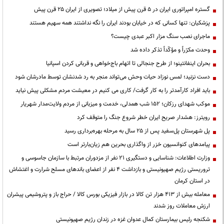
گستره امپراتوری ایران در ۵ قرن پیش از میلاد؛ تصویری از ایران ۲۵ قرن پیش
پزشکیان: تنها کسانی که در خیابان بودند ایران را نگه نداشتند همه سهیم هستند
ماجرای نصب سنگ مزار اکبر عبدی چیست؟
وحدت مکرّراً و مؤکّداً تذکر داده شد
بحران اینفانتینو؛ از طرح جنجالی تا اتهام باج‌خواهی و قربانی کردن اسپانیا
دست نزنید؛ لمس نوزاد حیات وحش می‌تواند منجر به رد شدنشان توسط مادرشان شود
باید افراد کارآمدتر را به کار گرفت/ کاری می کنیم در معیشت مردم مشکلی پیش نیاید
موکب شهدای رزکان؛ ۱۵۲ شب همدلی، خدمت و میزبانی از مردم ولایت‌مدار شهریار
رویترز: هشدار صریح ایران خطر شروع جنگ را متوقف کرد
پل شهرستان پل‌سفید پس از ۲۵ سال به مرحله بهره‌برداری رسید
پیامدهای کنوانسیون خزر از واگذاری بحرین هم زیان‌بارتر است
وزارت اطلاعات: شناسایی و دستگیری ۲۱ نفر از مزدوران مرتبط با سازمان جاسوسی و
تروریستی رژیم صهیونیستی و بازداشت ۴ نفر از اعضای باندهای مسلح شرارت و اغتشاش
در استان کرمان
معامله بیش از ۴۱۳ هزار تن کالا در بازار فیزیکی بورس کالا / حراج باز و پتروشیمی پیشران
ارزش معاملات روز شدند
شکنجه رئیس بیمارستان کمال عدوان غزه در زندان رژیم صهیونیستی