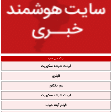
لینک های مفید
قیمت شیشه سکوریت
آلپاری
بیم دتکتور
قیمت شیشه سکوریت
فیلم آپنه خواب