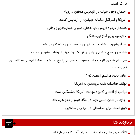
بزرگی است
احتمال وجود حیات در اقیانوس مدفون «اروپا»
آمریکا و اسرائیل سامانه «پیکان» را آزمایش کردند
هشدار درباره فروش حواله‌های صوری خودروهای وارداتی
۷ توصیه برای آغاز نویسندگی
احیای شن‌چاله‌های جنوب تهران درکمیسیون ماده ۵نهایی شد
خادمیان: هیچ شفیعی برای زن نزد خداوند بهتر از رضایت شوهر نیست
سربازانِ خیابانِ ظهور؛ ملتِ مبعوثِ رودسر در پاسخ به دشمن: «خیابان‌ها را به ناامیدان
نمی‌دهیم»
اعلام پایان مراسم اربعین ۱۴۰۵
توقف صادرات نفت عربستان به آمریکا
ترامپ از افشای کمبود مهمات آمریکا خشمگین است
اجازه باز شدن مسیر دوم در تنگه هرمز را نخواهیم داد
فرق است میان مجاهدان در میدان و ساکتین
پربازدید ها
تنگه هرمز قابل معامله نیست برای آمریکا معبر باز نکنید