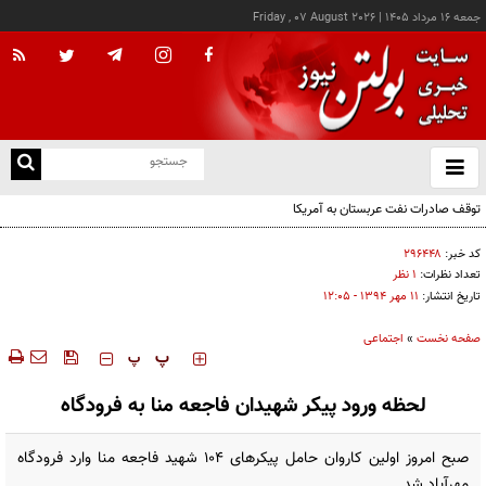
جمعه ۱۶ مرداد ۱۴۰۵
|
Friday , 07 August 2026
از
و
ته
توقف صادرات نفت عربستان به آمریکا
ن
نو
کد خبر:
۲۹۶۴۴۸
تعداد نظرات:
۱ نظر
تاریخ انتشار:
۱۱ مهر ۱۳۹۴ - ۱۲:۰۵
صفحه نخست
»
اجتماعی
‍‍‍ پ
پ
لحظه ورود پیکر شهیدان فاجعه منا به فرودگاه
صبح امروز اولین کاروان حامل پیکرهای ۱۰۴ شهید فاجعه منا وارد فرودگاه
مهرآباد شد