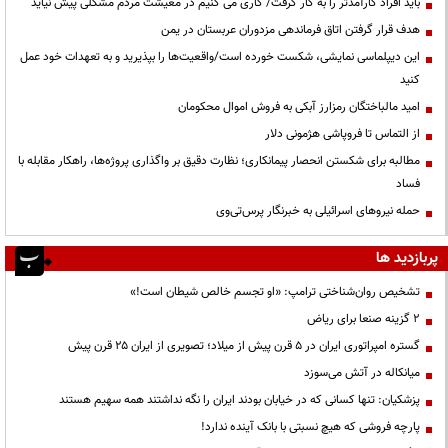
باید افراد کارآمدتر را به کار گرفت/ کاری می کنیم در معیشت مردم مشکلی پیش نیاید
هدف قرار گرفتن اتاق‌ فرماندهی مزدوران عربستان در یمن
این دیپلماسی نمایشی، شکست خورده است/واقعیت‌ها را بپذیرید و به تعهدات خود عمل
کنید
امید مالباختگان رمزارز آبکی به فروش اموال محکومان
از التماس تا فروپاشی هژمونی دلار
مطالبه برای شکستن انحصار پیمانکاری؛ نظارت دقیق بر واگذاری پروژه‌ها، راهکار مقابله با
فساد
حمله نیروهای اسرائیلی به خبرنگار پرس‌تی‌وی
پربازدید ها
تشخیص روان‌شناختی ترامپ: «او تجسم خالص شیطان است!»
۲ گزینه صنعا برای ریاض
گستره امپراتوری ایران در ۵ قرن پیش از میلاد؛ تصویری از ایران ۲۵ قرن پیش
میانکاله در آتش می‌سوزد
پزشکیان: تنها کسانی که در خیابان بودند ایران را نگه نداشتند همه سهیم هستند
پارچه فروشی که هیچ نسبتی با بانک آینده ندارد!