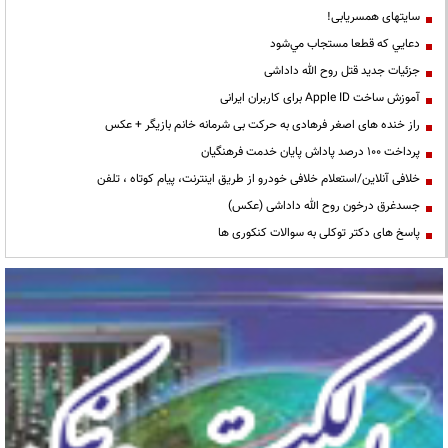
سایتهای همسریابی!
دعايي كه قطعا مستجاب مي‌شود
جزئیات جدید قتل روح الله داداشی
آموزش ساخت Apple ID برای کاربران ایرانی
راز خنده های اصغر فرهادی به حرکت بی شرمانه خانم بازیگر + عکس
پرداخت ۱۰۰ درصد پاداش پایان خدمت فرهنگیان
خلافی آنلاین/استعلام خلافی خودرو از طریق اینترنت، پیام کوتاه ، تلفن
جسدغرق درخون روح الله داداشی (عکس)
پاسخ های دکتر توکلی به سوالات کنکوری ها