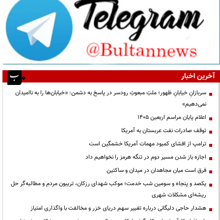
آخرین اخبار
سربازانِ خیابانِ ظهور؛ ملتِ مبعوثِ رودسر در پاسخ به دشمن: «خیابان‌ها را به ناامیدان
نمی‌دهیم»
اعلام پایان مراسم اربعین ۱۴۰۵
توقف صادرات نفت عربستان به آمریکا
ترامپ از افشای کمبود مهمات آمریکا خشمگین است
اجازه باز شدن مسیر دوم در تنگه هرمز را نخواهیم داد
فرق است میان مجاهدان در میدان و ساکتین
یکصد و پنجاه و سومین شب خدمت؛ موکب شهدای رزکان، تریبون مردم و مطالبه‌گر حل
ریشه‌ای مشکلات شهری
هشدار حاجی دلیگانی درباره تغییر سهم دریای خزر و مخالفت با واگذاری امتیاز