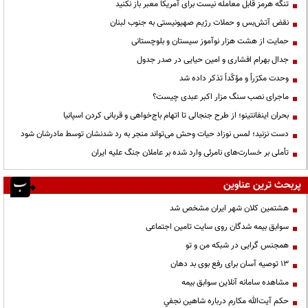
تنگه هرمز قابل معامله نیست برای آمریکا معبر باز نکنید
نقض آتش‌بس و حملات رژیم صهیونیستی به جنوب لبنان
حمایت از هشت هزار نوآموز سیستان و بلوچستانی
جدال بهرام افشاری و امین حیایی در صدر جدول
وحدت مکرّراً و مؤکّداً تذکر داده شد
ماجرای نصب سنگ مزار اکبر عبدی چیست؟
بحران اینفانتینو؛ از طرح جنجالی تا اتهام باج‌خواهی و قربانی کردن اسپانیا
دست نزنید؛ لمس نوزاد حیات وحش می‌تواند منجر به رد شدنشان توسط مادرشان شود
تأملی بر خسارت‌های نامرئی وارد شده بر عاملان جنگ علیه ایران
پربحث ترین عناوین
هشتمین کلان شهر ایران مشخص شد
سوابق بیمه شدگان روی سایت تامین اجتماعی
همجنس گرایی در شبکه من و تو
13 توصیه آسان برای رفع بوی بد دهان
مشاهده سامانه آنلاين سوابق بیمه
حكم آيت‌الله مكارم درباره شاهين نجفي