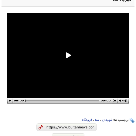
برچسب ها:
شهیدان
،
منا
،
فرودگاه