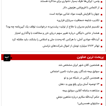
ونس: ایرانی‌ها طرف بسیار دشواری برای مذاکره هستند
از التماس تا فروپاشی هژمونی دلار
جهان با افزایش قیمت مواد غذایی مواجه است
تکذیب شایعه «معافیت سربازان فراری»
تقسیم غنایم مدیران یا دفاع از تولید؛ پشت‌پرده درخواست توقف یک آیین‌نامه چه بود؟
هشدار حاجی دلیگانی درباره تغییر سهم دریای خزر و مخالفت با واگذاری امتیاز
آیت‌الله جوادی آملی: با هرکس که وحدت ملی و اسلامی را بشکند، باید مقابله کرد
تهاتر ۱۶۷۳ میلیارد تومان از اموال شرکت‌های تراستی
پربحث ترین عناوین
هشتمین کلان شهر ایران مشخص شد
سوابق بیمه شدگان روی سایت تامین اجتماعی
همجنس گرایی در شبکه من و تو
13 توصیه آسان برای رفع بوی بد دهان
مشاهده سامانه آنلاين سوابق بیمه
حكم آيت‌الله مكارم درباره شاهين نجفي
سایتهای همسریابی!