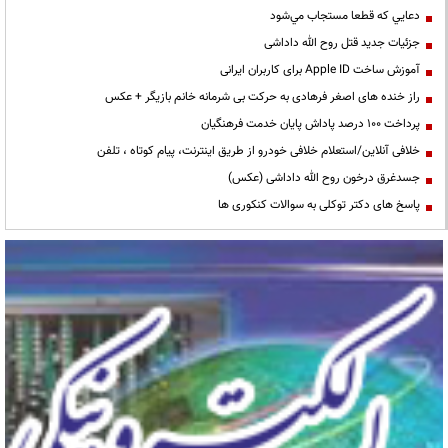
دعايي كه قطعا مستجاب مي‌شود
جزئیات جدید قتل روح الله داداشی
آموزش ساخت Apple ID برای کاربران ایرانی
راز خنده های اصغر فرهادی به حرکت بی شرمانه خانم بازیگر + عکس
پرداخت ۱۰۰ درصد پاداش پایان خدمت فرهنگیان
خلافی آنلاین/استعلام خلافی خودرو از طریق اینترنت، پیام کوتاه ، تلفن
جسدغرق درخون روح الله داداشی (عکس)
پاسخ های دکتر توکلی به سوالات کنکوری ها