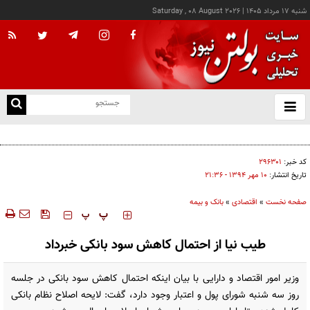
شنبه ۱۷ مرداد ۱۴۰۵
|
Saturday , 08 August 2026
از
و
ته
کالابرگ این خانوارها امروز شارژ شد
ن
نو
کد خبر:
۲۹۶۳۰۱
تاریخ انتشار:
۱۰ مهر ۱۳۹۴ - ۲۱:۳۶
صفحه نخست
»
اقتصادی
»
بانک و بیمه
‍‍‍ پ
پ
طیب نیا از احتمال کاهش سود بانکی خبرداد
وزیر امور اقتصاد و دارایی با بیان اینکه احتمال کاهش سود بانکی در جلسه
روز سه شنبه شورای پول و اعتبار وجود دارد، گفت: لایحه اصلاح نظام بانکی