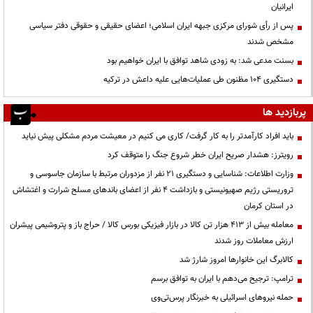
ایرانیان
پس از رأی شورای مرکزی جبهه ایران اسلامی؛ اعضای حقیقی و حقوقی دفتر سیاسی
مشخص شدند
بسنت مدعی شد: به زودی شاهد توافق با ایران خواهیم بود
دستگیری ۱۰۴ مظنون طی عملیات‌هایی علیه داعش در ترکیه
پربازدید ها
باید افراد کارآمدتر را به کار گرفت/ کاری می کنیم در معیشت مردم مشکلی پیش نیاید
رویترز: هشدار صریح ایران خطر شروع جنگ را متوقف کرد
وزارت اطلاعات: شناسایی و دستگیری ۲۱ نفر از مزدوران مرتبط با سازمان جاسوسی و
تروریستی رژیم صهیونیستی و بازداشت ۴ نفر از اعضای باندهای مسلح شرارت و اغتشاش
در استان کرمان
معامله بیش از ۴۱۳ هزار تن کالا در بازار فیزیکی بورس کالا / حراج باز و پتروشیمی پیشران
ارزش معاملات روز شدند
کالابرگ این خانوارها امروز شارژ شد
ترامپ: ترجیح می‌دهم با ایران به توافق برسم
حمله نیروهای اسرائیلی به خبرنگار پرس‌تی‌وی