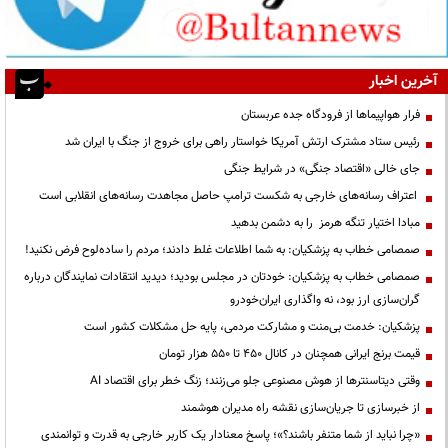
آخرین اخبار
فرار هواپیماها از فرودگاه جده عربستان
رئیس ستاد مشترک ارتش آمریکا خواستار راهی برای خروج از جنگ با ایران شد
جای خالی «اقتصاد جنگی» در شرایط جنگی
اعتراف رسانه‌های خارجی به شکست ترامپ حاصل مجاهدت رسانه‌های انقلابی است
مبادا اختیار تنگه هرمز را به دشمن بدهید
صمصامی خطاب به پزشکیان: به شما اطلاعات غلط دادند؛ مردم را ساده‌لوح فرض نکنید!
صمصامی خطاب به پزشکیان: خودتان در مجلس بودید؛ دیدید انتقادات نمایندگان درباره
گران‌سازی ارز بود، نه واگذاری ایران‌خودرو
پزشکیان: خدمت بی‌منت و مشارکت مردمی، پایه حل مشکلات کشور است
قیمت‌ برنج ایرانی همچنان در کانال ۴۵۰ تا ۵۵۰ هزار تومان
وقتی دیتاسنترها از هوش مصنوعی جلو می‌زنند؛ زنگ خطر برای اقتصاد AI
از خبرسازی تا جریان‌سازی نقشه راه مدیران هوشمند
«چرا نباید از شما متنفر باشند؟»؛ پاسخ معنادار یک کاربر خارجی به قدرت و توانمندی