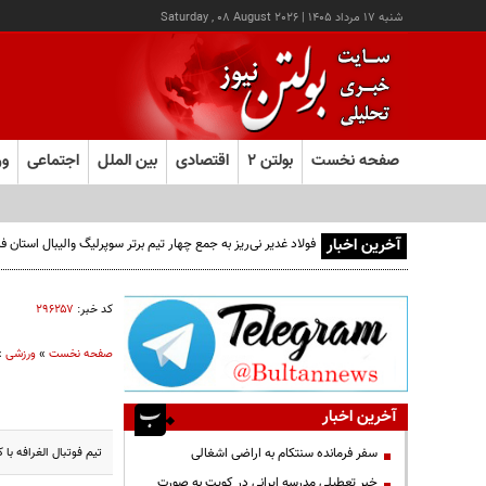
شنبه ۱۷ مرداد ۱۴۰۵
|
Saturday , 08 August 2026
صفحه نخست
بولتن ۲
اقتصادی
بین الملل
اجتماعی
ور
آخرین اخبار
فولاد غدیر نی‌ریز به جمع چهار تیم برتر سوپرلیگ والیبال استان
کد خبر:
۲۹۶۲۵۷
صفحه نخست
»
ورزشی
»
آخرین اخبار
تیم فوتبال الغرافه ب
سفر فرمانده سنتکام به اراضی اشغالی
خبر تعطیلی مدرسه ایرانی در کویت به صورت