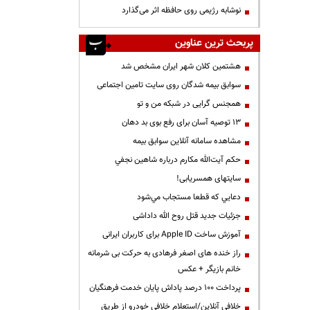
نوشابه رژیمی روی حافظه اثر می‌گذارد
پربحث ترین عناوین
هشتمین کلان شهر ایران مشخص شد
سوابق بیمه شدگان روی سایت تامین اجتماعی
همجنس گرایی در شبکه من و تو
13 توصیه آسان برای رفع بوی بد دهان
مشاهده سامانه آنلاين سوابق بیمه
حكم آيت‌الله مكارم درباره شاهين نجفي
سایتهای همسریابی!
دعايي كه قطعا مستجاب مي‌شود
جزئیات جدید قتل روح الله داداشی
آموزش ساخت Apple ID برای کاربران ایرانی
راز خنده های اصغر فرهادی به حرکت بی شرمانه
خانم بازیگر + عکس
پرداخت ۱۰۰ درصد پاداش پایان خدمت فرهنگیان
خلافی آنلاین/استعلام خلافی خودرو از طریق