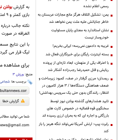
رسمی اعلام نشده
به گزارش
بولتن نی
بازی کمتر و 9 امتیاز در رده دوم جدول لیگ ستارگان قطر قرار بگیرد.
یمن: تشکیل ائتلاف هرگز مانع مجازات عربستان به
خاطر جنایاتش علیه ملت یمن نخواهد شد
نکته جالب درباره
نشان استاندارد به معنای پایان مسئولیت
الغرافه در صورت 
خودروساز نیست
با این نتایج مسعو
غریبه به دادمون نمی‌رسه؛ ایرانی بخریم!
لیگ قرار می گیر
بسته اینترنت رایگان برای خبرنگاران فعال شد
با اعتراف یکی از متهمان، ابعاد تازه‌ای از پرونده
برای مشاهده مطا
ربایش و قتل حمیدرضا رجب‌زاده آشکار شد
منبع:
ورزش 3
ریمـدان؛ مرزی گرفتار در صف، کمبود زیرساخت و
برچسب ها:
شجاعی
ضعف هماهنگی دستگاه‌ها / ۳ هزار کامیون در
انتظار، رانندگان بدون حتی یک سرویس بهداشتی!
تایید هشدارهای گذشته بولتن نیوز توسط
گزارش خطا
سخنگوی قوه قضائیه در خصوص کارت های
بارزگانی و اجاره ای که به بحران ارزی رسیده اند
شما می توانید مطالب 
رابرت پیپ: ارتش آمریکا نمی‌تواند تنگه هرمز را باز
nnews@gmail.com
کند
زمان اعلام نتایج نهایی دکتری مشخص شد