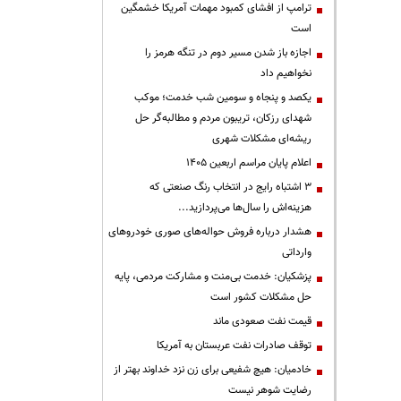
ترامپ از افشای کمبود مهمات آمریکا خشمگین
است
اجازه باز شدن مسیر دوم در تنگه هرمز را
نخواهیم داد
یکصد و پنجاه و سومین شب خدمت؛ موکب
شهدای رزکان، تریبون مردم و مطالبه‌گر حل
ریشه‌ای مشکلات شهری
اعلام پایان مراسم اربعین ۱۴۰۵
3 اشتباه رایج در انتخاب رنگ صنعتی که
هزینه‌اش را سال‌ها می‌پردازید...
هشدار درباره فروش حواله‌های صوری خودروهای
وارداتی
پزشکیان: خدمت بی‌منت و مشارکت مردمی، پایه
حل مشکلات کشور است
قیمت نفت صعودی ماند
توقف صادرات نفت عربستان به آمریکا
خادمیان: هیچ شفیعی برای زن نزد خداوند بهتر از
رضایت شوهر نیست