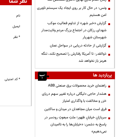
نظر شما
ونس: در حال کار بر روی ایجاد یک سیستم ناوبری
امن هستیم
نام
گزارش «خبر شهر» از تداوم فعالیت موکب
ایمیل
شهدای رزکان در اجتماع بزرگ مردم ولایت‌مدار
شهرستان شهریار
* نظر
گزارشی از حادثه دریایی در سواحل عمان
ذوالقدر: تا آمریکا رفتارش را تصحیح نکند، تنگه
هرمز باز نخواهد شد
پربازدید ها
* کد امنیتی
راهنمای خرید محصولات برق صنعتی ABB
هشدار حاجی دلیگانی درباره تغییر سهم دریای
خزر و مخالفت با واگذاری امتیاز
فرق است میان مجاهدان در میدان و ساکتین
سربازانِ خیابانِ ظهور؛ ملتِ مبعوثِ رودسر در
پاسخ به دشمن: «خیابان‌ها را به ناامیدان
نمی‌دهیم»