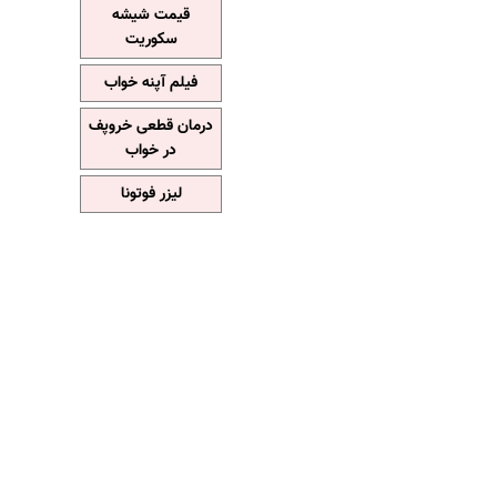
قیمت شیشه
سکوریت
فیلم آپنه خواب
درمان قطعی خروپف
در خواب
لیزر فوتونا