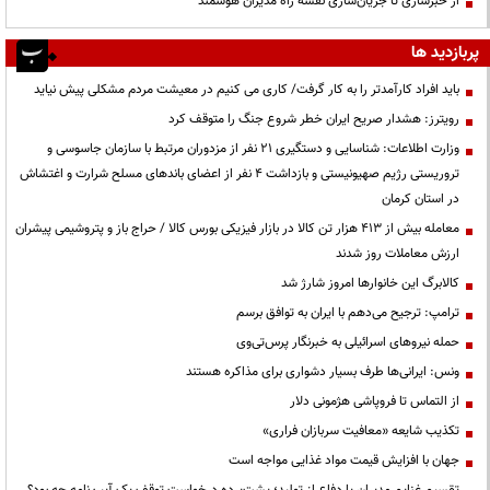
از خبرسازی تا جریان‌سازی نقشه راه مدیران هوشمند
پربازدید ها
باید افراد کارآمدتر را به کار گرفت/ کاری می کنیم در معیشت مردم مشکلی پیش نیاید
رویترز: هشدار صریح ایران خطر شروع جنگ را متوقف کرد
وزارت اطلاعات: شناسایی و دستگیری ۲۱ نفر از مزدوران مرتبط با سازمان جاسوسی و
تروریستی رژیم صهیونیستی و بازداشت ۴ نفر از اعضای باندهای مسلح شرارت و اغتشاش
در استان کرمان
معامله بیش از ۴۱۳ هزار تن کالا در بازار فیزیکی بورس کالا / حراج باز و پتروشیمی پیشران
ارزش معاملات روز شدند
کالابرگ این خانوارها امروز شارژ شد
ترامپ: ترجیح می‌دهم با ایران به توافق برسم
حمله نیروهای اسرائیلی به خبرنگار پرس‌تی‌وی
ونس: ایرانی‌ها طرف بسیار دشواری برای مذاکره هستند
از التماس تا فروپاشی هژمونی دلار
تکذیب شایعه «معافیت سربازان فراری»
جهان با افزایش قیمت مواد غذایی مواجه است