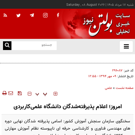
شنبه ۱۷ مرداد ۱۴۰۵
|
Saturday , 08 August 2026
از
و
ته
ویدئو؛ پنجمین مجموعه از اسناد مربوط به یوفوها منتشر شد
ن
نو
کد خبر:
۲۹۶۰۸۷
تاریخ انتشار:
۰۹ مهر ۱۳۹۴ - ۱۲:۵۵
صفحه نخست
»
علمی
‍‍‍ پ
پ
امروز؛ اعلام پذیرفته‌شدگان دانشگاه علمی‌کاربردی
سخنگوی سازمان سنجش آموزش کشور: اسامی پذیرفته شدگان نهایی دوره
های مهندسی فناوری و کارشناسی حرفه ای ناپیوسته نظام آموزش مهارتی