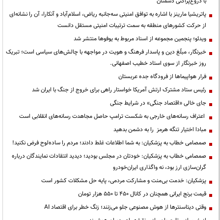
با دروغ‌پراکنی دشمنان
پاتریشیا مارینز با اشاره به توافق امنیتی سه‌جانبه ریاض، اسلام‌آباد و آنکارا، آن را نشانه‌ای
از حرکت کشورهای منطقه به سمت ترتیبات امنیتی مستقل دانست
ویدئو؛ پنجمین مجموعه از اسناد مربوط به یوفوها منتشر شد
خبرنگار، مبلّغ دین و پاسدار فرهنگ و هویت در مواجهه با چالش‌های سیاسی است؛ تبریک
روز خبرنگار از سوی استاد خطیب اصفهانی.
فرار هواپیماها از فرودگاه جده عربستان
رئیس ستاد مشترک ارتش آمریکا خواستار راهی برای خروج از جنگ با ایران شد
جای خالی «اقتصاد جنگی» در شرایط جنگی
اعتراف رسانه‌های خارجی به شکست ترامپ حاصل مجاهدت رسانه‌های انقلابی است
مبادا اختیار تنگه هرمز را به دشمن بدهید
صمصامی خطاب به پزشکیان: به شما اطلاعات غلط دادند؛ مردم را ساده‌لوح فرض نکنید!
صمصامی خطاب به پزشکیان: خودتان در مجلس بودید؛ دیدید انتقادات نمایندگان درباره
گران‌سازی ارز بود، نه واگذاری ایران‌خودرو
پزشکیان: خدمت بی‌منت و مشارکت مردمی، پایه حل مشکلات کشور است
قیمت‌ برنج ایرانی همچنان در کانال ۴۵۰ تا ۵۵۰ هزار تومان
وقتی دیتاسنترها از هوش مصنوعی جلو می‌زنند؛ زنگ خطر برای اقتصاد AI