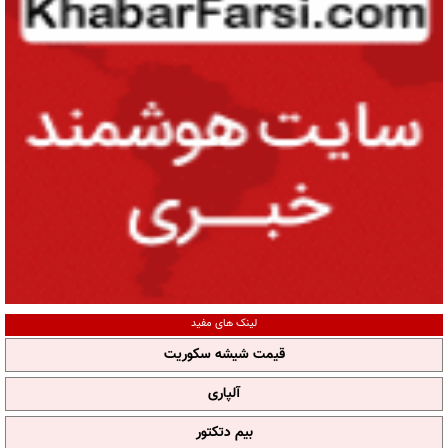
لینک های مفید
قیمت شیشه سکوریت
آلپاری
بیم دتکتور