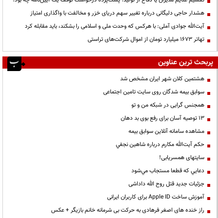
تقسیم غنایم مدیران یا دفاع از تولید؛ پشت‌پرده درخواست توقف یک آیین‌نامه چه بود؟
هشدار حاجی دلیگانی درباره تغییر سهم دریای خزر و مخالفت با واگذاری امتیاز
آیت‌الله جوادی آملی: با هرکس که وحدت ملی و اسلامی را بشکند، باید مقابله کرد
تهاتر ۱۶۷۳ میلیارد تومان از اموال شرکت‌های تراستی
پربحث ترین عناوین
هشتمین کلان شهر ایران مشخص شد
سوابق بیمه شدگان روی سایت تامین اجتماعی
همجنس گرایی در شبکه من و تو
13 توصیه آسان برای رفع بوی بد دهان
مشاهده سامانه آنلاين سوابق بیمه
حكم آيت‌الله مكارم درباره شاهين نجفي
سایتهای همسریابی!
دعايي كه قطعا مستجاب مي‌شود
جزئیات جدید قتل روح الله داداشی
آموزش ساخت Apple ID برای کاربران ایرانی
راز خنده های اصغر فرهادی به حرکت بی شرمانه خانم بازیگر + عکس