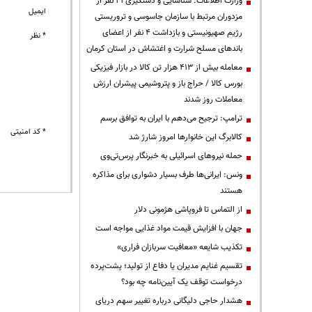
وزارت اطلاعات: شناسایی و دستگیری ۲۱ نفر از
ایمیل
مزدوران مرتبط با سازمان جاسوسی و تروریستی
رژیم صهیونیستی و بازداشت ۴ نفر از اعضای
* نظر
باندهای مسلح شرارت و اغتشاش در استان کرمان
معامله بیش از ۴۱۳ هزار تن کالا در بازار فیزیکی
بورس کالا / حراج باز و پتروشیمی پیشران ارزش
معاملات روز شدند
ترامپ: ترجیح می‌دهم با ایران به توافق برسم
* کد امنیتی
کالابرگ این خانوارها امروز شارژ شد
حمله نیروهای اسرائیلی به خبرنگار پرس‌تی‌وی
ونس: ایرانی‌ها طرف بسیار دشواری برای مذاکره
هستند
از التماس تا فروپاشی هژمونی دلار
جهان با افزایش قیمت مواد غذایی مواجه است
تکذیب شایعه «معافیت سربازان فراری»
تقسیم غنایم مدیران یا دفاع از تولید؛ پشت‌پرده
درخواست توقف یک آیین‌نامه چه بود؟
هشدار حاجی دلیگانی درباره تغییر سهم دریای