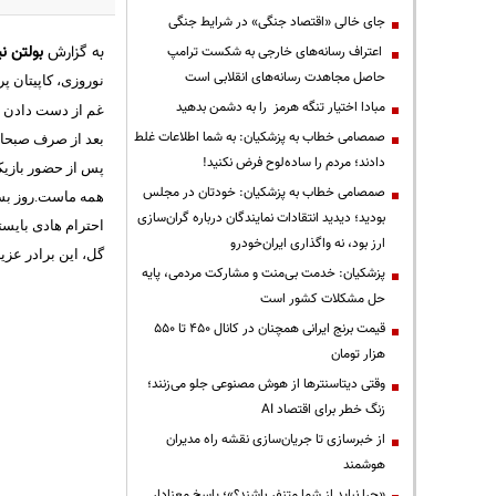
جای خالی «اقتصاد جنگی» در شرایط جنگی
به گزارش
بولتن نی
اعتراف رسانه‌های خارجی به شکست ترامپ
حاصل مجاهدت رسانه‌های انقلابی است
نوروزی، کاپیتان پ
مبادا اختیار تنگه هرمز را به دشمن بدهید
غم از دست دادن ای
صمصامی خطاب به پزشکیان: به شما اطلاعات غلط
بعد از صرف صبحانه، کارلوس 
دادند؛ مردم را ساده‌لوح فرض نکنید!
پس از حضور بازیک
صمصامی خطاب به پزشکیان: خودتان در مجلس
همه ماست.روز بسی
بودید؛ دیدید انتقادات نمایندگان درباره گران‌سازی
احترام هادی بایست
ارز بود، نه واگذاری ایران‌خودرو
گل، این برادر عزی
پزشکیان: خدمت بی‌منت و مشارکت مردمی، پایه
حل مشکلات کشور است
قیمت‌ برنج ایرانی همچنان در کانال ۴۵۰ تا ۵۵۰
هزار تومان
وقتی دیتاسنترها از هوش مصنوعی جلو می‌زنند؛
زنگ خطر برای اقتصاد AI
از خبرسازی تا جریان‌سازی نقشه راه مدیران
هوشمند
«چرا نباید از شما متنفر باشند؟»؛ پاسخ معنادار