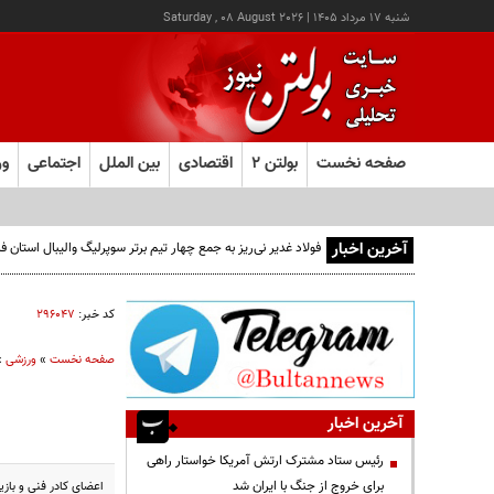
شنبه ۱۷ مرداد ۱۴۰۵
|
Saturday , 08 August 2026
صفحه نخست
بولتن ۲
اقتصادی
بین الملل
اجتماعی
ور
آخرین اخبار
فولاد غدیر نی‌ریز به جمع چهار تیم برتر سوپرلیگ والیبال استان
کد خبر:
۲۹۶۰۴۷
صفحه نخست
»
ورزشی
»
آخرین اخبار
رئیس ستاد مشترک ارتش آمریکا خواستار راهی
برای خروج از جنگ با ایران شد
اعضای کادر فنی و باز