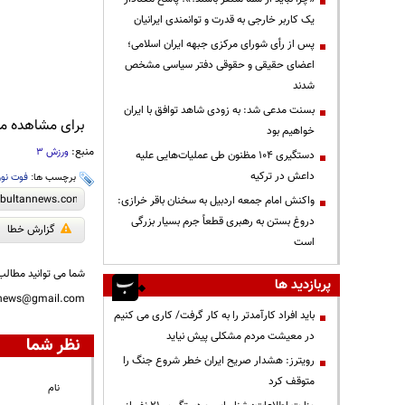
یک کاربر خارجی به قدرت و توانمندی ایرانیان
پس از رأی شورای مرکزی جبهه ایران اسلامی؛
اعضای حقیقی و حقوقی دفتر سیاسی مشخص
شدند
بسنت مدعی شد: به زودی شاهد توافق با ایران
برای مشاهده مطا
خواهیم بود
منبع:
ورزش 3
دستگیری ۱۰۴ مظنون طی عملیات‌هایی علیه
داعش در ترکیه
برچسب ها:
فوت نور
واکنش امام جمعه اردبیل به سخنان باقر خرازی:
دروغ بستن به رهبری قطعاً جرم بسیار بزرگی
گزارش خطا
است
شما می توانید مطالب 
پربازدید ها
nnews@gmail.com
باید افراد کارآمدتر را به کار گرفت/ کاری می کنیم
در معیشت مردم مشکلی پیش نیاید
نظر شما
رویترز: هشدار صریح ایران خطر شروع جنگ را
متوقف کرد
نام