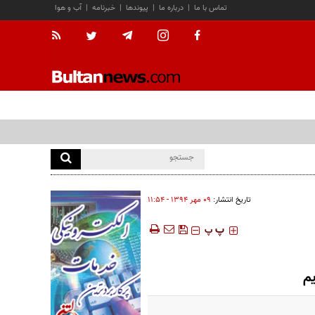
تماس با ما
|
درباره ما
|
پیوندها
|
خبرنامه
|
آب و هوا
تاریخ انتشار:
۰۹ مهر ۱۳۹۴ - ۱۱:۵۴
‍‍‍ پ
پ
یم