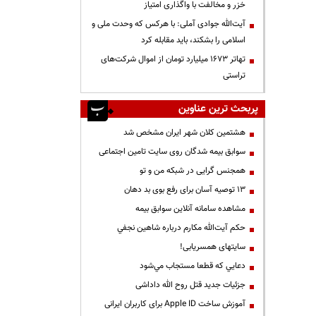
خزر و مخالفت با واگذاری امتیاز
آیت‌الله جوادی آملی: با هرکس که وحدت ملی و
اسلامی را بشکند، باید مقابله کرد
تهاتر ۱۶۷۳ میلیارد تومان از اموال شرکت‌های
تراستی
پربحث ترین عناوین
هشتمین کلان شهر ایران مشخص شد
سوابق بیمه شدگان روی سایت تامین اجتماعی
همجنس گرایی در شبکه من و تو
13 توصیه آسان برای رفع بوی بد دهان
مشاهده سامانه آنلاين سوابق بیمه
حكم آيت‌الله مكارم درباره شاهين نجفي
سایتهای همسریابی!
دعايي كه قطعا مستجاب مي‌شود
جزئیات جدید قتل روح الله داداشی
آموزش ساخت Apple ID برای کاربران ایرانی