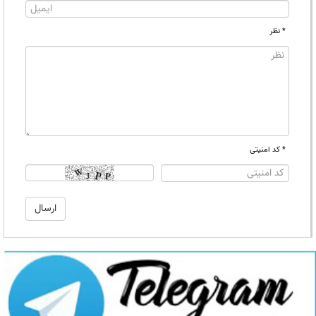
* نظر
* کد امنیتی