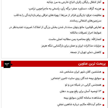
آغاز انتقال رایگان زائران اتباع خارجی به مرز چذابه
هزینه گزاف، دستاورد صفر؛ برگه رأی، پاسخی به ماجراجویی ترامپ
مقاومت عراق؛ بازیگری فراتر از مرزها | پهپادهای عراقی پیام بازدارندگی را به قلب
سرزمین‌های اشغالی رساندند
تعارض قوانین؛ مانع پنهان سنددار شدن بخش بزرگی از املاک/ ضرورت تجدیدنظر در
ضوابط احراز تصرفات مالکانه
انصارالله: رفع محاصره یمن مطالبه اصلی ماست
جزئیات مذاکرات ایران و عمان برای بازگشایی تنگه هرمز
کاهش دمای تهران از جمعه
پربحث ترین عناوین
هشتمین کلان شهر ایران مشخص شد
سوابق بیمه شدگان روی سایت تامین اجتماعی
همجنس گرایی در شبکه من و تو
13 توصیه آسان برای رفع بوی بد دهان
مشاهده سامانه آنلاين سوابق بیمه
حكم آيت‌الله مكارم درباره شاهين نجفي