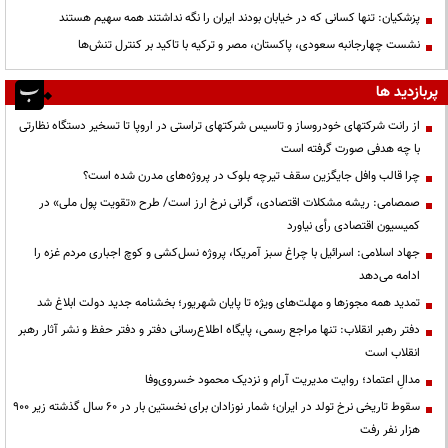
پزشکیان: تنها کسانی که در خیابان بودند ایران را نگه نداشتند همه سهیم هستند
نشست چهارجانبه سعودی، پاکستان، مصر و ترکیه با تاکید بر کنترل تنش‌ها
پربازدید ها
از رانت‌ شرکتهای خودروساز و تاسیس شرکتهای تراستی در اروپا تا تسخیر دستگاه نظارتی
با چه هدفی صورت گرفته است
چرا قالب وافل جایگزین سقف تیرچه بلوک در پروژه‌های مدرن شده است؟
صمصامی: ریشه مشکلات اقتصادی، گرانی نرخ ارز است/ طرح «تقویت پول ملی» در
کمیسیون اقتصادی رأی نیاورد
جهاد اسلامی: اسرائیل با چراغ سبز آمریکا، پروژه نسل‌کشی و کوچ اجباری مردم غزه را
ادامه می‌دهد
تمدید همه مجوزها و مهلت‌های ویژه تا پایان شهریور؛ بخشنامه جدید دولت ابلاغ شد
دفتر رهبر انقلاب: تنها مراجع رسمی، پایگاه اطلاع‌رسانی دفتر و دفتر حفظ و نشر آثار رهبر
انقلاب است
مدالِ اعتماد؛ روایت مدیریت آرام و نزدیک محمود خسروی‌وفا
سقوط تاریخی نرخ تولد در ایران؛ شمار نوزادان برای نخستین بار در ۶۰ سال گذشته زیر ۹۰۰
هزار نفر رفت