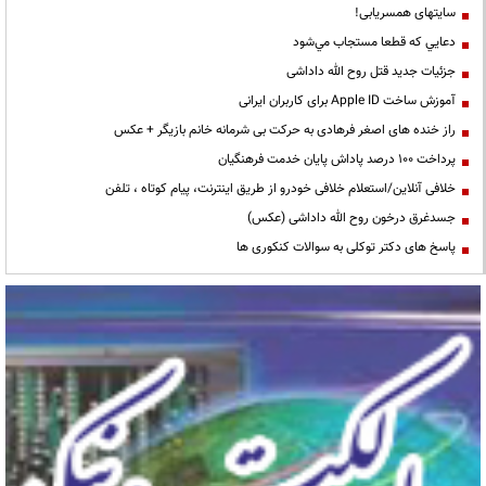
سایتهای همسریابی!
دعايي كه قطعا مستجاب مي‌شود
جزئیات جدید قتل روح الله داداشی
آموزش ساخت Apple ID برای کاربران ایرانی
راز خنده های اصغر فرهادی به حرکت بی شرمانه خانم بازیگر + عکس
پرداخت ۱۰۰ درصد پاداش پایان خدمت فرهنگیان
خلافی آنلاین/استعلام خلافی خودرو از طریق اینترنت، پیام کوتاه ، تلفن
جسدغرق درخون روح الله داداشی (عکس)
پاسخ های دکتر توکلی به سوالات کنکوری ها