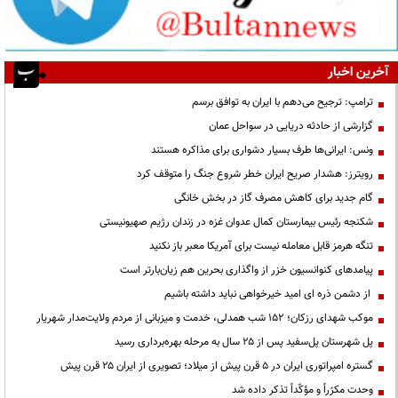
آخرین اخبار
ترامپ: ترجیح می‌دهم با ایران به توافق برسم
گزارشی از حادثه دریایی در سواحل عمان
ونس: ایرانی‌ها طرف بسیار دشواری برای مذاکره هستند
رویترز: هشدار صریح ایران خطر شروع جنگ را متوقف کرد
گام جدید برای کاهش مصرف گاز در بخش خانگی
شکنجه رئیس بیمارستان کمال عدوان غزه در زندان رژیم صهیونیستی
تنگه هرمز قابل معامله نیست برای آمریکا معبر باز نکنید
پیامدهای کنوانسیون خزر از واگذاری بحرین هم زیان‌بارتر است
از دشمن ذره ای امید خیرخواهی نباید داشته باشیم
موکب شهدای رزکان؛ ۱۵۲ شب همدلی، خدمت و میزبانی از مردم ولایت‌مدار شهریار
پل شهرستان پل‌سفید پس از ۲۵ سال به مرحله بهره‌برداری رسید
گستره امپراتوری ایران در ۵ قرن پیش از میلاد؛ تصویری از ایران ۲۵ قرن پیش
وحدت مکرّراً و مؤکّداً تذکر داده شد