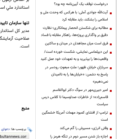
درخواست توقف یک آیین‌نامه چه بود؟
استاندارد ملي اس
آیت‌الله جوادی آملی: با هرکس که وحدت ملی و
اسلامی را بشکند، باید مقابله کرد
تنها سازمان تایی
مطالبه برای شکستن انحصار پیمانکاری؛ نظارت
مدير كل استاندارد
دقیق بر واگذاری پروژه‌ها، راهکار مقابله با فساد
صلاحيت آزمايشگاه
فرق است میان مجاهدان در میدان و ساکتین
است.
این دیپلماسی نمایشی، شکست خورده است/
واقعیت‌ها را بپذیرید و به تعهدات خود عمل کنید
سربازانِ خیابانِ ظهور؛ ملتِ مبعوثِ رودسر در
پاسخ به دشمن: «خیابان‌ها را به ناامیدان
نمی‌دهیم»
امیر دبیری‌مهر در سوگ دکتر ابوالقاسم
قاسم‌زاده؛ از خاطرات صداوسیما تا کلاس درس
سیاست
منبع
ترامپ از افشای کمبود مهمات آمریکا خشمگین
است
وقتی انرژی، مسیرش را گم می‌کند
برچسب ها:
دعوای
،
اجازه باز شدن مسیر دوم در تنگه هرمز را