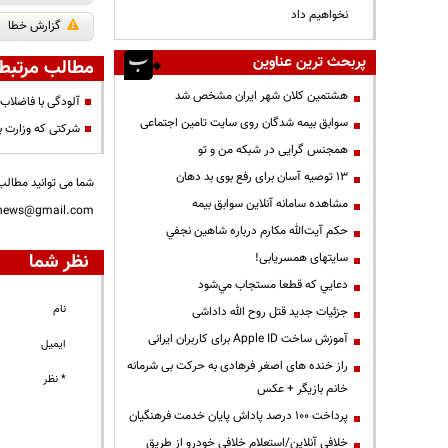
نخواهیم داد
گزارش خطا
پربحث ترین عناوین
مطالب مرتبط
هشتمین کلان شهر ایران مشخص شد
آلودگی با فاضلاب؛
سوابق بیمه شدگان روی سایت تامین اجتماعی
شرکتی که وزارت 
همجنس گرایی در شبکه من و تو
13 توصیه آسان برای رفع بوی بد دهان
شما می توانید مطالب 
مشاهده سامانه آنلاين سوابق بیمه
nnews@gmail.com
حكم آيت‌الله مكارم درباره شاهين نجفي
نظر شما
سایتهای همسریابی!
دعايي كه قطعا مستجاب مي‌شود
نام
جزئیات جدید قتل روح الله داداشی
آموزش ساخت Apple ID برای کاربران ایرانی
ایمیل
راز خنده های اصغر فرهادی به حرکت بی شرمانه
* نظر
خانم بازیگر + عکس
پرداخت ۱۰۰ درصد پاداش پایان خدمت فرهنگیان
خلافی آنلاین/استعلام خلافی خودرو از طریق