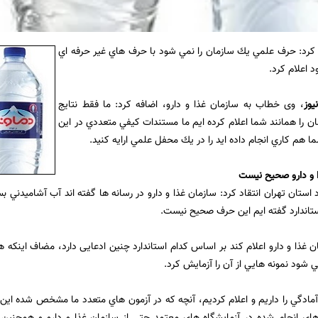
 کرد: حرف علمي يك سازمان را نمي شود با حرف هاي غير حرفه اي
د اعلام کرد.
یوز
، وی خطاب به سازمان غذا و دارو، اضافه کرد: ما فقط نتايج
 را همانند شما اعلام كرده ايم ما مستندات كيفي متعددي در اين
ما هم كاري انجام داده ايد را در يك محفل علمي ارايه کنید.
 و دارو صحیح نیست
 استان تهران انتقاد کرد: سازمان غذا و دارو در رسانه ها گفته اند آب آشاميدني ب
ستاندارد گفته ایم اين حرف صحيح نيست.
ان غذا و دارو اعلام کند بر اساس كدام استاندارد چنین ادعایی دارد، مضاف اينكه
 شود نمونه هايي از آن را آزمایش کرد.
مادگي را داريم و اعلام کردیم، آنچه كه در آزمون هاي متعدد ما مشخص شده اين
ي انجام شده در آزمايشگاه هاي معتمد حتي از سازمان غذا و دارو و همچنين ادا