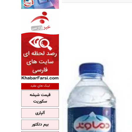
لینک های مفید
قیمت شیشه
سکوریت
آلپاری
بیم دتکتور