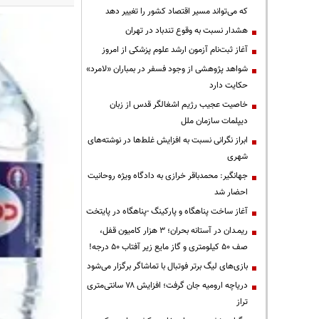
که می‌تواند مسیر اقتصاد کشور را تغییر دهد
هشدار نسبت به وقوع تندباد در تهران
آغاز ثبت‌نام آزمون ارشد علوم پزشکی از امروز
شواهد پژوهشی از وجود فسفر در بمباران «لامرد»
حکایت دارد
خاصیت عجیب رژیم اشغالگر قدس از زبان
دیپلمات سازمان ملل
ابراز نگرانی نسبت به افزایش غلط‌ها در نوشته‌های
شهری
جهانگیر: محمدباقر خرازی به دادگاه ویژه روحانیت
احضار شد
آغاز ساخت پناهگاه و پارکینگ -پناهگاه در پایتخت
ریمـدان در آستانه بحران؛ ۳ هزار کامیون قفل،
صف ۵۰ کیلومتری و گاز مایع زیر آفتاب ۵۰ درجه!
بازی‌های لیگ برتر فوتبال با تماشاگر برگزار می‌شود
دریاچه ارومیه جان گرفت؛ افزایش ۷۸ سانتی‌متری
تراز