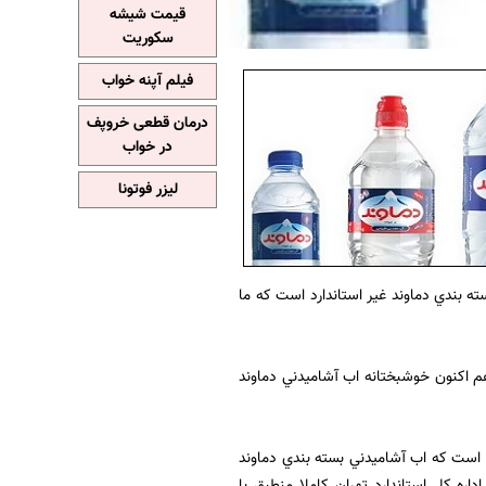
قیمت شیشه
سکوریت
فیلم آپنه خواب
درمان قطعی خروپف
در خواب
لیزر فوتونا
سته بندي دماوند غير استاندارد است كه ما
 هم اكنون خوشبختانه اب آشاميدني دماوند
 است كه اب آشاميدني بسته بندي دماوند
ره كل استاندارد تهران كاملا منطبق با