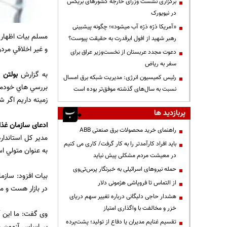
برگزاری نشست وزرای خارجه کشورهای بریکس
در نیویورک
«آمریکا ذرّه ذرّه آب میشود»؛ چگونه پیشبینی
مسلم بيات اظهار
رهبر شهید از افول ابرقدرت به حقیقت پیوست؟
و غير اخلاقي مردو
دعوت مجدد عربستان از نخست‌وزیر عراق برای
سفر به ریاض
به گزارش
بولتن ن
رئیس کمیسیون انرژی: مدیریت شبکه برق امسال
بررسي هاي خودمان
نسبت به سال‌های گذشته موفق‌تر بوده است
زمينه داريم اگر ش
پربازدید ها
ادعای سازمان غذا
راهنمای خرید محصولات برق صنعتی ABB
مدير كل استاندارد
باید افراد کارآمدتر را به کار گرفت/ کاری می کنیم
به عنوان متولي ا
در معیشت مردم مشکلی پیش نیاید
حمله نیروهای اسرائیلی به خبرنگار پرس‌تی‌وی
بیات افزود: سازم
از التماس تا فروپاشی هژمونی دلار
در بازار هست و مي
هشدار حاجی دلیگانی درباره تغییر سهم دریای
خزر و مخالفت با واگذاری امتیاز
وی گفت: ما اين آ
تقسیم غنایم مدیران یا دفاع از تولید؛ پشت‌پرده
بر اساس آزمون ها