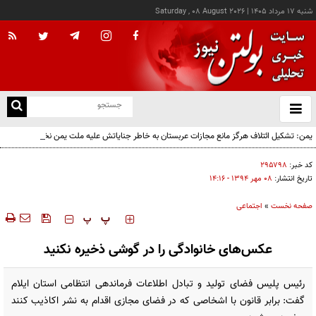
شنبه ۱۷ مرداد ۱۴۰۵
|
Saturday , 08 August 2026
از
و
ته
یمن: تشکیل ائتلاف هرگز مانع مجازات عربستان به خاطر جنایاتش علیه ملت یمن نخواهد شد
ن
نو
کد خبر:
۲۹۵۷۹۸
تاریخ انتشار:
۰۸ مهر ۱۳۹۴ - ۱۴:۱۶
صفحه نخست
»
اجتماعی
‍‍‍ پ
پ
عکس‌های خانوادگی را در گوشی‌ ذخیره نکنید
رئیس پلیس فضای تولید و تبادل اطلاعات فرماندهی انتظامی استان ایلام
گفت: برابر قانون با اشخاصی که در فضای مجازی اقدام به نشر اکاذیب کنند