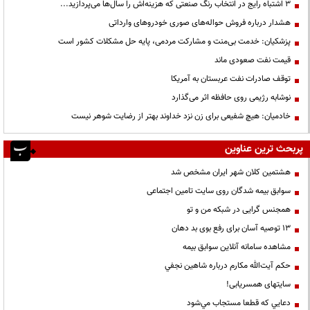
3 اشتباه رایج در انتخاب رنگ صنعتی که هزینه‌اش را سال‌ها می‌پردازید...
هشدار درباره فروش حواله‌های صوری خودروهای وارداتی
پزشکیان: خدمت بی‌منت و مشارکت مردمی، پایه حل مشکلات کشور است
قیمت نفت صعودی ماند
توقف صادرات نفت عربستان به آمریکا
نوشابه رژیمی روی حافظه اثر می‌گذارد
خادمیان: هیچ شفیعی برای زن نزد خداوند بهتر از رضایت شوهر نیست
پربحث ترین عناوین
هشتمین کلان شهر ایران مشخص شد
سوابق بیمه شدگان روی سایت تامین اجتماعی
همجنس گرایی در شبکه من و تو
13 توصیه آسان برای رفع بوی بد دهان
مشاهده سامانه آنلاين سوابق بیمه
حكم آيت‌الله مكارم درباره شاهين نجفي
سایتهای همسریابی!
دعايي كه قطعا مستجاب مي‌شود