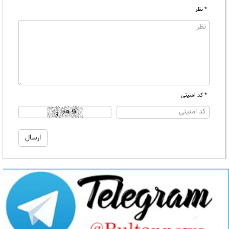
* نظر
* کد امنیتی