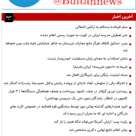
آخرین اخبار
سفر فرمانده سنتکام به اراضی اشغالی
خبر تعطیلی مدرسه ایرانی در کویت به صورت رسمی اعلام نشده
یمن: تشکیل ائتلاف هرگز مانع مجازات عربستان به خاطر جنایاتش علیه ملت یمن نخواهد
شد
نشان استاندارد به معنای پایان مسئولیت خودروساز نیست
غریبه به دادمون نمی‌رسه؛ ایرانی بخریم!
بسته اینترنت رایگان برای خبرنگاران فعال شد
با اعتراف یکی از متهمان، ابعاد تازه‌ای از پرونده ربایش و قتل حمیدرضا رجب‌زاده آشکار شد
ریمـدان؛ مرزی گرفتار در صف، کمبود زیرساخت و ضعف هماهنگی دستگاه‌ها / ۳ هزار
کامیون در انتظار، رانندگان بدون حتی یک سرویس بهداشتی!
تایید هشدارهای گذشته بولتن نیوز توسط سخنگوی قوه قضائیه در خصوص کارت های
بارزگانی و اجاره ای که به بحران ارزی رسیده اند
رابرت پیپ: ارتش آمریکا نمی‌تواند تنگه هرمز را باز کند
زمان اعلام نتایج نهایی دکتری مشخص شد