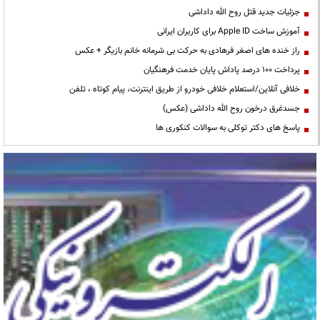
جزئیات جدید قتل روح الله داداشی
آموزش ساخت Apple ID برای کاربران ایرانی
راز خنده های اصغر فرهادی به حرکت بی شرمانه خانم بازیگر + عکس
پرداخت ۱۰۰ درصد پاداش پایان خدمت فرهنگیان
خلافی آنلاین/استعلام خلافی خودرو از طریق اینترنت، پیام کوتاه ، تلفن
جسدغرق درخون روح الله داداشی (عکس)
پاسخ های دکتر توکلی به سوالات کنکوری ها