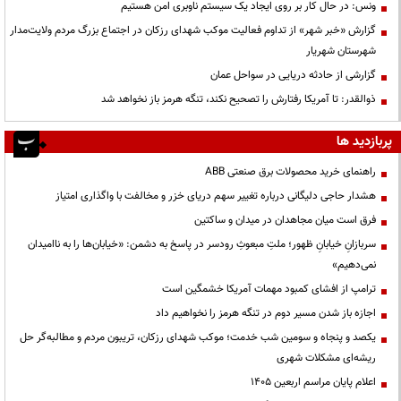
ونس: در حال کار بر روی ایجاد یک سیستم ناوبری امن هستیم
گزارش «خبر شهر» از تداوم فعالیت موکب شهدای رزکان در اجتماع بزرگ مردم ولایت‌مدار
شهرستان شهریار
گزارشی از حادثه دریایی در سواحل عمان
ذوالقدر: تا آمریکا رفتارش را تصحیح نکند، تنگه هرمز باز نخواهد شد
پربازدید ها
راهنمای خرید محصولات برق صنعتی ABB
هشدار حاجی دلیگانی درباره تغییر سهم دریای خزر و مخالفت با واگذاری امتیاز
فرق است میان مجاهدان در میدان و ساکتین
سربازانِ خیابانِ ظهور؛ ملتِ مبعوثِ رودسر در پاسخ به دشمن: «خیابان‌ها را به ناامیدان
نمی‌دهیم»
ترامپ از افشای کمبود مهمات آمریکا خشمگین است
اجازه باز شدن مسیر دوم در تنگه هرمز را نخواهیم داد
یکصد و پنجاه و سومین شب خدمت؛ موکب شهدای رزکان، تریبون مردم و مطالبه‌گر حل
ریشه‌ای مشکلات شهری
اعلام پایان مراسم اربعین ۱۴۰۵