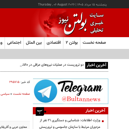
پنجشنبه ۱۵ مرداد ۱۴۰۵
|
Thursday , 06 August 2026
صفحه نخست
بولتن ۲
اقتصادی
بین الملل
اجتماعی
ور
آخرین اخبار
دو تروریست در عملیات نیروهای عراقی در «الانبار» دستگیر شدند
کد خبر:
۲۹۵۷۱۵
صفحه نخست
»
سیاسی
آخرین اخبار
وزارت اطلاعات: شناسایی و دستگیری ۲۱ نفر از
مزدوران مرتبط با سازمان جاسوسی و تروریستی
معاون عربی و آفریقایی