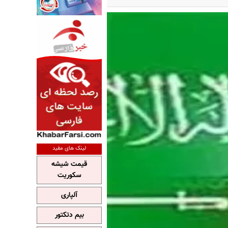
لینک های مفید
قیمت شیشه
سکوریت
آلپاری
بیم دتکتور