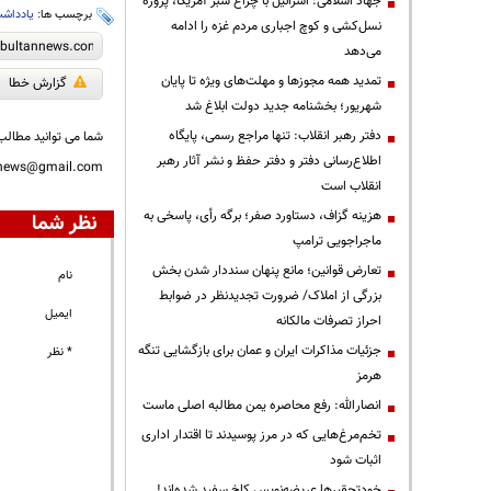
جهاد اسلامی: اسرائیل با چراغ سبز آمریکا، پروژه
برچسب ها:
یادداش
نسل‌کشی و کوچ اجباری مردم غزه را ادامه
می‌دهد
تمدید همه مجوزها و مهلت‌های ویژه تا پایان
گزارش خطا
شهریور؛ بخشنامه جدید دولت ابلاغ شد
دفتر رهبر انقلاب: تنها مراجع رسمی، پایگاه
شما می توانید مطالب 
اطلاع‌رسانی دفتر و دفتر حفظ و نشر آثار رهبر
nnews@gmail.com
انقلاب است
هزینه گزاف، دستاورد صفر؛ برگه رأی، پاسخی به
نظر شما
ماجراجویی ترامپ
تعارض قوانین؛ مانع پنهان سنددار شدن بخش
نام
بزرگی از املاک/ ضرورت تجدیدنظر در ضوابط
ایمیل
احراز تصرفات مالکانه
جزئیات مذاکرات ایران و عمان برای بازگشایی تنگه
* نظر
هرمز
انصارالله: رفع محاصره یمن مطالبه اصلی ماست
تخم‌مرغ‌هایی که در مرز پوسیدند تا اقتدار اداری
اثبات شود
خودتحقیرها عریضه‌نویس کاخ سفید شده‌اند!