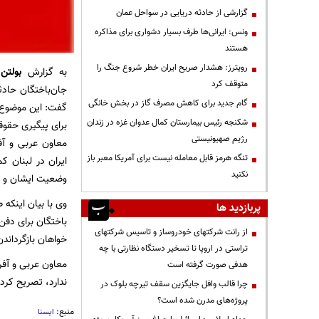
گزارشی از حادثه دریایی در سواحل عمان
ونس: ایرانی‌ها طرف بسیار دشواری برای مذاکره
هستند
رویترز: هشدار صریح ایران خطر شروع جنگ را
به گزارش
بولتن 
متوقف کرد
جان‌باختگان حادث
گام جدید برای کاهش مصرف گاز در بخش خانگی
گفت: این موضوع
شکنجه رئیس بیمارستان کمال عدوان غزه در زندان
برای پیگیری حقوق
رژیم صهیونیستی
معاون عربی و آفر
تنگه هرمز قابل معامله نیست برای آمریکا معبر باز
ایران در لبنان ک
نکنید
وضعیت ایشان و دی
وی با بیان اینکه
پربازدید ها
باختگان برای دفن
از رانت‌ شرکتهای خودروساز و تاسیس شرکتهای
خواهان بازگرداندن
تراستی در اروپا تا تسخیر دستگاه نظارتی با چه
معاون عربی و آفری
هدفی صورت گرفته است
ندارد، تصریح کرد
چرا قالب وافل جایگزین سقف تیرچه بلوک در
پروژه‌های مدرن شده است؟
منبع:
ایسنا