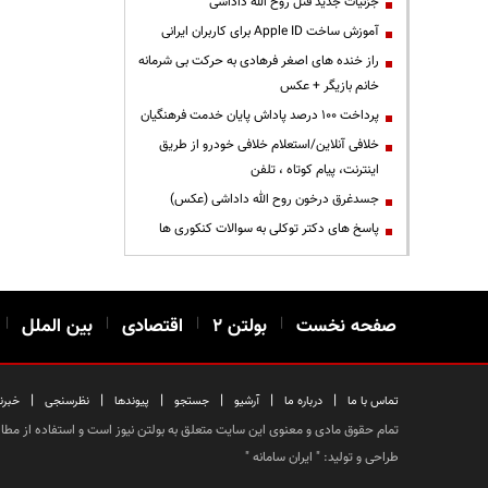
جزئیات جدید قتل روح الله داداشی
آموزش ساخت Apple ID برای کاربران ایرانی
راز خنده های اصغر فرهادی به حرکت بی شرمانه
خانم بازیگر + عکس
پرداخت ۱۰۰ درصد پاداش پایان خدمت فرهنگیان
خلافی آنلاین/استعلام خلافی خودرو از طریق
اینترنت، پیام کوتاه ، تلفن
جسدغرق درخون روح الله داداشی (عکس)
پاسخ های دکتر توکلی به سوالات کنکوری ها
صفحه نخست
|
بولتن ۲
|
اقتصادی
|
بین الملل
|
|
|
|
|
|
|
تماس با ما
درباره ما
آرشیو
جستجو
پیوندها
نظرسنجی
خبرن
تمام حقوق مادی و معنوی این سایت متعلق به بولتن نیوز است و استفاده از مطالب
طراحی و تولید: "
ایران سامانه
"