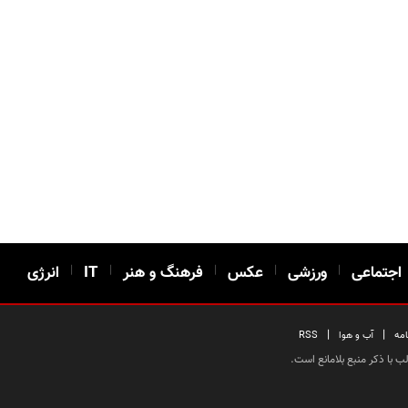
اجتماعی
|
ورزشی
|
عکس
|
فرهنگ و هنر
|
IT
|
انرژی
|
|
امه
آب و هوا
RSS
 با ذکر منبع بلامانع است.