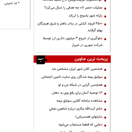
* کد امنیتی
عملیات «نصر ۷» چه هدفی را دنبال می‌کرد؟
زلزله شهر یاسوج را لرزاند
۴۵۰۰ فروند کشتی در بنادر باهنر و شرق هرمزگان
پهلو گرفتند
جلوگیری از خروج ۳ میلیون دلاری ارز توسط
شرکت صوری در شیراز
پربحث ترین عناوین
هشتمین کلان شهر ایران مشخص شد
سوابق بیمه شدگان روی سایت تامین اجتماعی
همجنس گرایی در شبکه من و تو
13 توصیه آسان برای رفع بوی بد دهان
مشاهده سامانه آنلاين سوابق بیمه
حكم آيت‌الله مكارم درباره شاهين نجفي
سایتهای همسریابی!
دعايي كه قطعا مستجاب مي‌شود