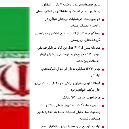
رژیم صهیونیستی و بازداشت ۴ نفر از اعضای
باندهای مسلح شرارت و اغتشاش در استان کرمان
دو تروریست در عملیات نیروهای عراقی در
«الانبار» دستگیر شدند
دستگیری ۸ نفر از اشرار مسلح شاخص و مرتبطین
گروهک‌های تروریستی
معامله بیش از ۴۱۳ هزار تن کالا در بازار فیزیکی
بورس کالا / حراج باز و پتروشیمی پیشران ارزش
معاملات روز شدند
تهاتر ۱۶۷۳ میلیارد تومان از اموال شرکت‌های
تراستی
فرمانده نیروی هوایی ارتش: در دفاع از ملت ایران
جان برکف خواهیم بود
ماجراجویی در سن ۹۷ سالگی!
معاون هماهنگ‌کننده نیروی هوایی ارتش:
وضعیت سه خلبان عملیات حمله به العدید هنوز
مشخص نیست
ترامپ: ترجیح می‌دهم با ایران به توافق برسم