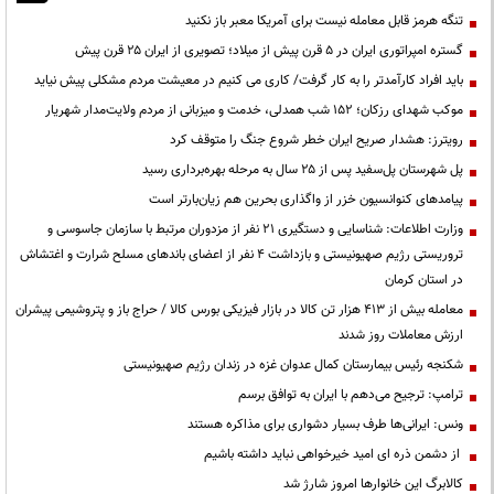
تنگه هرمز قابل معامله نیست برای آمریکا معبر باز نکنید
گستره امپراتوری ایران در ۵ قرن پیش از میلاد؛ تصویری از ایران ۲۵ قرن پیش
باید افراد کارآمدتر را به کار گرفت/ کاری می کنیم در معیشت مردم مشکلی پیش نیاید
موکب شهدای رزکان؛ ۱۵۲ شب همدلی، خدمت و میزبانی از مردم ولایت‌مدار شهریار
رویترز: هشدار صریح ایران خطر شروع جنگ را متوقف کرد
پل شهرستان پل‌سفید پس از ۲۵ سال به مرحله بهره‌برداری رسید
پیامدهای کنوانسیون خزر از واگذاری بحرین هم زیان‌بارتر است
وزارت اطلاعات: شناسایی و دستگیری ۲۱ نفر از مزدوران مرتبط با سازمان جاسوسی و
تروریستی رژیم صهیونیستی و بازداشت ۴ نفر از اعضای باندهای مسلح شرارت و اغتشاش
در استان کرمان
معامله بیش از ۴۱۳ هزار تن کالا در بازار فیزیکی بورس کالا / حراج باز و پتروشیمی پیشران
ارزش معاملات روز شدند
شکنجه رئیس بیمارستان کمال عدوان غزه در زندان رژیم صهیونیستی
ترامپ: ترجیح می‌دهم با ایران به توافق برسم
ونس: ایرانی‌ها طرف بسیار دشواری برای مذاکره هستند
از دشمن ذره ای امید خیرخواهی نباید داشته باشیم
کالابرگ این خانوارها امروز شارژ شد