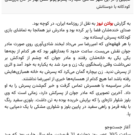
کودکانه با دوستانش
به گزارش
بولتن نیوز
به نقل از روزنامه ایران، در کوچه بود
.
صدای خنده‌شان فضا را پر کرده بود و مادرش نیز همانجا به تماشای بازی
کودکانه پسرش ایستاده بود
.
با هر قهقهه‌ای که امیررضا سر می‌داد لبخند شادی‌آوری روی صورت مادر
جوان نقش می‌بست
ساعت حدود
بعدازظهر بود که هر کدام از بچه‌ها
6
.
یکی یکی به خانه‌شان رفتند و مادر جوان که چشم از کودکش بر
نمی‌داشت وقتی پاسخگوی یک زن و مرد شد به یکباره به خود آمد و اثری
از پسرش ندید
زن بیچاره گمان می‌کرد که پسرش به خانه همبازی‌هایش
.
رفته باشد اما هیچ کدام از همسایه‌ها خبری از امیررضا نداشتند
.
مادر سراسیمه با همسرش تماس گرفت و خبر گم‌شدن پسرش را به او
داد
آخرین تصویری که مادر جوان از پسرکش دارد، زمانی است که وی
.
بلوز شلوار تازه‌ای را که برایش خریده بوده به تن داشت
بلوزی سفید رنگ
.
با یقه قرمز و راهی سفید در پایین بلوز و شلواری مشکی با یک دمپایی به
پا
.
آغاز جست‌وجو
ساعت
عصر روز دوشنبه
فروردین ماه سال جاری بود که مرد
31
30/5