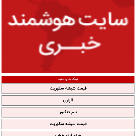
لینک های مفید
قیمت شیشه سکوریت
آلپاری
بیم دتکتور
قیمت شیشه سکوریت