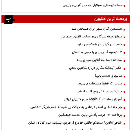
حمله نیروهای اسرائیلی به خبرنگار پرس‌تی‌وی
پربحث ترین عناوین
هشتمین کلان شهر ایران مشخص شد
سوابق بیمه شدگان روی سایت تامین اجتماعی
همجنس گرایی در شبکه من و تو
13 توصیه آسان برای رفع بوی بد دهان
مشاهده سامانه آنلاين سوابق بیمه
حكم آيت‌الله مكارم درباره شاهين نجفي
سایتهای همسریابی!
دعايي كه قطعا مستجاب مي‌شود
جزئیات جدید قتل روح الله داداشی
آموزش ساخت Apple ID برای کاربران ایرانی
راز خنده های اصغر فرهادی به حرکت بی شرمانه خانم بازیگر + عکس
پرداخت ۱۰۰ درصد پاداش پایان خدمت فرهنگیان
خلافی آنلاین/استعلام خلافی خودرو از طریق اینترنت، پیام کوتاه ، تلفن