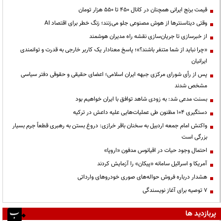
قیمت‌ برنج ایرانی همچنان در کانال ۴۵۰ تا ۵۵۰ هزار تومان
وقتی دیتاسنترها از هوش مصنوعی جلو می‌زنند؛ زنگ خطر برای اقتصاد AI
از خبرسازی تا جریان‌سازی نقشه راه مدیران هوشمند
«چرا نباید از شما متنفر باشند؟»؛ پاسخ معنادار یک کاربر خارجی به قدرت و توانمندی
ایرانیان
پس از رأی شورای مرکزی جبهه ایران اسلامی؛ اعضای حقیقی و حقوقی دفتر سیاسی
مشخص شدند
بسنت مدعی شد: به زودی شاهد توافق با ایران خواهیم بود
دستگیری ۱۰۴ مظنون طی عملیات‌هایی علیه داعش در ترکیه
واکنش امام جمعه اردبیل به سخنان باقر خرازی: دروغ بستن به رهبری قطعاً جرم بسیار
بزرگی است
احتمال وجود حیات در اقیانوس مدفون «اروپا»
آمریکا و اسرائیل سامانه «پیکان» را آزمایش کردند
هشدار درباره فروش حواله‌های صوری خودروهای وارداتی
۷ توصیه برای آغاز نویسندگی
پربازدید ها