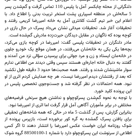
دلنگرانی از محله چابکسر آمل با پلیس
تماس گرفت و گم‌شدن پسر
110
ساله‌اش در منطقه اسپیاری پشت استخر تربیت بدنی را اطلاع داد
با
.
5
اعلام این خبر تیم گشت کلانتری آمل به خانه امیررضا کریمی رفتند و
تحقیقات آغاز شد
تحقیقات میدانی نشان می‌داد پسرک در حال بازی در
.
کوچه بوده که ناگهان در مقابل دیدگان حیرت‌زده مادرش گم‌شده است
.
مادر دلنگران در تحقیقات پلیسی گفت
امیررضا در کوچه بازی می‌کرد،
:
بچه‌ها یکی یکی به خانه‌شان می‌رفتند، در همان موقع یک خودرو جلوی
در خانه‌‌مان ایستاد و زن و مرد جوانی برای پرسیدن سؤالی نزد من آمدند و
گفتند به دنبال خانه اجاره‌ای هستند سپس وقتی دیدند من اطلاعی ندارم
سوار ماشینشان شدند و رفتند
همه صحبت‌ها حدود
دقیقه طول نکشید
3
.
که بعد از رفتنشان دیدم امیررضا نیست، هر چه صدایش کردم اثری از او
نبود
همه احتمالات در نظر گرفته شد و جست‌وجوی تخصصی پلیس در
.
این پرونده کلید خورد
.
با توجه به نحوه گم‌شدن پسرکوچولو و نداشتن هیچ سرنخی فرضیه‌های
مختلفی در برابر مأموران آگاهی آمل قرار گرفت اما اثری از امیررضا نبود
.
بنابراین گزارش، پس از گذشت
ماه در حالی که همه شاخه‌های تحقیقی
5
برای یافتن پسرک گمشده به گره کور برخورده است، بازپرس پرونده از
شوک روزنامه ایران خواست عکس امیررضا را انتشار دهند تا اگر کسی
اطلاعی از سرنوشت این پسرکوچولو دارد با شماره
گروه شوک
1-88500100