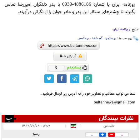
روزنامه ایران یا شماره
با پدر دلنگران امیررضا تماس
4886186-0939
بگیرند تا چشم‌های منتظر این پدر و مادر جوان را از نگرانی درآورند
.
منبع:
روزنامه ایران
برچسب ها:
جستجو
،
گم شده
،
چابکسر
گزارش خطا
پسندیدم
0
شما می توانید مطالب و تصاویر خود را به آدرس زیر ارسال فرمایید.
bultannews@gmail.com
نظرات بینندگان
انتشار یافته:
۱
ناشناس
|
|
۰۷:۰۷ - ۱۳۹۴/۰۷/۰۸
در انتظار بررسی:
پاسخ
0
0