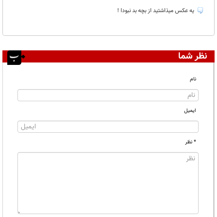
غیر قابل انتشار:
۱
یه عکس میذاشتید از بچه بد نبودا !
نظر شما
نام
ایمیل
* نظر