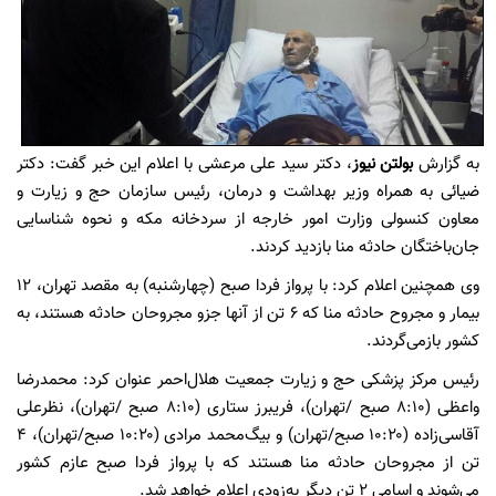
به گزارش
بولتن نیوز
، دکتر سید علی مرعشی با اعلام این خبر گفت: دکتر
ضیائی به همراه وزیر بهداشت و درمان، رئیس سازمان حج و زیارت و
معاون کنسولی وزارت امور خارجه از سردخانه مکه و نحوه شناسایی
جان‌باختگان حادثه منا بازدید کردند.
وی همچنین اعلام کرد: با پرواز فردا صبح (چهارشنبه) به مقصد تهران، ۱۲
بیمار و مجروح حادثه منا که ۶ تن از آنها جزو مجروحان حادثه هستند، به
کشور بازمی‌گردند.
رئیس مرکز پزشکی حج و زیارت جمعیت هلال‌احمر عنوان کرد: محمدرضا
واعظی (۸:۱۰ صبح /تهران)، فریبرز ستاری (۸:۱۰ صبح /تهران)، نظرعلی
آقاسی‌زاده (۱۰:۲۰ صبح/تهران) و بیگ‌محمد مرادی (۱۰:۲۰ صبح/تهران)، ۴
تن از مجروحان حادثه منا هستند که با پرواز فردا صبح عازم کشور
می‌شوند و اسامی ۲ تن دیگر به‌زودی اعلام خواهد شد.