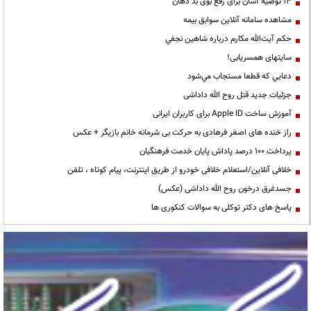
13 توصیه آسان برای رفع بوی بد دهان
مشاهده سامانه آنلاين سوابق بیمه
حكم آيت‌الله مكارم درباره شاهين نجفي
سایتهای همسریابی!
دعايي كه قطعا مستجاب مي‌شود
جزئیات جدید قتل روح الله داداشی
آموزش ساخت Apple ID برای کاربران ایرانی
راز خنده های اصغر فرهادی به حرکت بی شرمانه خانم بازیگر + عکس
پرداخت ۱۰۰ درصد پاداش پایان خدمت فرهنگیان
خلافی آنلاین/استعلام خلافی خودرو از طریق اینترنت، پیام کوتاه ، تلفن
جسدغرق درخون روح الله داداشی (عکس)
پاسخ های دکتر توکلی به سوالات کنکوری ها