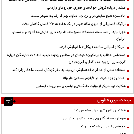
هشدار درباره فروش حواله‌های صوری خودروهای وارداتی
خادمیان: هیچ شفیعی برای زن نزد خداوند بهتر از رضایت شوهر نیست
ترافیک کشتیرانی از طریق تنگه هرمز در یک هفته به ۳۳ کشتی کاهش یافت
«چرا نباید از شما متنفر باشند؟»؛ پاسخ معنادار یک کاربر خارجی به قدرت و توانمندی
ایرانیان
آمریکا و اسرائیل سامانه «پیکان» را آزمایش کردند
صمصامی خطاب به پزشکیان: خودتان در مجلس بودید؛ دیدید انتقادات نمایندگان درباره
گران‌سازی ارز بود، نه واگذاری ایران‌خودرو
استفاده بیش از حد از صفحه‌نمایش می‌تواند به مغز کودکان آسیب ماندگار وارد کند
احتمال وجود حیات در اقیانوس مدفون «اروپا»
شکایت نیومکزیکو از وزارت دادگستری ترامپ بر سر پرونده اپستین
پربحث ترین عناوین
هشتمین کلان شهر ایران مشخص شد
سوابق بیمه شدگان روی سایت تامین اجتماعی
همجنس گرایی در شبکه من و تو