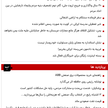
۳۰ سال واگذاری و خروج ثروت ملی؛ گام دوم تضعیف بنیه مردم وایجاد نارضایتی در بین
احاد مردم
سفر فرمانده سنتکام به اراضی اشغالی
خبر تعطیلی مدرسه ایرانی در کویت به صورت رسمی اعلام نشده
یمن: تشکیل ائتلاف هرگز مانع مجازات عربستان به خاطر جنایاتش علیه ملت یمن نخواهد
شد
نشان استاندارد به معنای پایان مسئولیت خودروساز نیست
غریبه به دادمون نمی‌رسه؛ ایرانی بخریم!
بسته اینترنت رایگان برای خبرنگاران فعال شد
پربازدید ها
راهنمای خرید محصولات برق صنعتی ABB
نوشابه رژیمی روی حافظه اثر می‌گذارد
پزشکیان: خدمت بی‌منت و مشارکت مردمی، پایه حل مشکلات کشور است
3 اشتباه رایج در انتخاب رنگ صنعتی که هزینه‌اش را سال‌ها می‌پردازید...
قیمت نفت صعودی ماند
صمصامی خطاب به پزشکیان: به شما اطلاعات غلط دادند؛ مردم را ساده‌لوح فرض نکنید!