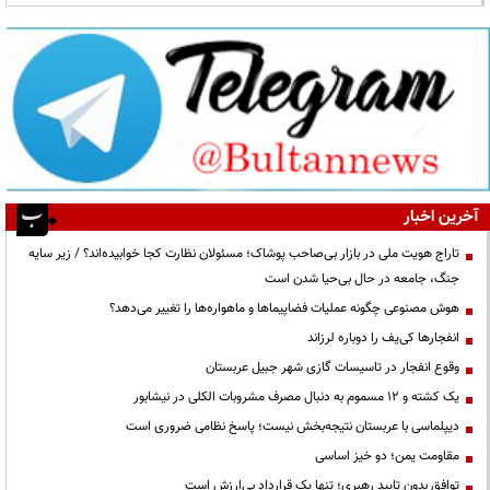
آخرین اخبار
تاراج هویت ملی در بازار بی‌صاحب پوشاک؛ مسئولان نظارت کجا خوابیده‌اند؟ / زیر سایه
جنگ، جامعه در حال بی‌حیا شدن است
هوش مصنوعی چگونه عملیات فضاپیماها و ماهواره‌ها را تغییر می‌دهد؟
انفجارها کی‌یف را دوباره لرزاند
وقوع انفجار در تاسیسات گازی شهر جبیل عربستان
یک کشته و ۱۲ مسموم به دنبال مصرف مشروبات الکلی در نیشابور
دیپلماسی با عربستان نتیجه‌بخش نیست؛ پاسخ نظامی ضروری است
مقاومت یمن؛ دو خیز اساسی
توافقِ بدونِ تاییدِ رهبری؛ تنها یک قراردادِ بی‌ارزش است