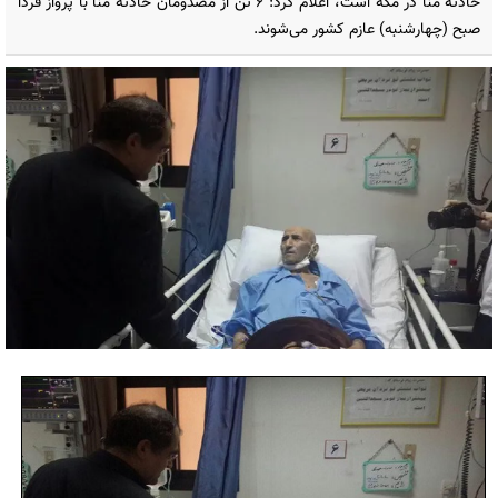
حادثه منا در مکه است، اعلام کرد: ۶ تن از مصدومان حادثه منا با پرواز فردا
صبح (چهارشنبه) عازم کشور می‌شوند.