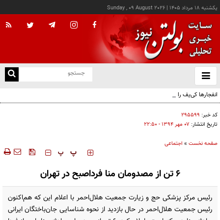
يکشنبه ۱۸ مرداد ۱۴۰۵
|
Sunday , 09 August 2026
از
و
ته
انفجارها کی‌یف را دوباره لرزاند
ن
نو
کد خبر:
۲۹۵۵۹۹
تاریخ انتشار:
۰۷ مهر ۱۳۹۴ - ۲۲:۵۰
صفحه نخست
»
اجتماعی
‍‍‍ پ
پ
6 تن از مصدومان منا فرداصبح در تهران
رئیس مرکز پزشکی حج و زیارت جمعیت هلال‌احمر با اعلام این که هم‌اکنون
رئیس جمعیت هلال‌احمر در حال بازدید از نحوه شناسایی جان‌باختگان ایرانی