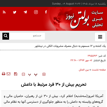
يکشنبه ۱۸ مرداد ۱۴۰۵
|
Sunday , 09 August 2026
از
و
ته
ن
نو
کد خبر:
۲۹۵۵۹۳
تاریخ انتشار:
۰۷ مهر ۱۳۹۴ - ۲۲:۲۰
صفحه نخست
»
بین الملل
‍‍‍ پ
پ
تحریم بیش از 30 فرد مرتبط با داعش
آمریکا امروز(سه‌شنبه)‌ اعلام کرد، بیش از 30 تن از رهبران، حامیان مالی و
گروه‌های وابسته به داعش را به منظور جلوگیری از دسترسی آنها به نظام مالی