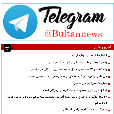
آخرین اخبار
انفجارها کی‌یف را دوباره لرزاند
وقوع انفجار در تاسیسات گازی شهر جبیل عربستان
یک کشته و ۱۲ مسموم به دنبال مصرف مشروبات الکلی در نیشابور
دیپلماسی با عربستان نتیجه‌بخش نیست؛ پاسخ نظامی ضروری است
مقاومت یمن؛ دو خیز اساسی
توافقِ بدونِ تاییدِ رهبری؛ تنها یک قراردادِ بی‌ارزش است
۳۰ سال واگذاری و خروج ثروت ملی؛ گام دوم تضعیف بنیه مردم وایجاد نارضایتی در بین
احاد مردم
سفر فرمانده سنتکام به اراضی اشغالی