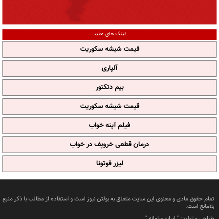
لینک های مفید
قیمت شیشه سکوریت
آلپاری
بیم دتکتور
قیمت شیشه سکوریت
فیلم آپنه خواب
درمان قطعی خروپف در خواب
لیزر فوتونا
تمام حقوق مادی و معنوی این سایت متعلق به بولتن نیوز است و استفاده از مطالب با ذکر منبع
بلامانع است.
طراحی و تولید: "
ایران سامانه
"