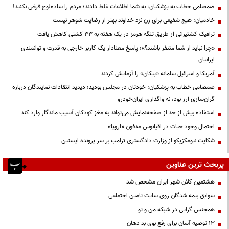
صمصامی خطاب به پزشکیان: به شما اطلاعات غلط دادند؛ مردم را ساده‌لوح فرض نکنید!
خادمیان: هیچ شفیعی برای زن نزد خداوند بهتر از رضایت شوهر نیست
ترافیک کشتیرانی از طریق تنگه هرمز در یک هفته به ۳۳ کشتی کاهش یافت
«چرا نباید از شما متنفر باشند؟»؛ پاسخ معنادار یک کاربر خارجی به قدرت و توانمندی
ایرانیان
آمریکا و اسرائیل سامانه «پیکان» را آزمایش کردند
صمصامی خطاب به پزشکیان: خودتان در مجلس بودید؛ دیدید انتقادات نمایندگان درباره
گران‌سازی ارز بود، نه واگذاری ایران‌خودرو
استفاده بیش از حد از صفحه‌نمایش می‌تواند به مغز کودکان آسیب ماندگار وارد کند
احتمال وجود حیات در اقیانوس مدفون «اروپا»
شکایت نیومکزیکو از وزارت دادگستری ترامپ بر سر پرونده اپستین
پربحث ترین عناوین
هشتمین کلان شهر ایران مشخص شد
سوابق بیمه شدگان روی سایت تامین اجتماعی
همجنس گرایی در شبکه من و تو
13 توصیه آسان برای رفع بوی بد دهان