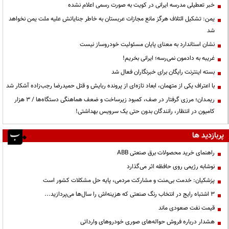
خبر تعطیلی مدرسه ایرانی در کویت به صورت رسمی اعلام نشده
یمن: تشکیل ائتلاف هرگز مانع مجازات عربستان به خاطر جنایاتش علیه ملت یمن نخواهد
شد
نشان استاندارد به معنای پایان مسئولیت خودروساز نیست
غریبه به دادمون نمی‌رسه؛ ایرانی بخریم!
بسته اینترنت رایگان برای خبرنگاران فعال شد
با اعتراف یکی از متهمان، ابعاد تازه‌ای از پرونده ربایش و قتل حمیدرضا رجب‌زاده آشکار شد
ریمـدان؛ مرزی گرفتار در صف، کمبود زیرساخت و ضعف هماهنگی دستگاه‌ها / ۳ هزار
کامیون در انتظار، رانندگان بدون حتی یک سرویس بهداشتی!
پربازدید ها
راهنمای خرید محصولات برق صنعتی ABB
نوشابه رژیمی روی حافظه اثر می‌گذارد
پزشکیان: خدمت بی‌منت و مشارکت مردمی، پایه حل مشکلات کشور است
3 اشتباه رایج در انتخاب رنگ صنعتی که هزینه‌اش را سال‌ها می‌پردازید...
قیمت نفت صعودی ماند
هشدار درباره فروش حواله‌های صوری خودروهای وارداتی