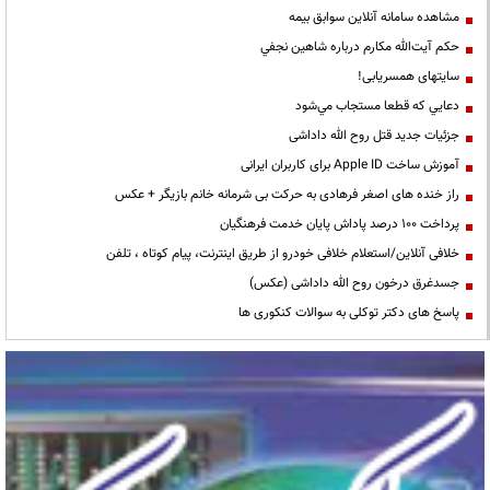
مشاهده سامانه آنلاين سوابق بیمه
حكم آيت‌الله مكارم درباره شاهين نجفي
سایتهای همسریابی!
دعايي كه قطعا مستجاب مي‌شود
جزئیات جدید قتل روح الله داداشی
آموزش ساخت Apple ID برای کاربران ایرانی
راز خنده های اصغر فرهادی به حرکت بی شرمانه خانم بازیگر + عکس
پرداخت ۱۰۰ درصد پاداش پایان خدمت فرهنگیان
خلافی آنلاین/استعلام خلافی خودرو از طریق اینترنت، پیام کوتاه ، تلفن
جسدغرق درخون روح الله داداشی (عکس)
پاسخ های دکتر توکلی به سوالات کنکوری ها