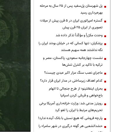
پل شهرستان پل‌سفید پس از ۲۵ سال به مرحله
بهره‌برداری رسید
گستره امپراتوری ایران در ۵ قرن پیش از میلاد؛
تصویری از ایران ۲۵ قرن پیش
وحدت مکرّراً و مؤکّداً تذکر داده شد
پزشکیان: تنها کسانی که در خیابان بودند ایران را
نگه نداشتند همه سهیم هستند
نشست چهارجانبه سعودی، پاکستان، مصر و
ترکیه با تاکید بر کنترل تنش‌ها
ماجرای نصب سنگ مزار اکبر عبدی چیست؟
کدام اهداف زیرساختی در مدار ایران قرار دارد؟
بحران اینفانتینو؛ از طرح جنجالی تا اتهام
باج‌خواهی و قربانی کردن اسپانیا
رویترز مدعی شد: وزارت خزانه‌داری آمریکا برخی
تحریم‌های مرتبط با ایران را لغو کرد
پارچه فروشی که هیچ نسبتی با بانک آینده ندارد!
حشدالشعبی هر گونه درگیری در شهر سامراء را