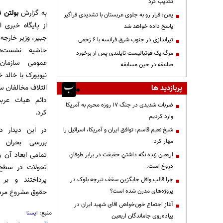
تکذیب کرد
به گزارش
بولتن ن
یمن: فرار رو به جلوی عربستان با تشدیدی فراگیر
از پایگاه خبری ا
پاسخ داده خواهد شد
جبیر، وزیر خارجه
تیراندازی در جنوب شرق فرانسه با ۶ زخمی
حاشیه نشست‌ه
مرگ یک فوتبالیست تایلندی پس از برخورد
عمومی سازمان
صاعقه در حین مسابقه
نیویورک با خالد 
ائتلاف مخالفان س
پربازدید ها
دائم هیات عربس
ضربات شدیدی در جنگ ۱۷ روزه محرم به آمریکا
کرد.
وارد کردیم
در این دیدار 
شیخ نعیم قاسم: توافق ایران و آمریکا، اسرائیل را
بررسی بحران 
مهار کرد
تمامی ابعاد آن و
اربعین زنده نگه داشتنِ حقیقت در برابر طوفانِ
تحولات در سطح ب
دروغ است.
پرداختند و بر
چرا قالب وافل جایگزین سقف تیرچه بلوک در
حقوق مشروع مردم
پروژه‌های مدرن شده است؟
آغاز اجتماع خون‌خواهی اقای شهید ایران در
منبع:
ایسنا
پیاده‌روی جاماندگان اربعین