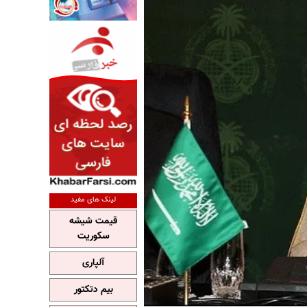
لینک های مفید
قیمت شیشه
سکوریت
آلپاری
بیم دتکتور