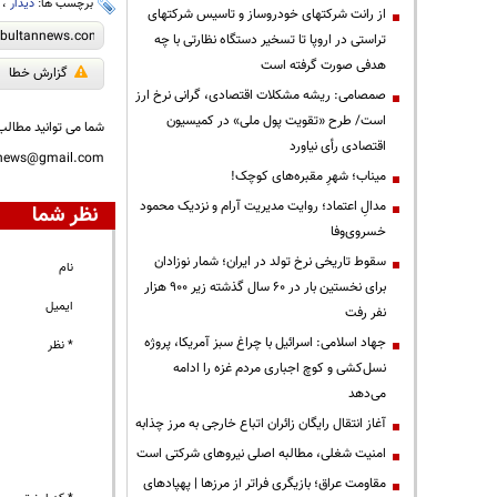
برچسب ها:
دیدار
،
از رانت‌ شرکتهای خودروساز و تاسیس شرکتهای
تراستی در اروپا تا تسخیر دستگاه نظارتی با چه
هدفی صورت گرفته است
گزارش خطا
صمصامی: ریشه مشکلات اقتصادی، گرانی نرخ ارز
است/ طرح «تقویت پول ملی» در کمیسیون
شما می توانید مطالب 
اقتصادی رأی نیاورد
nnews@gmail.com
میناب؛ شهرِ مقبره‌های کوچک!
مدالِ اعتماد؛ روایت مدیریت آرام و نزدیک محمود
نظر شما
خسروی‌وفا
سقوط تاریخی نرخ تولد در ایران؛ شمار نوزادان
نام
برای نخستین بار در ۶۰ سال گذشته زیر ۹۰۰ هزار
ایمیل
نفر رفت
جهاد اسلامی: اسرائیل با چراغ سبز آمریکا، پروژه
* نظر
نسل‌کشی و کوچ اجباری مردم غزه را ادامه
می‌دهد
آغاز انتقال رایگان زائران اتباع خارجی به مرز چذابه
‌امنیت شغلی، مطالبه اصلی نیروهای شرکتی است
مقاومت عراق؛ بازیگری فراتر از مرزها | پهپادهای