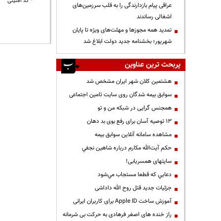
* کد امنیتی
عراقی پیام بازدارندگی را به قلب سرزمین‌های
اشغالی رساندند
تمدید همه مجوزها و مهلت‌های ویژه تا پایان
شهریور؛ بخشنامه جدید دولت ابلاغ شد
پربحث ترین عناوین
هشتمین کلان شهر ایران مشخص شد
سوابق بیمه شدگان روی سایت تامین اجتماعی
همجنس گرایی در شبکه من و تو
13 توصیه آسان برای رفع بوی بد دهان
مشاهده سامانه آنلاين سوابق بیمه
حكم آيت‌الله مكارم درباره شاهين نجفي
سایتهای همسریابی!
دعايي كه قطعا مستجاب مي‌شود
جزئیات جدید قتل روح الله داداشی
آموزش ساخت Apple ID برای کاربران ایرانی
راز خنده های اصغر فرهادی به حرکت بی شرمانه