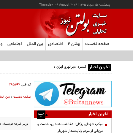
پنجشنبه ۱۵ مرداد ۱۴۰۵
|
Thursday , 06 August 2026
صفحه نخست
بولتن ۲
اقتصادی
بین الملل
اجتماعی
ور
آخرین اخبار
گستره امپراتوری ایران در ۵ قرن پیش از میلاد؛ تصویری از ایران ۲۵ قرن پیش
کد خبر:
۲۹۵۴۶۷
صفحه نخست
»
بین المل
آخرین اخبار
وزیر خارجه عربستان در
موکب شهدای رزکان؛ ۱۵۲ شب همدلی، خدمت و
میزبانی از مردم ولایت‌مدار شهریار