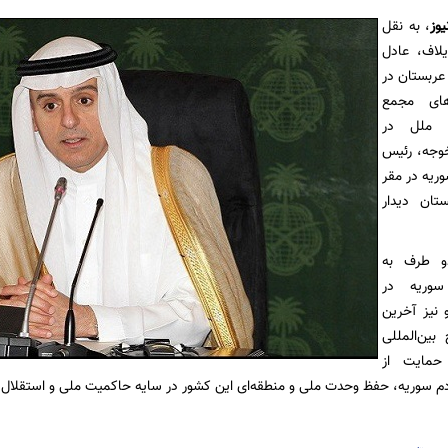
یوز
، به نقل
یلاف، عادل
 عربستان در
ای مجمع
 ملل در
خوجه، رئیس
وریه در مقر
تان دیدار
دو طرف به
سوریه در
 نیز آخرین
ین‌المللی
 حمایت از
 سوریه، حفظ وحدت ملی و منطقه‌ای این کشور در سایه حاکمیت ملی و استقلال آن