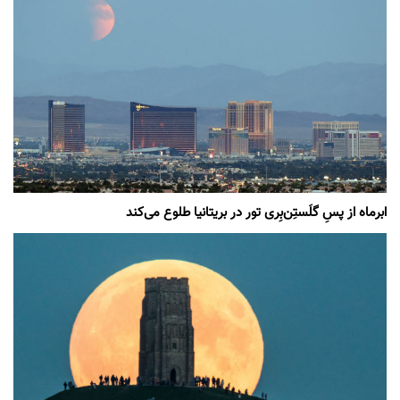
ابرماه از پسِ گلَستِن‌بِری تور در بریتانیا طلوع می‌کند