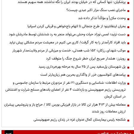
پزشکیان: تنها کسانی که در خیابان بودند ایران را نگه نداشتند همه سهیم هستند
ماجرای نصب سنگ مزار اکبر عبدی چیست؟
وحدت مکرّراً و مؤکّداً تذکر داده شد
بحران اینفانتینو؛ از طرح جنجالی تا اتهام باج‌خواهی و قربانی کردن اسپانیا
دست نزنید؛ لمس نوزاد حیات وحش می‌تواند منجر به رد شدنشان توسط مادرشان شود
باید افراد کارآمدتر را به کار گرفت/ کاری می کنیم در معیشت مردم مشکلی پیش نیاید
موکب شهدای رزکان؛ ۱۵۲ شب همدلی، خدمت و میزبانی از مردم ولایت‌مدار شهریار
رویترز: هشدار صریح ایران خطر شروع جنگ را متوقف کرد
پل شهرستان پل‌سفید پس از ۲۵ سال به مرحله بهره‌برداری رسید
پیامدهای کنوانسیون خزر از واگذاری بحرین هم زیان‌بارتر است
وزارت اطلاعات: شناسایی و دستگیری ۲۱ نفر از مزدوران مرتبط با سازمان جاسوسی و
تروریستی رژیم صهیونیستی و بازداشت ۴ نفر از اعضای باندهای مسلح شرارت و اغتشاش
در استان کرمان
معامله بیش از ۴۱۳ هزار تن کالا در بازار فیزیکی بورس کالا / حراج باز و پتروشیمی پیشران
ارزش معاملات روز شدند
شکنجه رئیس بیمارستان کمال عدوان غزه در زندان رژیم صهیونیستی
پربحث ترین عناوین