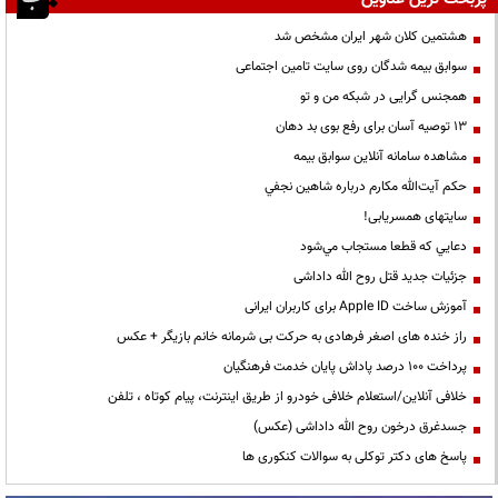
هشتمین کلان شهر ایران مشخص شد
سوابق بیمه شدگان روی سایت تامین اجتماعی
همجنس گرایی در شبکه من و تو
13 توصیه آسان برای رفع بوی بد دهان
مشاهده سامانه آنلاين سوابق بیمه
حكم آيت‌الله مكارم درباره شاهين نجفي
سایتهای همسریابی!
دعايي كه قطعا مستجاب مي‌شود
جزئیات جدید قتل روح الله داداشی
آموزش ساخت Apple ID برای کاربران ایرانی
راز خنده های اصغر فرهادی به حرکت بی شرمانه خانم بازیگر + عکس
پرداخت ۱۰۰ درصد پاداش پایان خدمت فرهنگیان
خلافی آنلاین/استعلام خلافی خودرو از طریق اینترنت، پیام کوتاه ، تلفن
جسدغرق درخون روح الله داداشی (عکس)
پاسخ های دکتر توکلی به سوالات کنکوری ها