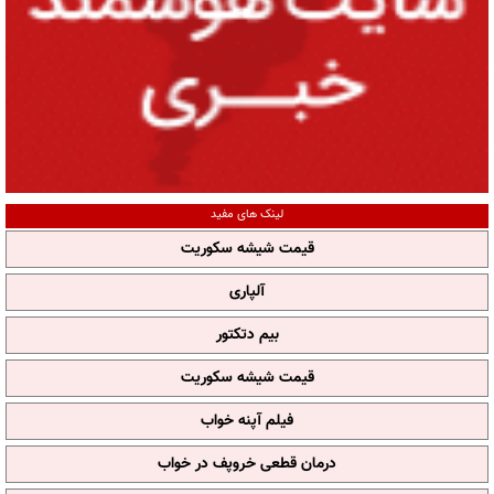
لینک های مفید
قیمت شیشه سکوریت
آلپاری
بیم دتکتور
قیمت شیشه سکوریت
فیلم آپنه خواب
درمان قطعی خروپف در خواب