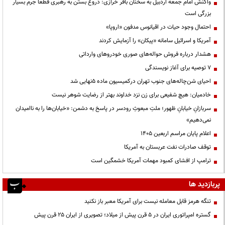
واکنش امام جمعه اردبیل به سخنان باقر خرازی: دروغ بستن به رهبری قطعاً جرم بسیار
بزرگی است
احتمال وجود حیات در اقیانوس مدفون «اروپا»
آمریکا و اسرائیل سامانه «پیکان» را آزمایش کردند
هشدار درباره فروش حواله‌های صوری خودروهای وارداتی
۷ توصیه برای آغاز نویسندگی
احیای شن‌چاله‌های جنوب تهران درکمیسیون ماده ۵نهایی شد
خادمیان: هیچ شفیعی برای زن نزد خداوند بهتر از رضایت شوهر نیست
سربازانِ خیابانِ ظهور؛ ملتِ مبعوثِ رودسر در پاسخ به دشمن: «خیابان‌ها را به ناامیدان
نمی‌دهیم»
اعلام پایان مراسم اربعین ۱۴۰۵
توقف صادرات نفت عربستان به آمریکا
ترامپ از افشای کمبود مهمات آمریکا خشمگین است
پربازدید ها
تنگه هرمز قابل معامله نیست برای آمریکا معبر باز نکنید
گستره امپراتوری ایران در ۵ قرن پیش از میلاد؛ تصویری از ایران ۲۵ قرن پیش