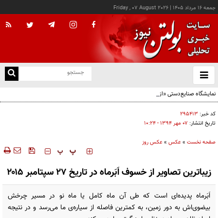
جمعه ۱۶ مرداد ۱۴۰۵
|
Friday , 07 August 2026
از
و
ته
نمایشگاه صنایع‌دستی «از ریشه تا امروز» - کرج
ن
نو
کد خبر:
۲۹۵۴۱۳
تاریخ انتشار:
۰۷ مهر ۱۳۹۴ - ۱۰:۲۴
صفحه نخست
»
عکس
»
عکس روز
‍‍‍ پ
پ
زیباترین تصاویر از خسوف اَبَرماه در تاریخ ۲۷ سپتامبر ۲۰۱۵
اَبَرماه پدیده‌ای است که طی آن ماه کامل یا ماه نو در مسیر چرخش
بیضوی‌اش به دور زمین، به کمترین فاصله از سیاره‌ی ما می‌رسد و در نتیجه