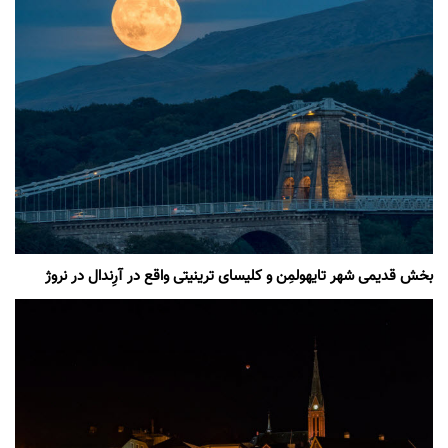
بخش قدیمی شهر تایهولمِن و کلیسای ترینیتی واقع در آرِندال در نروژ